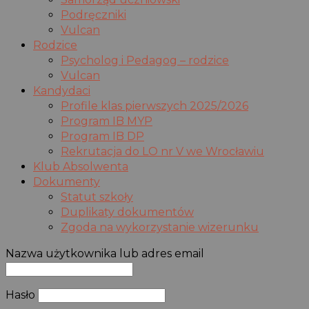
Podręczniki
Vulcan
Rodzice
Psycholog i Pedagog – rodzice
Vulcan
Kandydaci
Profile klas pierwszych 2025/2026
Program IB MYP
Program IB DP
Rekrutacja do LO nr V we Wrocławiu
Klub Absolwenta
Dokumenty
Statut szkoły
Duplikaty dokumentów
Zgoda na wykorzystanie wizerunku
Nazwa użytkownika lub adres email
Hasło