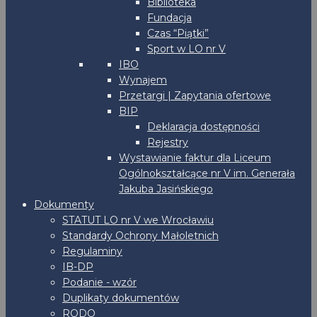
Biblioteka
Fundacja
Czas “Piątki”
Sport w LO nr V
IBO
Wynajem
Przetargi | Zapytania ofertowe
BIP
Deklaracja dostępności
Rejestry
Wystawianie faktur dla Liceum
Ogólnokształcące nr V im. Generała
Jakuba Jasińskiego
Dokumenty
STATUT LO nr V we Wrocławiu
Standardy Ochrony Małoletnich
Regulaminy
IB-DP
Podanie - wzór
Duplikaty dokumentów
RODO