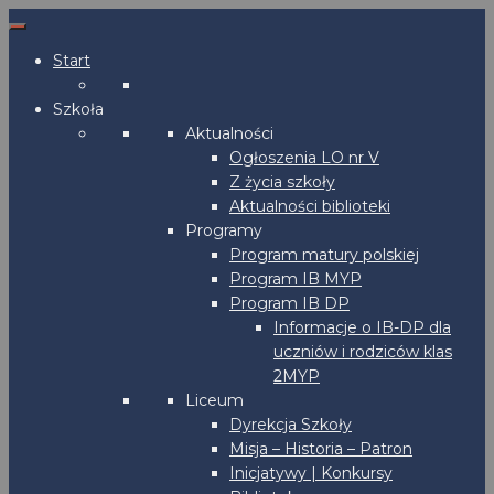
Start
Szkoła
Aktualności
Ogłoszenia LO nr V
Z życia szkoły
Aktualności biblioteki
Programy
Program matury polskiej
Program IB MYP
Program IB DP
Informacje o IB-DP dla
uczniów i rodziców klas
2MYP
Liceum
Dyrekcja Szkoły
Misja – Historia – Patron
Inicjatywy | Konkursy