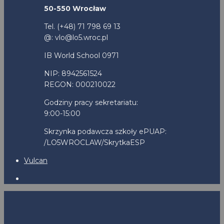
50-550 Wrocław
Tel. (+48) 71 798 69 13
@: vlo@lo5.wroc.pl
IB World School 0971
NIP: 8942561524
REGON: 000210022
Godziny pracy sekretariatu:
9:00-15:00
Skrzynka podawcza szkoły ePUAP:
/LO5WROCLAW/SkrytkaESP
Vulcan