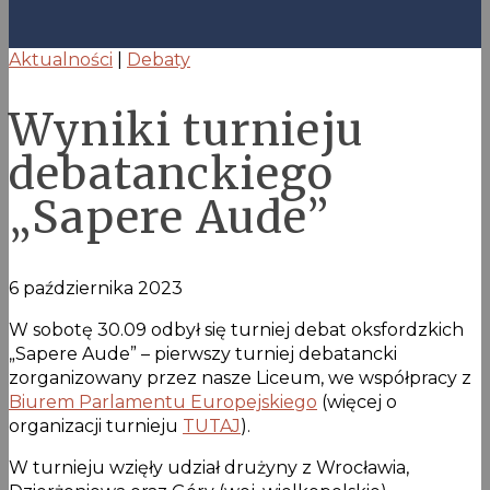
Aktualności
|
Debaty
Wyniki turnieju
debatanckiego
„Sapere Aude”
6 października 2023
W sobotę 30.09 odbył się turniej debat oksfordzkich
„Sapere Aude” – pierwszy turniej debatancki
zorganizowany przez nasze Liceum, we współpracy z
Biurem Parlamentu Europejskiego
(więcej o
organizacji turnieju
TUTAJ
).
W turnieju wzięły udział drużyny z Wrocławia,