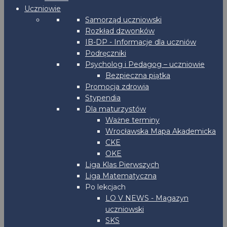
Uczniowie
Samorząd uczniowski
Rozkład dzwonków
IB-DP - Informacje dla uczniów
Podręczniki
Psycholog i Pedagog – uczniowie
Bezpieczna piątka
Promocja zdrowia
Stypendia
Dla maturzystów
Ważne terminy
Wrocławska Mapa Akademicka
CKE
OKE
Liga Klas Pierwszych
Liga Matematyczna
Po lekcjach
LO V NEWS - Magazyn
uczniowski
SKS