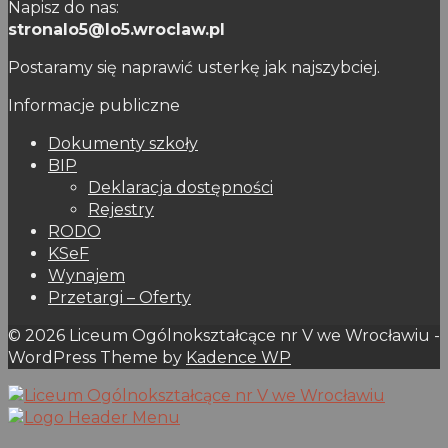
Napisz do nas:
stronalo5@lo5.wroclaw.pl
Postaramy się naprawić usterkę jak najszybciej.
Informacje publiczne
Dokumenty szkoły
BIP
Deklaracja dostępności
Rejestry
RODO
KSeF
Wynajem
Przetargi – Oferty
© 2026 Liceum Ogólnokształcące nr V we Wrocławiu -
WordPress Theme by
Kadence WP