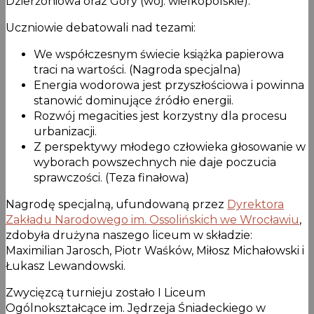
Dzierżoniowa oraz Góry (woj. wielkopolskie).
Uczniowie debatowali nad tezami:
We współczesnym świecie książka papierowa
traci na wartości. (Nagroda specjalna)
Energia wodorowa jest przyszłościowa i powinna
stanowić dominujące źródło energii.
Rozwój megacities jest korzystny dla procesu
urbanizacji.
Z perspektywy młodego człowieka głosowanie w
wyborach powszechnych nie daje poczucia
sprawczości. (Teza finałowa)
Nagrodę specjalną, ufundowaną przez
Dyrektora
Zakładu Narodowego im. Ossolińskich we Wrocławiu
,
zdobyła drużyna naszego liceum w składzie:
Maximilian Jarosch, Piotr Waśków, Miłosz Michałowski i
Łukasz Lewandowski.
Zwycięzcą turnieju zostało I Liceum
Ogólnokształcące im. Jędrzeja Śniadeckiego w