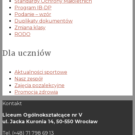
Standardy Ochrony Małoletnich
Program IB-DP
Podanie – wzór
Duplikaty dokumentów
Zmiana klasy
RODO
Dla uczniów
Aktualności sportowe
Nasz zespół
Zajęcia pozalekcyjne
Promocja zdrowia
Kontakt
Liceum Ogólnokształcące nr V
ul. Jacka Kuronia 14,
50-550 Wrocław
Tel. (+48) 71 798 69 13