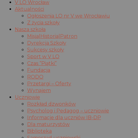
V LO Wrocław
Aktualności
Ogłoszenia LO nr V we Wrocławiu
Z życia szkoły
Nasza szkoła
Misja|Historia|Patron
Dyrekcja Szkoły
Sukcesy szkoły
Sport w V LO
Czas “Piątki”
Fundacja
RODO
Przetargi – Oferty
Wynajem
Uczniowie
Rozkład dzwonków
Psycholog i Pedagog – uczniowie
Informacje dla uczniów IB-DP
Dla maturzystów
Biblioteka
Samorząd uczniowski