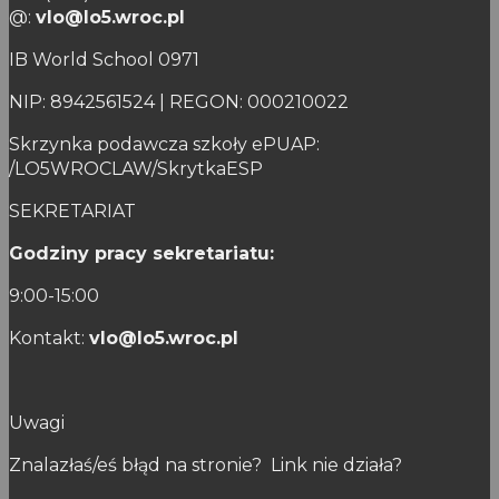
@:
vlo@lo5.wroc.pl
IB World School 0971
NIP: 8942561524 | REGON: 000210022
Skrzynka podawcza szkoły ePUAP:
/LO5WROCLAW/SkrytkaESP
SEKRETARIAT
Godziny pracy sekretariatu:
9:00-15:00
Kontakt:
vlo@lo5.wroc.pl
Uwagi
Znalazłaś/eś błąd na stronie? Link nie działa?