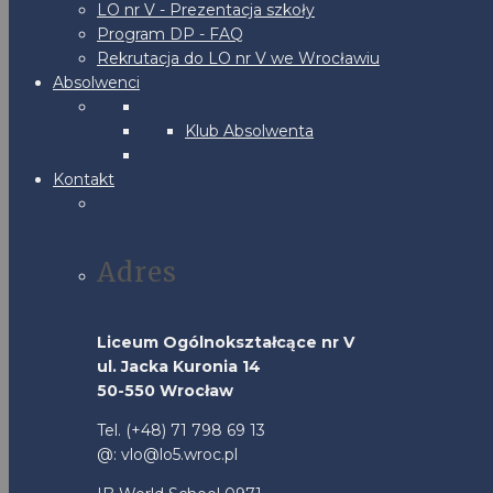
LO nr V - Prezentacja szkoły
Program DP - FAQ
Rekrutacja do LO nr V we Wrocławiu
Absolwenci
Klub Absolwenta
Kontakt
Adres
Liceum Ogólnokształcące nr V
ul. Jacka Kuronia 14
50-550 Wrocław
Tel. (+48) 71 798 69 13
@: vlo@lo5.wroc.pl