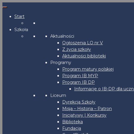
Start
Szkoła
Aktualności
Ogłoszenia LO nr V
Z życia szkoły
Aktualności biblioteki
Programy
Program matury polskiej
Program IB MYP
Program IB DP
Informacje o IB-DP dla uczn
Liceum
Dyrekcja Szkoły
Misja – Historia – Patron
Inicjatywy | Konkursy
Biblioteka
Fundacja