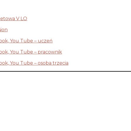
netowa V LO
sion
ook, You Tube – uczeń
ook, You Tube – pracownik
ok, You Tube – osoba trzecia