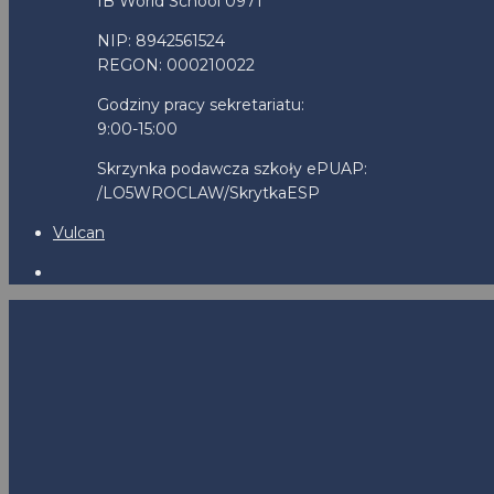
IB World School 0971
NIP: 8942561524
REGON: 000210022
Godziny pracy sekretariatu:
9:00-15:00
Skrzynka podawcza szkoły ePUAP:
/LO5WROCLAW/SkrytkaESP
Vulcan