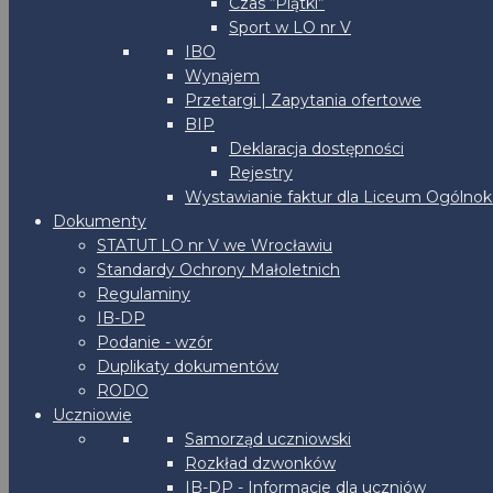
Czas “Piątki”
Sport w LO nr V
IBO
Wynajem
Przetargi | Zapytania ofertowe
BIP
Deklaracja dostępności
Rejestry
Wystawianie faktur dla Liceum Ogólnoks
Dokumenty
STATUT LO nr V we Wrocławiu
Standardy Ochrony Małoletnich
Regulaminy
IB-DP
Podanie - wzór
Duplikaty dokumentów
RODO
Uczniowie
Samorząd uczniowski
Rozkład dzwonków
IB-DP - Informacje dla uczniów