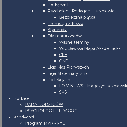
Podręczniki
Psycholog i Pedagog – uczniowie
Bezpieczna piątka
Promocja zdrowia
Stypendia
Dla maturzystów
Ważne terminy
Wrocławska Mapa Akademicka
CKE
OKE
Liga Klas Pierwszych
Liga Matematyczna
Po lekcjach
LO V NEWS - Magazyn uczniowsk
SKS
Rodzice
RADA RODZICÓW
PSYCHOLOG I PEDAGOG
Kandydaci
Program MYP - FAQ