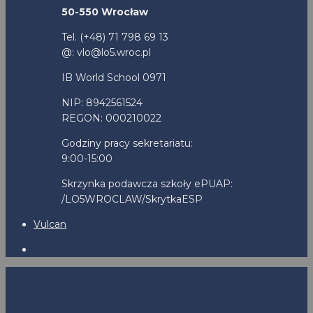
50-550 Wrocław
Tel. (+48) 71 798 69 13
@: vlo@lo5.wroc.pl
IB World School 0971
NIP: 8942561524
REGON: 000210022
Godziny pracy sekretariatu:
9:00-15:00
Skrzynka podawcza szkoły ePUAP:
/LO5WROCLAW/SkrytkaESP
Vulcan