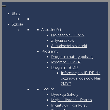
Start
Szkoła
Aktualności
Ogłoszenia LO nr V
Z życia szkoły
Aktualności biblioteki
Programy
Program matury polskiej
Program IB MYP
Program IB DP
Informacje o IB-DP dla
uczniów i rodziców klas
2MYP
Liceum
Dyrekcja Szkoły
Misja – Historia – Patron
Inicjatywy | Konkursy