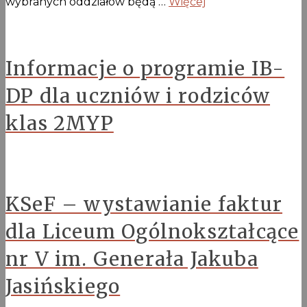
wybranych oddziałów będą …
Więcej
Informacje o programie IB-
DP dla uczniów i rodziców
klas 2MYP
KSeF – wystawianie faktur
dla Liceum Ogólnokształcące
nr V im. Generała Jakuba
Jasińskiego