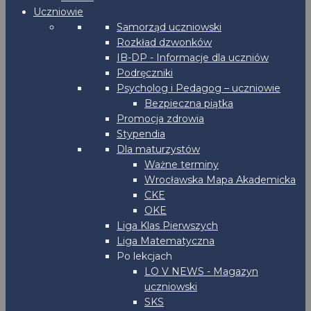
Uczniowie
Samorząd uczniowski
Rozkład dzwonków
IB-DP - Informacje dla uczniów
Podręczniki
Psycholog i Pedagog – uczniowie
Bezpieczna piątka
Promocja zdrowia
Stypendia
Dla maturzystów
Ważne terminy
Wrocławska Mapa Akademicka
CKE
OKE
Liga Klas Pierwszych
Liga Matematyczna
Po lekcjach
LO V NEWS - Magazyn
uczniowski
SKS