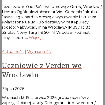
Jeżeli zawarliście Państwo umowę z Gminą Wrocław /
Liceum Ogólnokształcące nr Vim. Generała Jakuba
Jasińskiego, bardzo proszę o wystawianie faktur za
świadczone usługi lub dostawy w następujący
sposób: Nabywca:Gmina Wrocław,NIP 897 13 83
551plac Nowy Targ 1-8,50-141 Wrocław Podmiot
inny:Liceum …
Więcej
Aktualności
|
Wymiana PN
Uczniowie z Verden we
Wrocławiu
7 lipca 2026
W dniach 13-19 czerwca 2026 grupa uczniów z
zaprzyjaźnionej szkoły Domgymnasium w Verden/