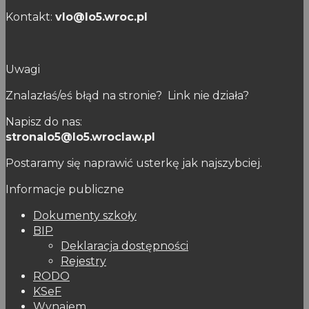
Kontakt:
vlo@lo5.wroc.pl
Uwagi
Znalazłaś/eś błąd na stronie? Link nie działa?
Napisz do nas:
stronalo5@lo5.wroclaw.pl
Postaramy się naprawić usterkę jak najszybciej.
Informacje publiczne
Dokumenty szkoły
BIP
Deklaracja dostępności
Rejestry
RODO
KSeF
Wynajem