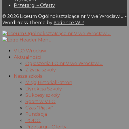
Przetargi – Oferty
© 2026 Liceum Ogólnokształcące nr V we Wrocławiu -
WordPress Theme by
Kadence WP
V LO Wrocław
Aktualności
Ogłoszenia LO nr V we Wrocławiu
Z życia szkoły
Nasza szkoła
Misja|Historia|Patron
Dyrekcja Szkoły
Sukcesy szkoły
Sport w V LO
Czas “Piątki”
Fundacja
RODO
Przetargi – Oferty