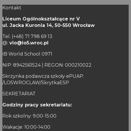
Stronicowanie
Kontakt
wpisów
Liceum Ogólnokształcące nr V
ul. Jacka Kuronia 14,
50-550 Wrocław
Tel. (+48) 71 798 69 13
@:
vlo@lo5.wroc.pl
IB World School 0971
NIP: 8942561524 | REGON: 000210022
Skrzynka podawcza szkoły ePUAP:
/LO5WROCLAW/SkrytkaESP
SEKRETARIAT
Godziny pracy sekretariatu:
Rok szkolny: 9:00-15:00
Wakacje: 10:00-14:00