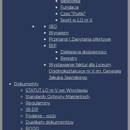
Biblioteka
Fundacja
Czas “Piątki”
Sport w LO nr V
IBO
Wynajem
Przetargi | Zapytania ofertowe
BIP
Deklaracja dostępności
Rejestry
Wystawianie faktur dla Liceum
Ogólnokształcące nr V im. Generała
Jakuba Jasińskiego
Dokumenty
STATUT LO nr V we Wrocławiu
Standardy Ochrony Małoletnich
Regulaminy
IB-DP
Podanie - wzór
Duplikaty dokumentów
RODO