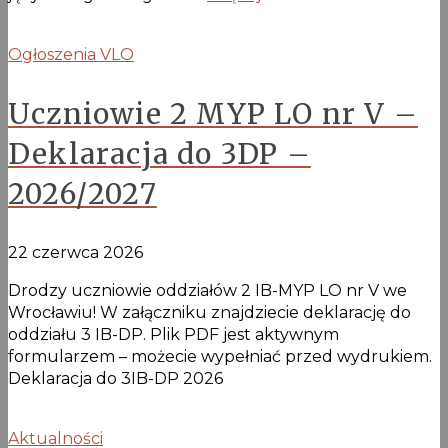
Ogłoszenia VLO
Uczniowie 2 MYP LO nr V –
Deklaracja do 3DP –
2026/2027
22 czerwca 2026
Drodzy uczniowie oddziałów 2 IB-MYP LO nr V we
Wrocławiu! W załączniku znajdziecie deklarację do
oddziału 3 IB-DP. Plik PDF jest aktywnym
formularzem – możecie wypełniać przed wydrukiem.
Deklaracja do 3IB-DP 2026
Aktualności