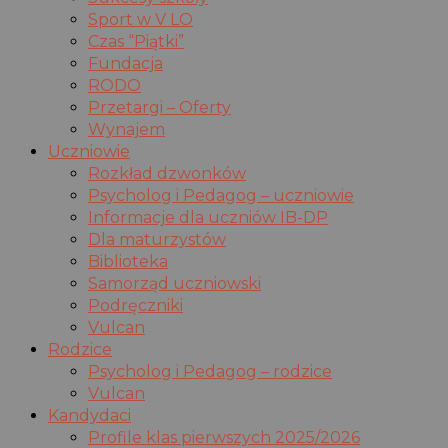
Sport w V LO
Czas “Piątki”
Fundacja
RODO
Przetargi – Oferty
Wynajem
Uczniowie
Rozkład dzwonków
Psycholog i Pedagog – uczniowie
Informacje dla uczniów IB-DP
Dla maturzystów
Biblioteka
Samorząd uczniowski
Podręczniki
Vulcan
Rodzice
Psycholog i Pedagog – rodzice
Vulcan
Kandydaci
Profile klas pierwszych 2025/2026