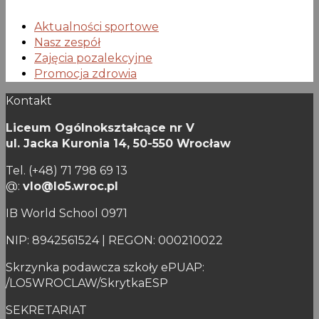
Aktualności sportowe
Nasz zespół
Zajęcia pozalekcyjne
Promocja zdrowia
Kontakt
Liceum Ogólnokształcące nr V
ul. Jacka Kuronia 14,
50-550 Wrocław
Tel. (+48) 71 798 69 13
@:
vlo@lo5.wroc.pl
IB World School 0971
NIP: 8942561524 | REGON: 000210022
Skrzynka podawcza szkoły ePUAP:
/LO5WROCLAW/SkrytkaESP
SEKRETARIAT