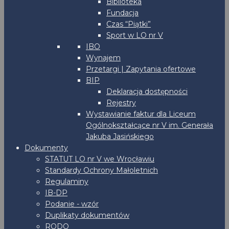
Biblioteka
Fundacja
Czas “Piątki”
Sport w LO nr V
IBO
Wynajem
Przetargi | Zapytania ofertowe
BIP
Deklaracja dostępności
Rejestry
Wystawianie faktur dla Liceum
Ogólnokształcące nr V im. Generała
Jakuba Jasińskiego
Dokumenty
STATUT LO nr V we Wrocławiu
Standardy Ochrony Małoletnich
Regulaminy
IB-DP
Podanie - wzór
Duplikaty dokumentów
RODO