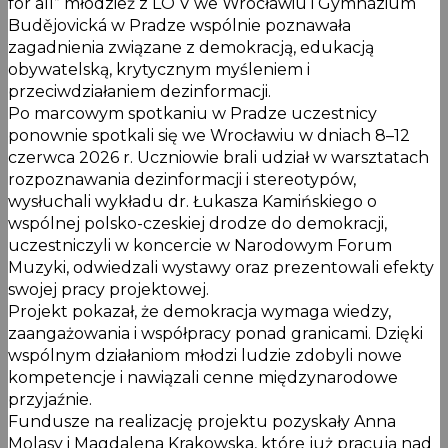
for all” młodzież z LO V we Wrocławiu i Gymnázium
Budějovická w Pradze wspólnie poznawała
zagadnienia związane z demokracją, edukacją
obywatelską, krytycznym myśleniem i
przeciwdziałaniem dezinformacji.
Po marcowym spotkaniu w Pradze uczestnicy
ponownie spotkali się we Wrocławiu w dniach 8–12
czerwca 2026 r. Uczniowie brali udział w warsztatach
rozpoznawania dezinformacji i stereotypów,
wysłuchali wykładu dr. Łukasza Kamińskiego o
wspólnej polsko-czeskiej drodze do demokracji,
uczestniczyli w koncercie w Narodowym Forum
Muzyki, odwiedzali wystawy oraz prezentowali efekty
swojej pracy projektowej.
Projekt pokazał, że demokracja wymaga wiedzy,
zaangażowania i współpracy ponad granicami. Dzięki
wspólnym działaniom młodzi ludzie zdobyli nowe
kompetencje i nawiązali cenne międzynarodowe
przyjaźnie.
Fundusze na realizację projektu pozyskały Anna
Molasy i Magdalena Krakowska, które już pracują nad