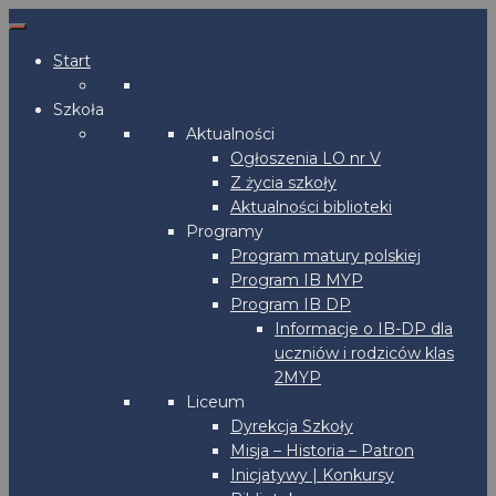
Start
Szkoła
Aktualności
Ogłoszenia LO nr V
Z życia szkoły
Aktualności biblioteki
Programy
Program matury polskiej
Program IB MYP
Program IB DP
Informacje o IB-DP dla
uczniów i rodziców klas
2MYP
Liceum
Dyrekcja Szkoły
Misja – Historia – Patron
Inicjatywy | Konkursy