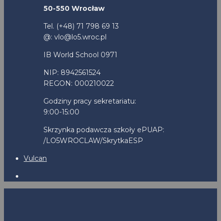
50-550 Wrocław
Tel. (+48) 71 798 69 13
@: vlo@lo5.wroc.pl
IB World School 0971
NIP: 8942561524
REGON: 000210022
Godziny pracy sekretariatu:
9:00-15:00
Skrzynka podawcza szkoły ePUAP:
/LO5WROCLAW/SkrytkaESP
Vulcan