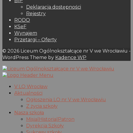
BIP
Deklaracja dostępności
Rejestry
RODO
KSeF
Wynajem
Przetargi – Oferty
© 2026 Liceum Ogólnokształcące nr V we Wrocławiu -
WordPress Theme by
Kadence WP
V LO Wrocław
Aktualności
Ogłoszenia LO nr V we Wrocławiu
Z życia szkoły
Nasza szkoła
Misja|Historia|Patron
Dyrekcja Szkoły
Sukcesy szkoły