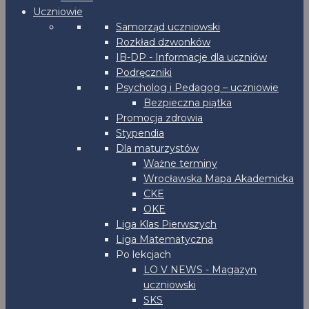
Uczniowie
Samorząd uczniowski
Rozkład dzwonków
IB-DP - Informacje dla uczniów
Podręczniki
Psycholog i Pedagog – uczniowie
Bezpieczna piątka
Promocja zdrowia
Stypendia
Dla maturzystów
Ważne terminy
Wrocławska Mapa Akademicka
CKE
OKE
Liga Klas Pierwszych
Liga Matematyczna
Po lekcjach
LO V NEWS - Magazyn
uczniowski
SKS