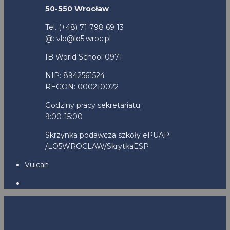
50-550 Wrocław
Tel. (+48) 71 798 69 13
@: vlo@lo5.wroc.pl
IB World School 0971
NIP: 8942561524
REGON: 000210022
Godziny pracy sekretariatu:
9:00-15:00
Skrzynka podawcza szkoły ePUAP:
/LO5WROCLAW/SkrytkaESP
Vulcan