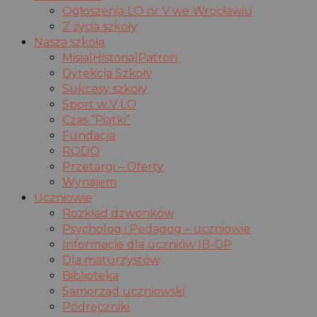
Ogłoszenia LO nr V we Wrocławiu
Z życia szkoły
Nasza szkoła
Misja|Historia|Patron
Dyrekcja Szkoły
Sukcesy szkoły
Sport w V LO
Czas “Piątki”
Fundacja
RODO
Przetargi – Oferty
Wynajem
Uczniowie
Rozkład dzwonków
Psycholog i Pedagog – uczniowie
Informacje dla uczniów IB-DP
Dla maturzystów
Biblioteka
Samorząd uczniowski
Podręczniki