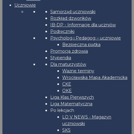
Uczniowie
Samorząd uczniowski
Rozkład dzwonków
IB-DP - Informacje dla uczniów
Podręczniki
Psycholog i Pedagog – uczniowie
Bezpieczna piątka
Promocja zdrowia
Stypendia
Dla maturzystów
Ważne terminy
Wrocławska Mapa Akademicka
CKE
OKE
Liga Klas Pierwszych
Liga Matematyczna
Po lekcjach
LO V NEWS - Magazyn
uczniowski
SKS