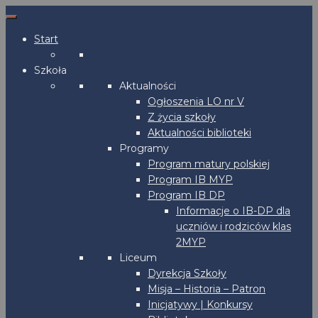
Start
Szkoła
Aktualności
Ogłoszenia LO nr V
Z życia szkoły
Aktualności biblioteki
Programy
Program matury polskiej
Program IB MYP
Program IB DP
Informacje o IB-DP dla
uczniów i rodziców klas
2MYP
Liceum
Dyrekcja Szkoły
Misja – Historia – Patron
Inicjatywy | Konkursy