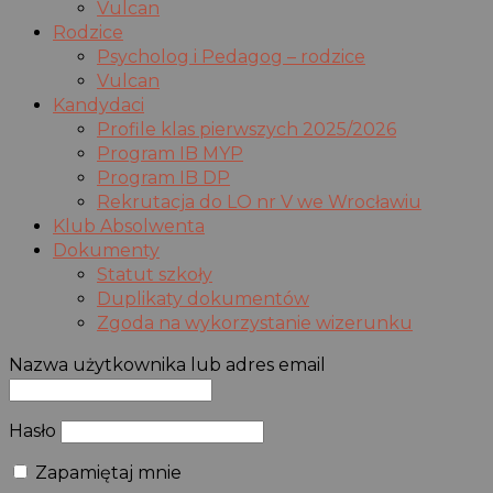
Vulcan
Rodzice
Psycholog i Pedagog – rodzice
Vulcan
Kandydaci
Profile klas pierwszych 2025/2026
Program IB MYP
Program IB DP
Rekrutacja do LO nr V we Wrocławiu
Klub Absolwenta
Dokumenty
Statut szkoły
Duplikaty dokumentów
Zgoda na wykorzystanie wizerunku
Nazwa użytkownika lub adres email
Hasło
Zapamiętaj mnie