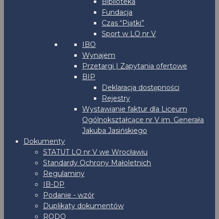
Biblioteka
Fundacja
Czas “Piątki”
Sport w LO nr V
IBO
Wynajem
Przetargi | Zapytania ofertowe
BIP
Deklaracja dostępności
Rejestry
Wystawianie faktur dla Liceum
Ogólnokształcące nr V im. Generała
Jakuba Jasińskiego
Dokumenty
STATUT LO nr V we Wrocławiu
Standardy Ochrony Małoletnich
Regulaminy
IB-DP
Podanie - wzór
Duplikaty dokumentów
RODO