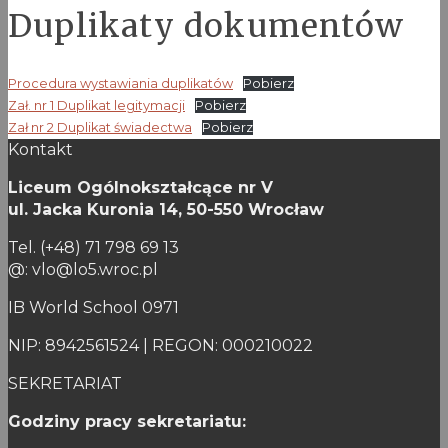
Duplikaty dokumentów
Procedura wystawiania duplikatów
Pobierz
Zał. nr 1 Duplikat legitymacji
Pobierz
Zał nr 2 Duplikat świadectwa
Pobierz
Kontakt
Liceum Ogólnokształcące nr V
ul. Jacka Kuronia 14,
50-550 Wrocław
Tel. (+48) 71 798 69 13
@: vlo@lo5.wroc.pl
IB World School 0971
NIP: 8942561524 | REGON: 000210022
SEKRETARIAT
Godziny pracy sekretariatu: