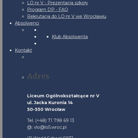
LO nr V - Prezentacja szkoły
Program DP - FAQ
Rekrutacja do LO nr V we Wrocławiu
Absolwenci
Klub Absolwenta
Kontakt
Adres
Liceum Ogólnokształcące nr V
ul. Jacka Kuronia 14
50-550 Wrocław
Tel. (+48) 71 798 69 13
@: vlo@lo5.wroc.pl