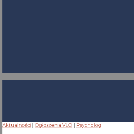
Aktualności
|
Ogłoszenia VLO
|
Psycholog