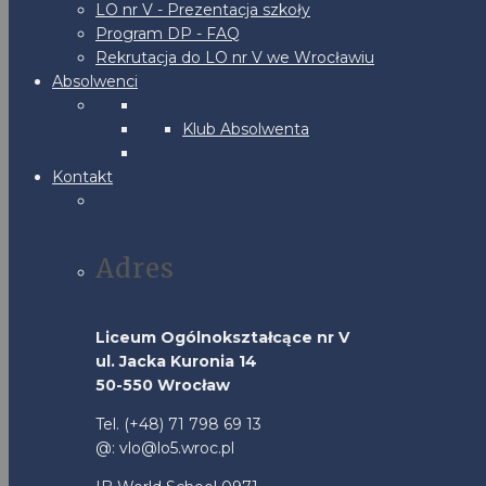
LO nr V - Prezentacja szkoły
Program DP - FAQ
Rekrutacja do LO nr V we Wrocławiu
Absolwenci
Klub Absolwenta
Kontakt
Adres
Liceum Ogólnokształcące nr V
ul. Jacka Kuronia 14
50-550 Wrocław
Tel. (+48) 71 798 69 13
@: vlo@lo5.wroc.pl