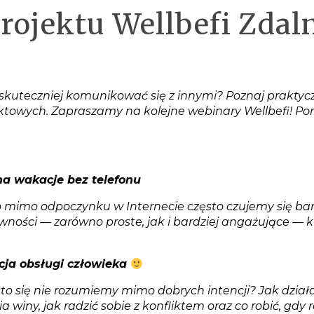
rojektu Wellbefi Zdal
z skuteczniej komunikować się z innymi? Poznaj prakty
liktowych. Zapraszamy na kolejne webinary Wellbefi! 
 na wakacje bez telefonu
o mimo odpoczynku w Internecie często czujemy się ba
ści — zarówno proste, jak i bardziej angażujące — kt
kcja obsługi człowieka
o się nie rozumiemy mimo dobrych intencji? Jak działa
winy, jak radzić sobie z konfliktem oraz co robić, gdy