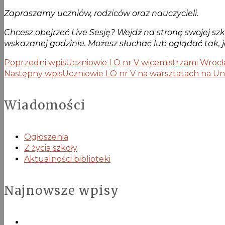
Zapraszamy uczniów, rodziców oraz nauczycieli.
Chcesz obejrzeć Live Sesję? Wejdź na stronę swojej szko
wskazanej godzinie. Możesz słuchać lub oglądać tak, 
Poprzedni wpis
Uczniowie LO nr V wicemistrzami Wrocła
Następny wpis
Uczniowie LO nr V na warsztatach na U
Wiadomości
Ogłoszenia
Z życia szkoły
Aktualności biblioteki
Najnowsze wpisy