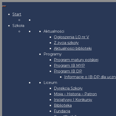
Start
Szkoła
Aktualności
Ogłoszenia LO nr V
Z życia szkoły
Aktualności biblioteki
Programy
Program matury polskiej
Program IB MYP
Program IB DP
Informacje o IB-DP dla uczn
Liceum
Dyrekcja Szkoły
Misja – Historia – Patron
Inicjatywy | Konkursy
Biblioteka
Fundacja