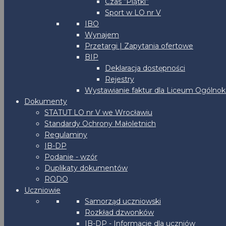
Czas “Piątki”
Sport w LO nr V
IBO
Wynajem
Przetargi | Zapytania ofertowe
BIP
Deklaracja dostępności
Rejestry
Wystawianie faktur dla Liceum Ogólnoks
Dokumenty
STATUT LO nr V we Wrocławiu
Standardy Ochrony Małoletnich
Regulaminy
IB-DP
Podanie - wzór
Duplikaty dokumentów
RODO
Uczniowie
Samorząd uczniowski
Rozkład dzwonków
IB-DP - Informacje dla uczniów