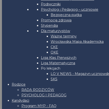
Podręczniki
Psycholog i Pedagog – uczniowie
Bezpieczna piątka
Promocja zdrowia
Stypendia
Dla maturzystów
Ważne terminy
Wrocławska Mapa Akademicka
CKE
OKE
Liga Klas Pierwszych
Liga Matematyczna
Po lekcjach
LO V NEWS - Magazyn uczniowsk
SKS
Rodzice
RADA RODZICÓW
PSYCHOLOG I PEDAGOG
Kandydaci
Program MYP - FAQ