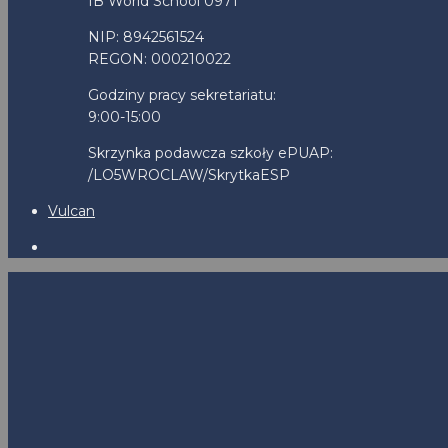
IB World School 0971
NIP: 8942561524
REGON: 000210022
Godziny pracy sekretariatu:
9:00-15:00
Skrzynka podawcza szkoły ePUAP:
/LO5WROCLAW/SkrytkaESP
Vulcan