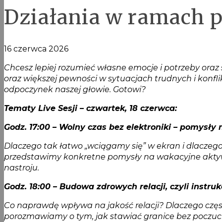
Działania w ramach p
16 czerwca 2026
Chcesz lepiej rozumieć własne emocje i potrzeby ora
oraz większej pewności w sytuacjach trudnych i konf
odpoczynek naszej głowie. Gotowi?
Tematy Live Sesji – czwartek, 18 czerwca:
Godz. 17:00 – Wolny czas bez elektroniki – pomysły
Dlaczego tak łatwo „wciągamy się” w ekran i dlaczeg
przedstawimy konkretne pomysły na wakacyjne aktywno
nastroju.
Godz. 18:00 – Budowa zdrowych relacji, czyli instru
Co naprawdę wpływa na jakość relacji? Dlaczego częst
porozmawiamy o tym, jak stawiać granice bez poczucia 