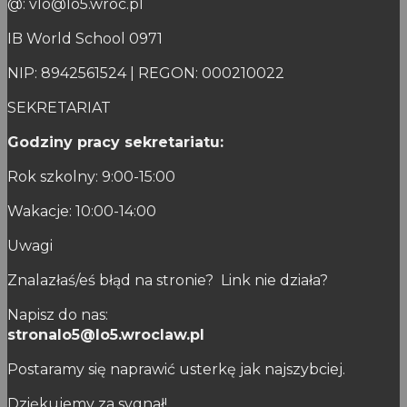
@: vlo@lo5.wroc.pl
IB World School 0971
NIP: 8942561524 | REGON: 000210022
SEKRETARIAT
Godziny pracy sekretariatu:
Rok szkolny: 9:00-15:00
Wakacje: 10:00-14:00
Uwagi
Znalazłaś/eś błąd na stronie? Link nie działa?
Napisz do nas:
stronalo5@lo5.wroclaw.pl
Postaramy się naprawić usterkę jak najszybciej.
Dziękujemy za sygnał!