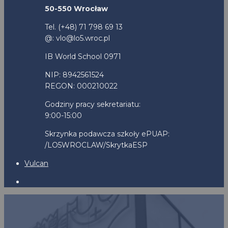
50-550 Wrocław
Tel. (+48) 71 798 69 13
@: vlo@lo5.wroc.pl
IB World School 0971
NIP: 8942561524
REGON: 000210022
Godziny pracy sekretariatu:
9:00-15:00
Skrzynka podawcza szkoły ePUAP:
/LO5WROCLAW/SkrytkaESP
Vulcan