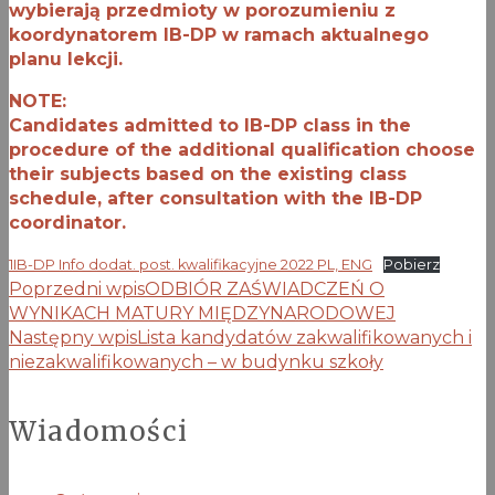
wybierają przedmioty w porozumieniu z
koordynatorem IB-DP w ramach aktualnego
planu lekcji.
NOTE:
Candidates admitted to IB-DP class in the
procedure of the additional qualification choose
their subjects based on the existing class
schedule, after consultation with the IB-DP
coordinator.
1IB-DP Info dodat. post. kwalifikacyjne 2022 PL, ENG
Pobierz
Poprzedni wpis
ODBIÓR ZAŚWIADCZEŃ O
WYNIKACH MATURY MIĘDZYNARODOWEJ
Następny wpis
Lista kandydatów zakwalifikowanych i
niezakwalifikowanych – w budynku szkoły
Wiadomości