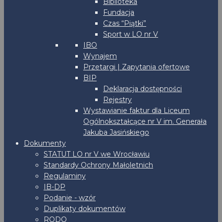
Biblioteka
Fundacja
Czas “Piątki”
Sport w LO nr V
IBO
Wynajem
Przetargi | Zapytania ofertowe
BIP
Deklaracja dostępności
Rejestry
Wystawianie faktur dla Liceum
Ogólnokształcące nr V im. Generała
Jakuba Jasińskiego
Dokumenty
STATUT LO nr V we Wrocławiu
Standardy Ochrony Małoletnich
Regulaminy
IB-DP
Podanie - wzór
Duplikaty dokumentów
RODO