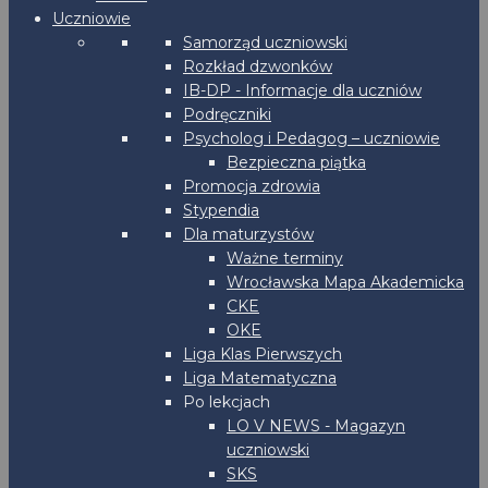
Uczniowie
Samorząd uczniowski
Rozkład dzwonków
IB-DP - Informacje dla uczniów
Podręczniki
Psycholog i Pedagog – uczniowie
Bezpieczna piątka
Promocja zdrowia
Stypendia
Dla maturzystów
Ważne terminy
Wrocławska Mapa Akademicka
CKE
OKE
Liga Klas Pierwszych
Liga Matematyczna
Po lekcjach
LO V NEWS - Magazyn
uczniowski
SKS