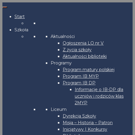
Start
Szkoła
Aktualności
Ogłoszenia LO nr V
Z życia szkoły
Aktualności biblioteki
Programy
Program matury polskiej
Program IB MYP
Program IB DP
Informacje o IB-DP dla
uczniów i rodziców klas
2MYP
Liceum
Dyrekcja Szkoły
Misja – Historia – Patron
Inicjatywy | Konkursy