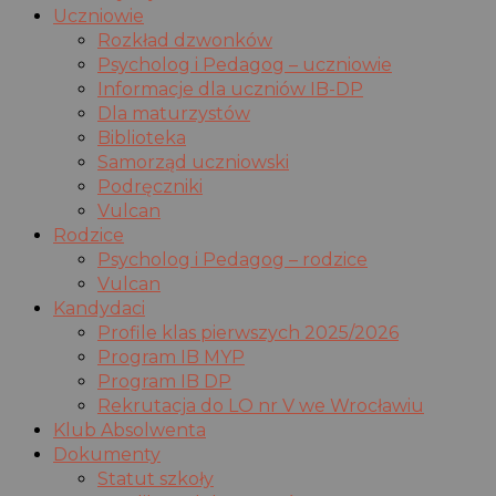
Uczniowie
Rozkład dzwonków
Psycholog i Pedagog – uczniowie
Informacje dla uczniów IB-DP
Dla maturzystów
Biblioteka
Samorząd uczniowski
Podręczniki
Vulcan
Rodzice
Psycholog i Pedagog – rodzice
Vulcan
Kandydaci
Profile klas pierwszych 2025/2026
Program IB MYP
Program IB DP
Rekrutacja do LO nr V we Wrocławiu
Klub Absolwenta
Dokumenty
Statut szkoły