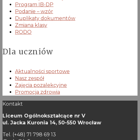
Program IB-DP
Podanie – wzór
Duplikaty dokumentów
Zmiana klasy
RODO
Dla uczniów
Aktualności sportowe
Nasz zespół
Zajęcia pozalekcyjne
Promocja zdrowia
Kontakt
Liceum Ogólnokształcące nr V
ul. Jacka Kuronia 14,
50-550 Wrocław
Tel. (+48) 71 798 69 13