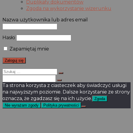
Duplikaty dokumentów
Zgoda na wykorzystanie wizerunku
Nazwa użytkownika lub adres email
Hasło
Zapamiętaj mnie
Szukaj
dla:
Szukaj
dla:
Ta strona korzysta z ciasteczek aby świadczyć usługi
na najwyższym poziomie. Dalsze korzystanie ze strony
oznacza, że zgadzasz się na ich użycie.
Zgoda
Nie wyrażam zgody
Polityka prywatności