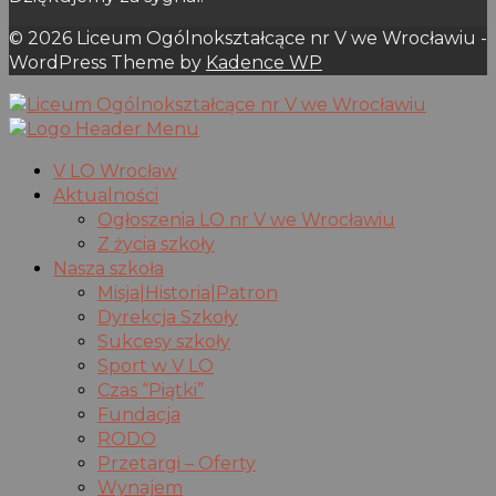
© 2026 Liceum Ogólnokształcące nr V we Wrocławiu -
WordPress Theme by
Kadence WP
V LO Wrocław
Aktualności
Ogłoszenia LO nr V we Wrocławiu
Z życia szkoły
Nasza szkoła
Misja|Historia|Patron
Dyrekcja Szkoły
Sukcesy szkoły
Sport w V LO
Czas “Piątki”
Fundacja
RODO
Przetargi – Oferty
Wynajem