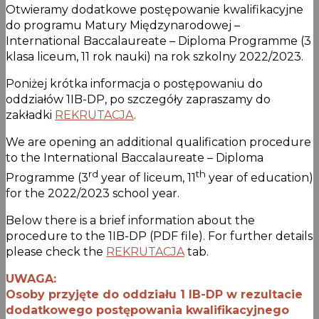
Otwieramy dodatkowe postępowanie kwalifikacyjne
do programu Matury Międzynarodowej –
International Baccalaureate – Diploma Programme (3
klasa liceum, 11 rok nauki) na rok szkolny 2022/2023.
Poniżej krótka informacja o postępowaniu do
oddziałów 1IB-DP, po szczegóły zapraszamy do
zakładki
REKRUTACJA
.
We are opening an additional qualification procedure
to the International Baccalaureate – Diploma
rd
th
Programme (3
year of liceum, 11
year of education)
for the 2022/2023 school year.
Below there is a brief information about the
procedure to the 1IB-DP (PDF file). For further details
please check the
REKRUTACJA
tab.
UWAGA:
Osoby przyjęte do oddziału 1 IB-DP w rezultacie
dodatkowego postępowania kwalifikacyjnego