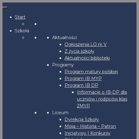
Start
Szkoła
Aktualności
Ogłoszenia LO nr V
Z życia szkoły
Aktualności biblioteki
Programy
Program matury polskiej
Program IB MYP
Program IB DP
Informacje o IB-DP dla
uczniów i rodziców klas
2MYP
Liceum
Dyrekcja Szkoły
Misja – Historia – Patron
Inicjatywy | Konkursy