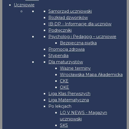
Uczniowie
Samorząd uczniowski
Rozkład dzwonków
IB-DP - Informacje dla uczniów
Podręczniki
Psycholog i Pedagog – uczniowie
Bezpieczna piątka
Promocja zdrowia
Stypendia
Dla maturzystów
Ważne terminy
Wrocławska Mapa Akademicka
CKE
OKE
Liga Klas Pierwszych
Liga Matematyczna
Po lekcjach
LO V NEWS - Magazyn
uczniowski
SKS