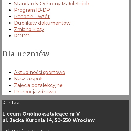
Standardy Ochrony Małoletnich
Program IB-DP
Podanie – wzór
Duplikaty dokumentów
Zmiana klasy
RODO
Dla uczniów
Aktualności sportowe
Nasz zespół
Zajęcia pozalekcyjne
Promocja zdrowia
Kontakt
Liceum Ogólnokształcące nr V
ul. Jacka Kuronia 14,
50-550 Wrocław