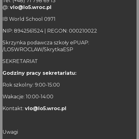
Tel. (+48) 71 798 69 13
@:
vlo@lo5.wroc.pl
IB World School 0971
NIP: 8942561524 | REGON: 000210022
Skrzynka podawcza szkoły ePUAP:
/LO5WROCLAW/SkrytkaESP
SEKRETARIAT
Godziny pracy sekretariatu:
Rok szkolny: 9:00-15:00
Wakacje: 10:00-14:00
Kontakt:
vlo@lo5.wroc.pl
Uwagi