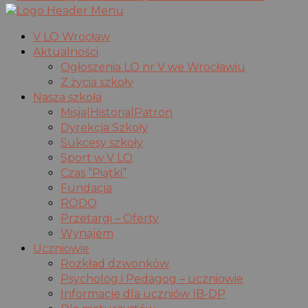
V LO Wrocław
Aktualności
Ogłoszenia LO nr V we Wrocławiu
Z życia szkoły
Nasza szkoła
Misja|Historia|Patron
Dyrekcja Szkoły
Sukcesy szkoły
Sport w V LO
Czas “Piątki”
Fundacja
RODO
Przetargi – Oferty
Wynajem
Uczniowie
Rozkład dzwonków
Psycholog i Pedagog – uczniowie
Informacje dla uczniów IB-DP