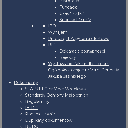
Biblioteka
Fundacja
Czas “Piątki”
Sport w LO nr V
IBO
Wynajem
Przetargi | Zapytania ofertowe
BIP
Deklaracja dostępności
Rejestry
Wystawianie faktur dla Liceum
Ogólnokształcące nr V im. Generała
Jakuba Jasińskiego
Dokumenty
STATUT LO nr V we Wrocławiu
Standardy Ochrony Małoletnich
Regulaminy
IB-DP
Podanie - wzór
Duplikaty dokumentów
RODO