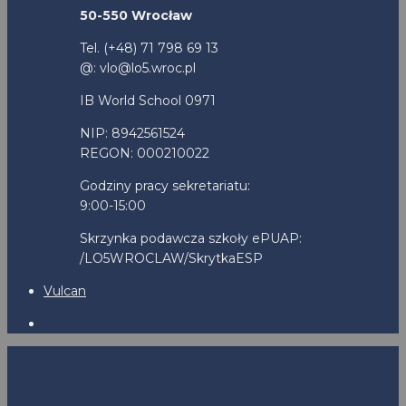
50-550 Wrocław
Tel. (+48) 71 798 69 13
@: vlo@lo5.wroc.pl
IB World School 0971
NIP: 8942561524
REGON: 000210022
Godziny pracy sekretariatu:
9:00-15:00
Skrzynka podawcza szkoły ePUAP:
/LO5WROCLAW/SkrytkaESP
Vulcan