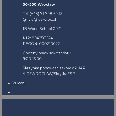
50-550 Wrocław
Tel. (+48) 71 798 69 13
@: vlo@lo5.wroc.pl
IB World School 0971
NIP: 8942561524
REGON: 000210022
Godziny pracy sekretariatu:
9:00-15:00
Skrzynka podawcza szkoły ePUAP:
/LO5WROCLAW/SkrytkaESP
Vulcan