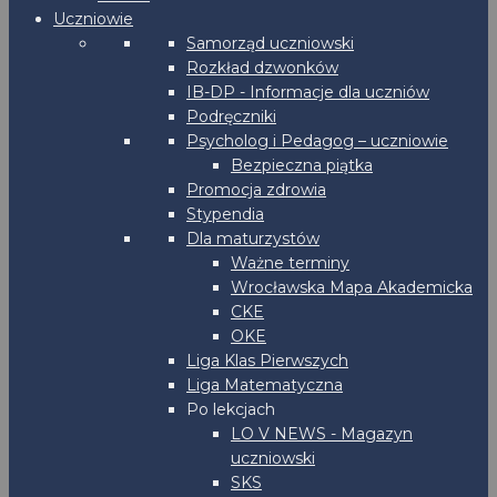
Uczniowie
Samorząd uczniowski
Rozkład dzwonków
IB-DP - Informacje dla uczniów
Podręczniki
Psycholog i Pedagog – uczniowie
Bezpieczna piątka
Promocja zdrowia
Stypendia
Dla maturzystów
Ważne terminy
Wrocławska Mapa Akademicka
CKE
OKE
Liga Klas Pierwszych
Liga Matematyczna
Po lekcjach
LO V NEWS - Magazyn
uczniowski
SKS