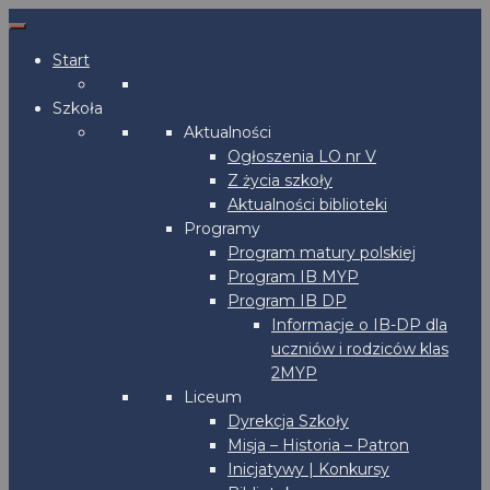
Start
Szkoła
Aktualności
Ogłoszenia LO nr V
Z życia szkoły
Aktualności biblioteki
Programy
Program matury polskiej
Program IB MYP
Program IB DP
Informacje o IB-DP dla
uczniów i rodziców klas
2MYP
Liceum
Dyrekcja Szkoły
Misja – Historia – Patron
Inicjatywy | Konkursy