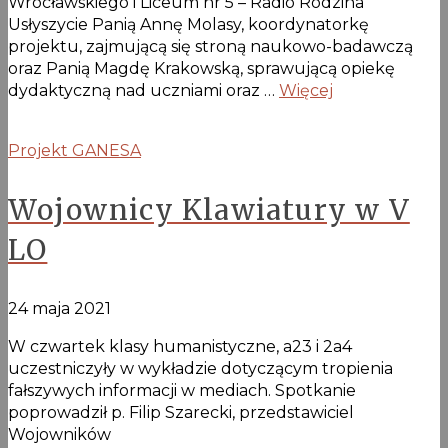
Wrocławskiego i Liceum nr 5 – Radio Rodzina
Usłyszycie Panią Annę Molasy, koordynatorkę
projektu, zajmującą się stroną naukowo-badawczą
oraz Panią Magdę Krakowską, sprawującą opiekę
dydaktyczną nad uczniami oraz …
Więcej
Projekt GANESA
Wojownicy Klawiatury w V
LO
24 maja 2021
W czwartek klasy humanistyczne, a23 i 2a4
uczestniczyły w wykładzie dotyczącym tropienia
fałszywych informacji w mediach. Spotkanie
poprowadził p. Filip Szarecki, przedstawiciel
Wojowników