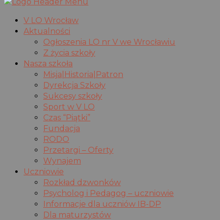
V LO Wrocław
Aktualności
Ogłoszenia LO nr V we Wrocławiu
Z życia szkoły
Nasza szkoła
Misja|Historia|Patron
Dyrekcja Szkoły
Sukcesy szkoły
Sport w V LO
Czas “Piątki”
Fundacja
RODO
Przetargi – Oferty
Wynajem
Uczniowie
Rozkład dzwonków
Psycholog i Pedagog – uczniowie
Informacje dla uczniów IB-DP
Dla maturzystów