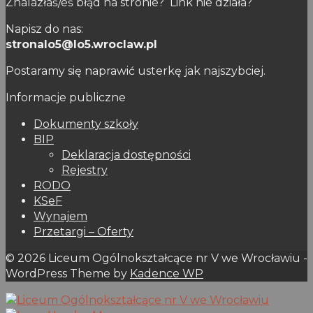
Znalazłaś/eś błąd na stronie? Link nie działa?
Napisz do nas:
stronalo5@lo5.wroclaw.pl
Postaramy się naprawić usterkę jak najszybciej.
Informacje publiczne
Dokumenty szkoły
BIP
Deklaracja dostępności
Rejestry
RODO
KSeF
Wynajem
Przetargi – Oferty
© 2026 Liceum Ogólnokształcące nr V we Wrocławiu -
WordPress Theme by
Kadence WP