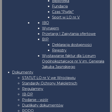
Biblioteka
Fundacja
Czas “Piątki”
Sport w LO nr V
IBO
Wynajem
Przetargi | Zapytania ofertowe
BIP
Deklaracja dostępności
Rejestry
Wystawianie faktur dla Liceum
Ogólnokształcące nr V im. Generała
Jakuba Jasińskiego
Dokumenty
STATUT LO nr V we Wrocławiu
Standardy Ochrony Małoletnich
Regulaminy
IB-DP
Podanie - wzór
Duplikaty dokumentów
RODO