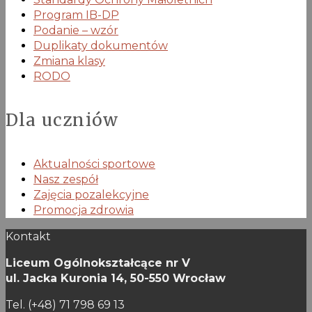
Program IB-DP
Podanie – wzór
Duplikaty dokumentów
Zmiana klasy
RODO
Dla uczniów
Aktualności sportowe
Nasz zespół
Zajęcia pozalekcyjne
Promocja zdrowia
Kontakt
Liceum Ogólnokształcące nr V
ul. Jacka Kuronia 14,
50-550 Wrocław
Tel. (+48) 71 798 69 13