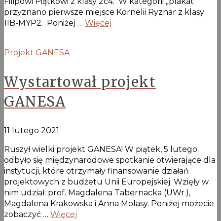
Filipowi Piątkowi z klasy 2c4. W kategorii „plakat”
przyznano pierwsze miejsce Kornelii Ryznar z klasy
1IB-MYP2. Poniżej …
Więcej
Projekt GANESA
Wystartował projekt
GANESA
11 lutego 2021
Ruszył wielki projekt GANESA! W piątek, 5 lutego
odbyło się międzynarodowe spotkanie otwierające dla
instytucji, które otrzymały finansowanie działań
projektowych z budżetu Unii Europejskiej. Wzięły w
nim udział: prof. Magdalena Tabernacka (UWr.),
Magdalena Krakowska i Anna Molasy. Poniżej możecie
zobaczyć …
Więcej