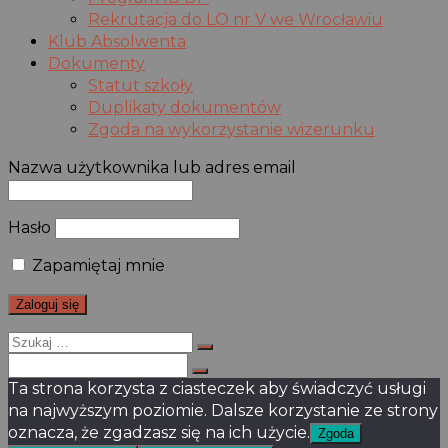
Rekrutacja do LO nr V we Wrocławiu
Klub Absolwenta
Dokumenty
Statut szkoły
Duplikaty dokumentów
Zgoda na wykorzystanie wizerunku
Nazwa użytkownika lub adres email
Hasło
Zapamiętaj mnie
Szukaj
dla:
Szukaj
dla:
Ta strona korzysta z ciasteczek aby świadczyć usługi
na najwyższym poziomie. Dalsze korzystanie ze strony
oznacza, że zgadzasz się na ich użycie.
Zgoda