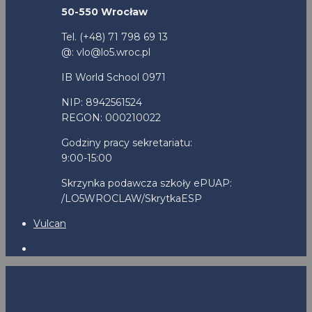
50-550 Wrocław
Tel. (+48) 71 798 69 13
@: vlo@lo5.wroc.pl
IB World School 0971
NIP: 8942561524
REGON: 000210022
Godziny pracy sekretariatu:
9:00-15:00
Skrzynka podawcza szkoły ePUAP:
/LO5WROCLAW/SkrytkaESP
Vulcan