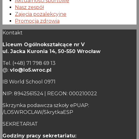
Aktualności sportowe
Nasz zespół
Zajęcia pozalekcyjne
Promocja zdrowia
Kontakt
Liceum Ogólnokształcące nr V
ul. Jacka Kuronia 14,
50-550 Wrocław
Tel. (+48) 71 798 69 13
@:
vlo@lo5.wroc.pl
IB World School 0971
NIP: 8942561524 | REGON: 000210022
Skrzynka podawcza szkoły ePUAP:
/LO5WROCLAW/SkrytkaESP
SEKRETARIAT
Godziny pracy sekretariatu: