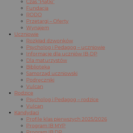
Czas “Piątki”
Fundacja
RODO
Przetargi – Oferty
Wynajem
Uczniowie
Rozkład dzwonków
Psycholog i Pedagog – uczniowie
Informacje dla uczniów IB-DP
Dla maturzystów
Biblioteka
Samorząd uczniowski
Podręczniki
Vulcan
Rodzice
Psycholog i Pedagog – rodzice
Vulcan
Kandydaci
Profile klas pierwszych 2025/2026
Program IB MYP
Program IB DP