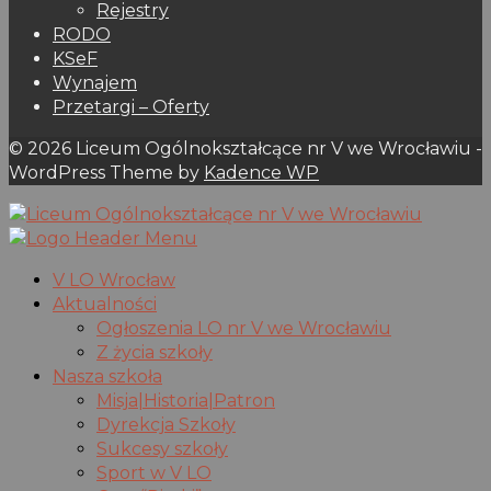
Rejestry
RODO
KSeF
Wynajem
Przetargi – Oferty
© 2026 Liceum Ogólnokształcące nr V we Wrocławiu -
WordPress Theme by
Kadence WP
V LO Wrocław
Aktualności
Ogłoszenia LO nr V we Wrocławiu
Z życia szkoły
Nasza szkoła
Misja|Historia|Patron
Dyrekcja Szkoły
Sukcesy szkoły
Sport w V LO