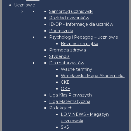
Uczniowie
Samorząd uczniowski
Rozkład dzwonków
IB-DP - Informacje dla uczniów
Podręczniki
Psycholog i Pedagog – uczniowie
Bezpieczna piątka
Promocja zdrowia
Stypendia
Dla maturzystów
Ważne terminy
Wrocławska Mapa Akademicka
CKE
OKE
Liga Klas Pierwszych
Liga Matematyczna
Po lekcjach
LO V NEWS - Magazyn
uczniowski
SKS