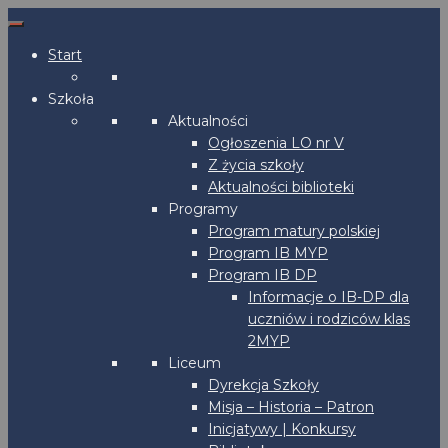
Start
Szkoła
Aktualności
Ogłoszenia LO nr V
Z życia szkoły
Aktualności biblioteki
Programy
Program matury polskiej
Program IB MYP
Program IB DP
Informacje o IB-DP dla
uczniów i rodziców klas
2MYP
Liceum
Dyrekcja Szkoły
Misja – Historia – Patron
Inicjatywy | Konkursy