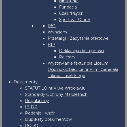
Biblioteka
Fundacja
Czas “Piątki”
Sport w LO nr V
IBO
Wynajem
Przetargi | Zapytania ofertowe
BIP
Deklaracja dostępności
Rejestry
Wystawianie faktur dla Liceum
Ogólnokształcące nr V im. Generała
Jakuba Jasińskiego
Dokumenty
STATUT LO nr V we Wrocławiu
Standardy Ochrony Małoletnich
Regulaminy
IB-DP
Podanie - wzór
Duplikaty dokumentów
RODO