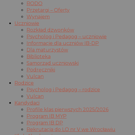
RODO
Przetargi – Oferty
Wynajem
Uczniowie
Rozkład dzwonków
Psycholog i Pedagog – uczniowie
Informacje dla uczniów IB-DP
Dla maturzystów
Biblioteka
Samorząd uczniowski
Podręczniki
Vulcan
Rodzice
Psycholog i Pedagog – rodzice
Vulcan
Kandydaci
Profile klas pierwszych 2025/2026
Program IB MYP
Program IB DP
Rekrutacja do LO nr V we Wrocławiu