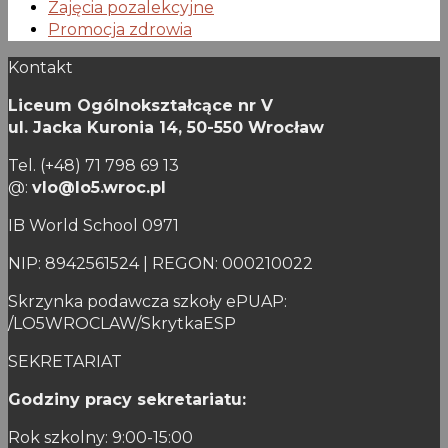
Zajęcia pozalekcyjne
Promocja zdrowia
Kontakt
Liceum Ogólnokształcące nr V
ul. Jacka Kuronia 14,
50-550 Wrocław
Tel. (+48) 71 798 69 13
@:
vlo@lo5.wroc.pl
IB World School 0971
NIP: 8942561524 | REGON: 000210022
Skrzynka podawcza szkoły ePUAP:
/LO5WROCLAW/SkrytkaESP
SEKRETARIAT
Godziny pracy sekretariatu:
Rok szkolny: 9:00-15:00