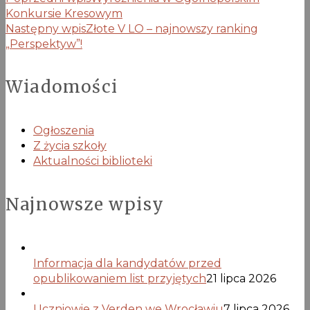
Konkursie Kresowym
Następny wpis
Złote V LO – najnowszy ranking
„Perspektyw”!
Wiadomości
Ogłoszenia
Z życia szkoły
Aktualności biblioteki
Najnowsze wpisy
Informacja dla kandydatów przed
opublikowaniem list przyjętych
21 lipca 2026
Uczniowie z Verden we Wrocławiu
7 lipca 2026