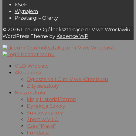
KSeF
Wynajem
Przetargi – Oferty
© 2026 Liceum Ogólnokształcące nr V we Wrocławiu -
WordPress Theme by
Kadence WP
V LO Wrocław
Aktualności
Ogłoszenia LO nr V we Wrocławiu
Z życia szkoły
Nasza szkoła
Misja|Historia|Patron
Dyrekcja Szkoły
Sukcesy szkoły
Sport w V LO
Czas “Piątki”
Fundacja