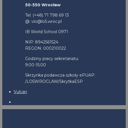
50-550 Wrocław
Tel. (+48) 71 798 69 13
@: vlo@lo5.wroc.pl
IB World School 0971
NIP: 8942561524
REGON: 000210022
Godziny pracy sekretariatu:
9:00-15:00
Skrzynka podawcza szkoły ePUAP:
/LO5WROCLAW/SkrytkaESP
Vulcan