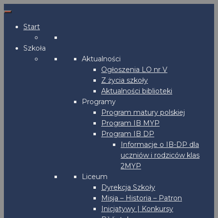
Start
Szkoła
Aktualności
Ogłoszenia LO nr V
Z życia szkoły
Aktualności biblioteki
Programy
Program matury polskiej
Program IB MYP
Program IB DP
Informacje o IB-DP dla
uczniów i rodziców klas
2MYP
Liceum
Dyrekcja Szkoły
Misja – Historia – Patron
Inicjatywy | Konkursy