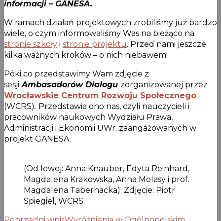
informacji – GANESA.
W ramach działań projektowych zrobiliśmy już bardzo
wiele, o czym informowaliśmy Was na bieżąco na
stronie szkoły
i
stronie projektu
. Przed nami jeszcze
kilka ważnych kroków – o nich niebawem!
Póki co przedstawimy Wam zdjęcie z
sesji
Ambasadorów Dialogu
zorganizowanej przez
Wrocławskie Centrum Rozwoju Społecznego
(WCRS)
.
Przedstawia ono nas, czyli nauczycieli i
pracowników naukowych Wydziału Prawa,
Administracji i Ekonomii UWr. zaangażowanych w
projekt GANESA.
(Od lewej: Anna Knauber, Edyta Reinhard,
Magdalena Krakowska, Anna Molasy i prof.
Magdalena Tabernacka). Zdjęcie: Piotr
Spiegiel, WCRS.
Poprzedni wpis
Wyróżnienia w Ogólnopolskim