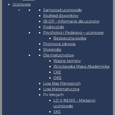
Uczniowie
Samorząd uczniowski
Rozkład dzwonków
IB-DP - Informacje dla uczniów
Podręczniki
Psycholog i Pedagog – uczniowie
Bezpieczna piątka
Promocja zdrowia
Stypendia
Dla maturzystów
Ważne terminy
Wrocławska Mapa Akademicka
CKE
OKE
Liga Klas Pierwszych
Liga Matematyczna
Po lekcjach
LO V NEWS - Magazyn
uczniowski
SKS