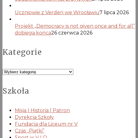
Uczniowie z Verden we Wrocławiu
7 lipca 2026
Projekt „Democracy is not given once and for all”
dobiega końca
26 czerwca 2026
Kategorie
Kategorie
Szkoła
Misja | Historia | Patron
Dyrekcja Szkoły
Fundacja dla Liceum nr V
Czas „Piątki”
Sport w V LO