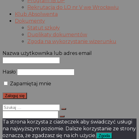
Program IB DP
Rekrutacja do LO nr V we Wrocławiu
Klub Absolwenta
Dokumenty
Statut szkoły
Duplikaty dokumentów
Zgoda na wykorzystanie wizerunku
Nazwa użytkownika lub adres email
Hasło
Zapamiętaj mnie
Szukaj
dla:
Szukaj
dla:
Ta strona korzysta z ciasteczek aby świadczyć usługi
na najwyższym poziomie. Dalsze korzystanie ze strony
oznacza, że zgadzasz się na ich użycie.
Zgoda