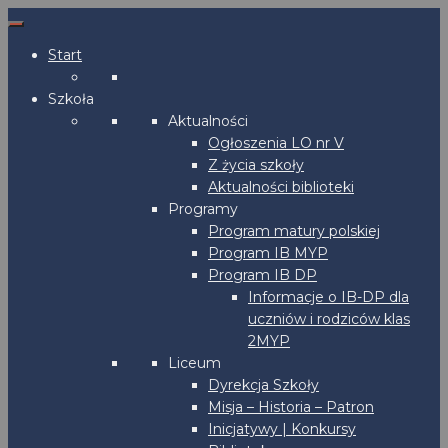
Start
Szkoła
Aktualności
Ogłoszenia LO nr V
Z życia szkoły
Aktualności biblioteki
Programy
Program matury polskiej
Program IB MYP
Program IB DP
Informacje o IB-DP dla
uczniów i rodziców klas
2MYP
Liceum
Dyrekcja Szkoły
Misja – Historia – Patron
Inicjatywy | Konkursy