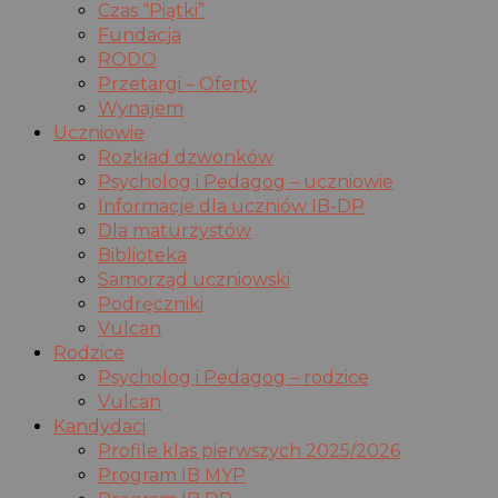
Czas “Piątki”
Fundacja
RODO
Przetargi – Oferty
Wynajem
Uczniowie
Rozkład dzwonków
Psycholog i Pedagog – uczniowie
Informacje dla uczniów IB-DP
Dla maturzystów
Biblioteka
Samorząd uczniowski
Podręczniki
Vulcan
Rodzice
Psycholog i Pedagog – rodzice
Vulcan
Kandydaci
Profile klas pierwszych 2025/2026
Program IB MYP