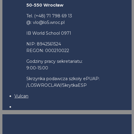
50-550 Wrocław
Tel. (+48) 71 798 69 13
@: vlo@lo5.wroc.pl
IB World School 0971
NIP: 8942561524
REGON: 000210022
Godziny pracy sekretariatu:
9:00-15:00
Skrzynka podawcza szkoły ePUAP:
/LO5WROCLAW/SkrytkaESP
Vulcan