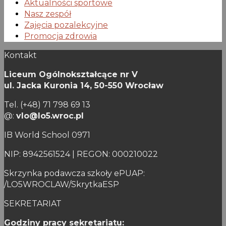
Aktualności sportowe
Nasz zespół
Zajęcia pozalekcyjne
Promocja zdrowia
Kontakt
Liceum Ogólnokształcące nr V
ul. Jacka Kuronia 14,
50-550 Wrocław
Tel. (+48) 71 798 69 13
@:
vlo@lo5.wroc.pl
IB World School 0971
NIP: 8942561524 | REGON: 000210022
Skrzynka podawcza szkoły ePUAP:
/LO5WROCLAW/SkrytkaESP
SEKRETARIAT
Godziny pracy sekretariatu: