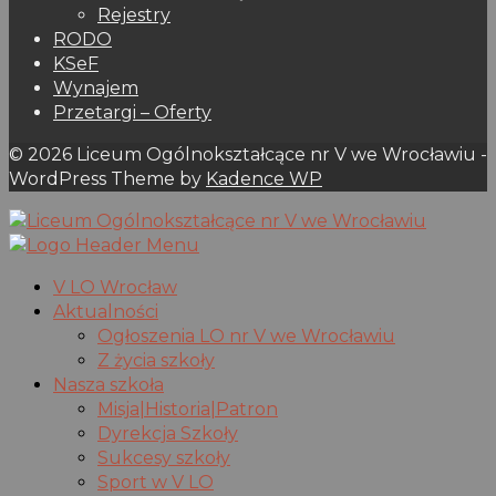
Rejestry
RODO
KSeF
Wynajem
Przetargi – Oferty
© 2026 Liceum Ogólnokształcące nr V we Wrocławiu -
WordPress Theme by
Kadence WP
V LO Wrocław
Aktualności
Ogłoszenia LO nr V we Wrocławiu
Z życia szkoły
Nasza szkoła
Misja|Historia|Patron
Dyrekcja Szkoły
Sukcesy szkoły
Sport w V LO