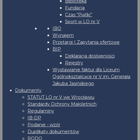
Biblioteka
Fundacja
Czas “Piątki”
Sport w LO nr V
IBO
Wynajem
Przetargi | Zapytania ofertowe
BIP
Deklaracja dostępności
Rejestry
Wystawianie faktur dla Liceum
Ogólnokształcące nr V im. Generała
Jakuba Jasińskiego
Dokumenty
STATUT LO nr V we Wrocławiu
Standardy Ochrony Małoletnich
Regulaminy
IB-DP
Podanie - wzór
Duplikaty dokumentów
RODO