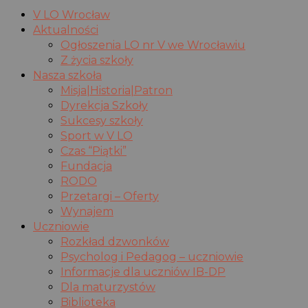
V LO Wrocław
Aktualności
Ogłoszenia LO nr V we Wrocławiu
Z życia szkoły
Nasza szkoła
Misja|Historia|Patron
Dyrekcja Szkoły
Sukcesy szkoły
Sport w V LO
Czas “Piątki”
Fundacja
RODO
Przetargi – Oferty
Wynajem
Uczniowie
Rozkład dzwonków
Psycholog i Pedagog – uczniowie
Informacje dla uczniów IB-DP
Dla maturzystów
Biblioteka