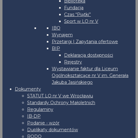
Biblioteka
Fundacja
Czas “Piątki”
Sport w LO nr V
IBO
Wynajem
Przetargi | Zapytania ofertowe
BIP
Deklaracja dostępności
Rejestry
Wystawianie faktur dla Liceum
Ogólnokształcące nr V im. Generała
Jakuba Jasińskiego
Dokumenty
STATUT LO nr V we Wrocławiu
Standardy Ochrony Małoletnich
Regulaminy
IB-DP
Podanie - wzór
Duplikaty dokumentów
RODO