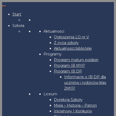
Start
Szkoła
Aktualności
Ogłoszenia LO nr V
Z życia szkoły
Aktualności biblioteki
Programy
Program matury polskiej
Program IB MYP
Program IB DP
Informacje o IB-DP dla
uczniów i rodziców klas
2MYP
Liceum
Dyrekcja Szkoły
Misja – Historia – Patron
Inicjatywy | Konkursy