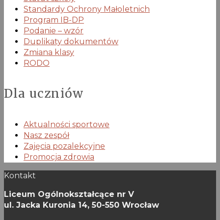
Standardy Ochrony Małoletnich
Program IB-DP
Podanie – wzór
Duplikaty dokumentów
Zmiana klasy
RODO
Dla uczniów
Aktualności sportowe
Nasz zespół
Zajęcia pozalekcyjne
Promocja zdrowia
Kontakt
Liceum Ogólnokształcące nr V
ul. Jacka Kuronia 14,
50-550 Wrocław