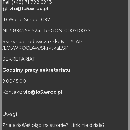
Tel. (+48) 71 798 69 13
@:
vlo@lo5.wroc.pl
IB World School 0971
NIP: 8942561524 | REGON: 000210022
Skrzynka podawcza szkoły ePUAP:
/LO5WROCLAW/SkrytkaESP
SEKRETARIAT
Godziny pracy sekretariatu:
9:00-15:00
Kontakt:
vlo@lo5.wroc.pl
Uwagi
Znalazłaś/eś błąd na stronie? Link nie działa?