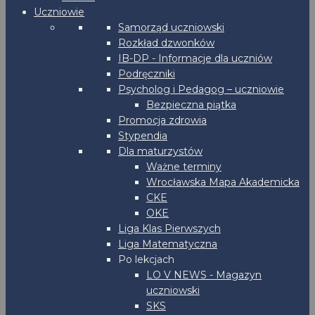
Uczniowie
Samorząd uczniowski
Rozkład dzwonków
IB-DP - Informacje dla uczniów
Podręczniki
Psycholog i Pedagog – uczniowie
Bezpieczna piątka
Promocja zdrowia
Stypendia
Dla maturzystów
Ważne terminy
Wrocławska Mapa Akademicka
CKE
OKE
Liga Klas Pierwszych
Liga Matematyczna
Po lekcjach
LO V NEWS - Magazyn
uczniowski
SKS