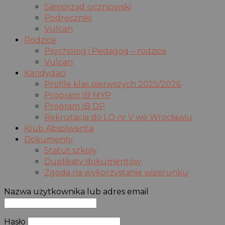
Samorząd uczniowski
Podręczniki
Vulcan
Rodzice
Psycholog i Pedagog – rodzice
Vulcan
Kandydaci
Profile klas pierwszych 2025/2026
Program IB MYP
Program IB DP
Rekrutacja do LO nr V we Wrocławiu
Klub Absolwenta
Dokumenty
Statut szkoły
Duplikaty dokumentów
Zgoda na wykorzystanie wizerunku
Nazwa użytkownika lub adres email
Hasło