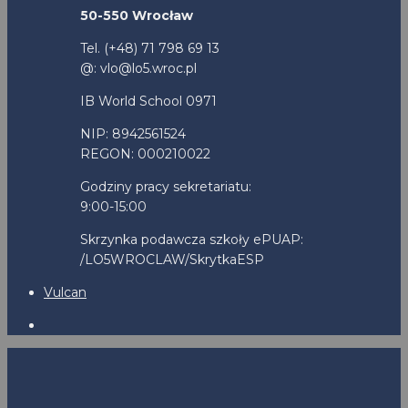
50-550 Wrocław
Tel. (+48) 71 798 69 13
@: vlo@lo5.wroc.pl
IB World School 0971
NIP: 8942561524
REGON: 000210022
Godziny pracy sekretariatu:
9:00-15:00
Skrzynka podawcza szkoły ePUAP:
/LO5WROCLAW/SkrytkaESP
Vulcan