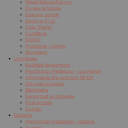
Misja|Historia|Patron
Dyrekcja Szkoły
Sukcesy szkoły
Sport w V LO
Czas “Piątki”
Fundacja
RODO
Przetargi – Oferty
Wynajem
Uczniowie
Rozkład dzwonków
Psycholog i Pedagog – uczniowie
Informacje dla uczniów IB-DP
Dla maturzystów
Biblioteka
Samorząd uczniowski
Podręczniki
Vulcan
Rodzice
Psycholog i Pedagog – rodzice
Vulcan