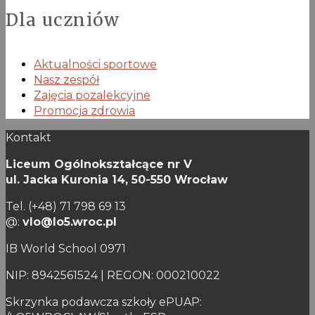
Dla uczniów
Aktualności sportowe
Nasz zespół
Zajęcia pozalekcyjne
Promocja zdrowia
Kontakt
Liceum Ogólnokształcące nr V
ul. Jacka Kuronia 14,
50-550 Wrocław
Tel. (+48) 71 798 69 13
@:
vlo@lo5.wroc.pl
IB World School 0971
NIP: 8942561524 | REGON: 000210022
Skrzynka podawcza szkoły ePUAP: