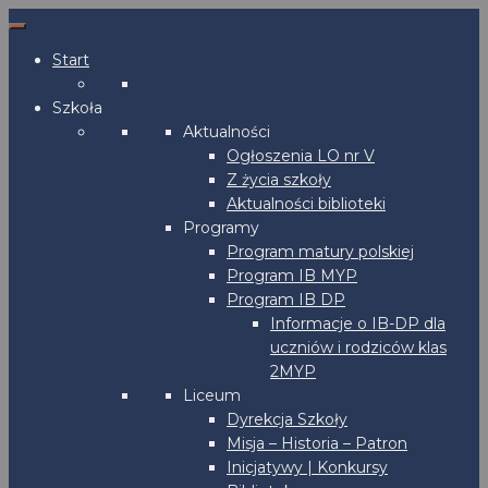
Start
Szkoła
Aktualności
Ogłoszenia LO nr V
Z życia szkoły
Aktualności biblioteki
Programy
Program matury polskiej
Program IB MYP
Program IB DP
Informacje o IB-DP dla
uczniów i rodziców klas
2MYP
Liceum
Dyrekcja Szkoły
Misja – Historia – Patron
Inicjatywy | Konkursy