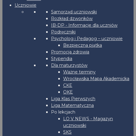
Uczniowie
Samorząd uczniowski
Rozkład dzwonków
IB-DP - Informacje dla uczniów
Podręczniki
Psycholog i Pedagog – uczniowie
Bezpieczna piątka
Promocja zdrowia
Stypendia
Dla maturzystów
Ważne terminy
Wrocławska Mapa Akademicka
CKE
OKE
Liga Klas Pierwszych
Liga Matematyczna
Po lekcjach
LO V NEWS - Magazyn
uczniowski
SKS