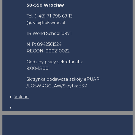
50-550 Wrocław
Tel. (+48) 71 798 69 13
@: vlo@lo5.wroc.pl
IB World School 0971
NIP: 8942561524
REGON: 000210022
Godziny pracy sekretariatu:
9:00-15:00
Skrzynka podawcza szkoły ePUAP:
/LO5WROCLAW/SkrytkaESP
Vulcan