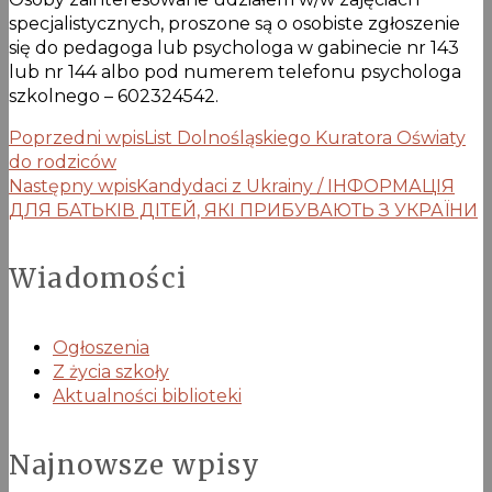
specjalistycznych, proszone są o osobiste zgłoszenie
się do pedagoga lub psychologa w gabinecie nr 143
lub nr 144 albo pod numerem telefonu psychologa
szkolnego – 602324542.
Poprzedni wpis
List Dolnośląskiego Kuratora Oświaty
do rodziców
Następny wpis
Kandydaci z Ukrainy / ІНФОРМАЦІЯ
ДЛЯ БАТЬКІВ ДІТЕЙ, ЯКІ ПРИБУВАЮТЬ З УКРАЇНИ
Wiadomości
Ogłoszenia
Z życia szkoły
Aktualności biblioteki
Najnowsze wpisy