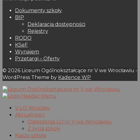
Dokumenty szkoły
BIP
Deklaracja dostępności
Rejestry
RODO
KSeF
Wynajem
Przetargi – Oferty
© 2026 Liceum Ogólnokształcące nr V we Wrocławiu -
WordPress Theme by
Kadence WP
V LO Wrocław
Aktualności
Ogłoszenia LO nr V we Wrocławiu
Z życia szkoły
Nasza szkoła