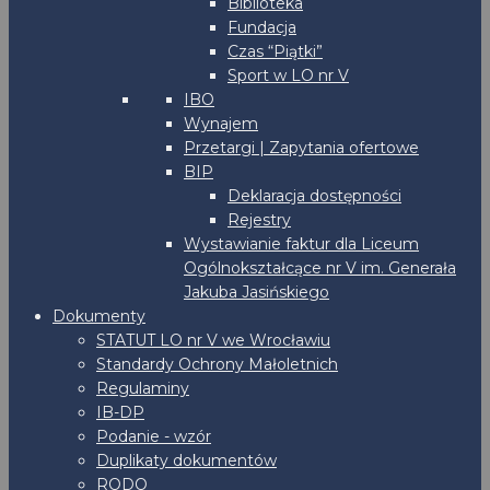
Biblioteka
Fundacja
Czas “Piątki”
Sport w LO nr V
IBO
Wynajem
Przetargi | Zapytania ofertowe
BIP
Deklaracja dostępności
Rejestry
Wystawianie faktur dla Liceum
Ogólnokształcące nr V im. Generała
Jakuba Jasińskiego
Dokumenty
STATUT LO nr V we Wrocławiu
Standardy Ochrony Małoletnich
Regulaminy
IB-DP
Podanie - wzór
Duplikaty dokumentów
RODO