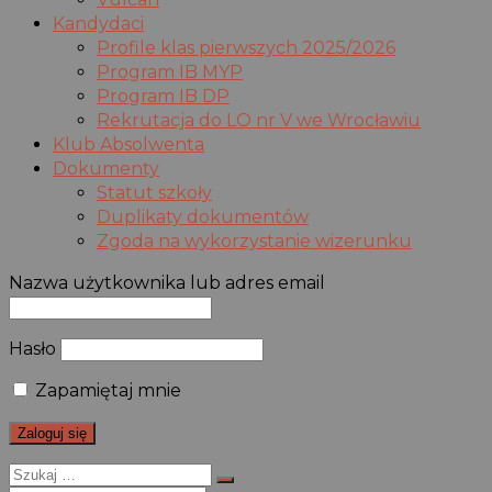
Kandydaci
Profile klas pierwszych 2025/2026
Program IB MYP
Program IB DP
Rekrutacja do LO nr V we Wrocławiu
Klub Absolwenta
Dokumenty
Statut szkoły
Duplikaty dokumentów
Zgoda na wykorzystanie wizerunku
Nazwa użytkownika lub adres email
Hasło
Zapamiętaj mnie
Szukaj