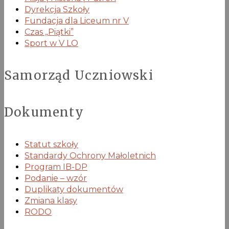
Dyrekcja Szkoły
Fundacja dla Liceum nr V
Czas „Piątki”
Sport w V LO
Samorząd Uczniowski
Dokumenty
Statut szkoły
Standardy Ochrony Małoletnich
Program IB-DP
Podanie – wzór
Duplikaty dokumentów
Zmiana klasy
RODO