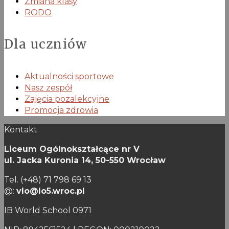
Zmiana klasy
RODO
Dla uczniów
Aktualności sportowe
Nasz zespół
Zajęcia pozalekcyjne
Promocja zdrowia
Kontakt
Liceum Ogólnokształcące nr V
ul. Jacka Kuronia 14,
50-550 Wrocław
Tel. (+48) 71 798 69 13
@:
vlo@lo5.wroc.pl
IB World School 0971