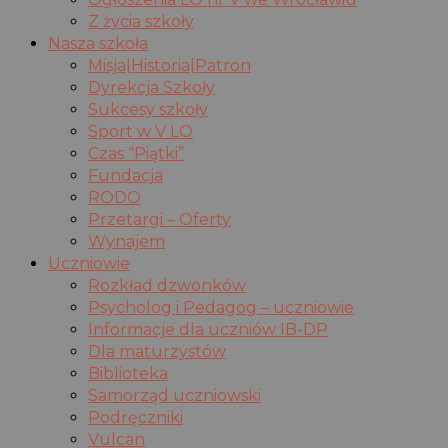
Z życia szkoły
Nasza szkoła
Misja|Historia|Patron
Dyrekcja Szkoły
Sukcesy szkoły
Sport w V LO
Czas “Piątki”
Fundacja
RODO
Przetargi – Oferty
Wynajem
Uczniowie
Rozkład dzwonków
Psycholog i Pedagog – uczniowie
Informacje dla uczniów IB-DP
Dla maturzystów
Biblioteka
Samorząd uczniowski
Podręczniki
Vulcan