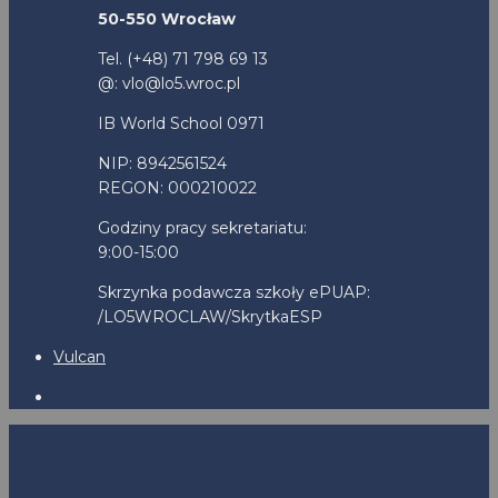
50-550 Wrocław
Tel. (+48) 71 798 69 13
@: vlo@lo5.wroc.pl
IB World School 0971
NIP: 8942561524
REGON: 000210022
Godziny pracy sekretariatu:
9:00-15:00
Skrzynka podawcza szkoły ePUAP:
/LO5WROCLAW/SkrytkaESP
Vulcan