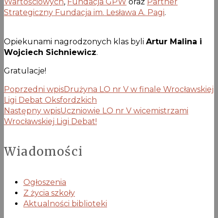
Wartościowych
,
Fundacja GPW
oraz
Partner
Strategiczny Fundacja im. Lesława A. Pagi
.
Opiekunami nagrodzonych klas byli
Artur Malina i
Wojciech Sichniewicz
.
Gratulacje!
Poprzedni wpis
Drużyna LO nr V w finale Wrocławskiej
Ligi Debat Oksfordzkich
Następny wpis
Uczniowie LO nr V wicemistrzami
Wrocławskiej Ligi Debat!
Wiadomości
Ogłoszenia
Z życia szkoły
Aktualności biblioteki