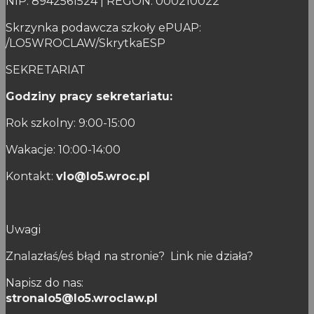
NIP: 8942561524 | REGON: 000210022
Skrzynka podawcza szkoły ePUAP:
/LO5WROCLAW/SkrytkaESP
SEKRETARIAT
Godziny pracy sekretariatu:
Rok szkolny: 9:00-15:00
Wakacje: 10:00-14:00
Kontakt:
vlo@lo5.wroc.pl
Uwagi
Znalazłaś/eś błąd na stronie? Link nie działa?
Napisz do nas:
stronalo5@lo5.wroclaw.pl