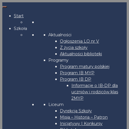
Start
Szkoła
Aktualności
Ogłoszenia LO nr V
Z życia szkoły
Aktualności biblioteki
Programy
Program matury polskiej
Program IB MYP
Program IB DP
Informacje o IB-DP dla
uczniów i rodziców klas
2MYP
Liceum
Dyrekcja Szkoły
Misja – Historia – Patron
Inicjatywy | Konkursy