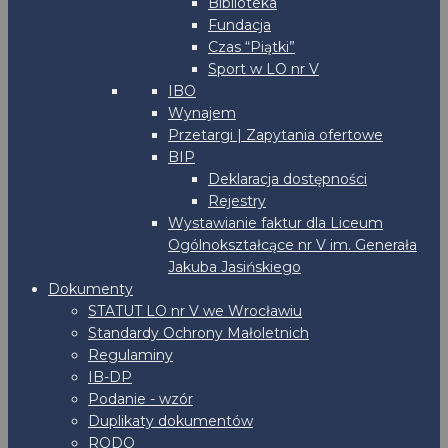
Biblioteka
Fundacja
Czas “Piątki”
Sport w LO nr V
IBO
Wynajem
Przetargi | Zapytania ofertowe
BIP
Deklaracja dostępności
Rejestry
Wystawianie faktur dla Liceum
Ogólnokształcące nr V im. Generała
Jakuba Jasińskiego
Dokumenty
STATUT LO nr V we Wrocławiu
Standardy Ochrony Małoletnich
Regulaminy
IB-DP
Podanie - wzór
Duplikaty dokumentów
RODO