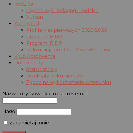
Rodzice
Psycholog i Pedagog – rodzice
Vulcan
Kandydaci
Profile klas pierwszych 2025/2026
Program IB MYP
Program IB DP
Rekrutacja do LO nr V we Wrocławiu
Klub Absolwenta
Dokumenty
Statut szkoły
Duplikaty dokumentów
Zgoda na wykorzystanie wizerunku
Nazwa użytkownika lub adres email
Hasło
Zapamiętaj mnie