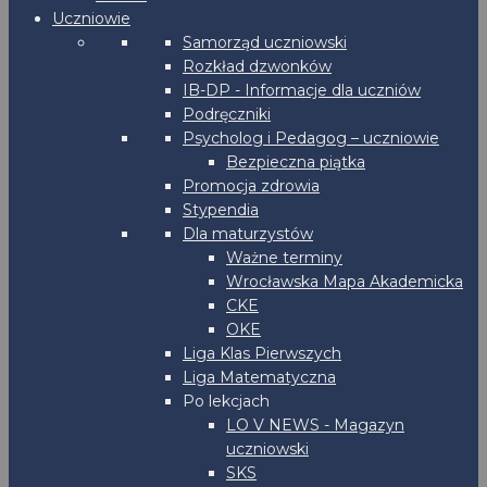
Uczniowie
Samorząd uczniowski
Rozkład dzwonków
IB-DP - Informacje dla uczniów
Podręczniki
Psycholog i Pedagog – uczniowie
Bezpieczna piątka
Promocja zdrowia
Stypendia
Dla maturzystów
Ważne terminy
Wrocławska Mapa Akademicka
CKE
OKE
Liga Klas Pierwszych
Liga Matematyczna
Po lekcjach
LO V NEWS - Magazyn
uczniowski
SKS