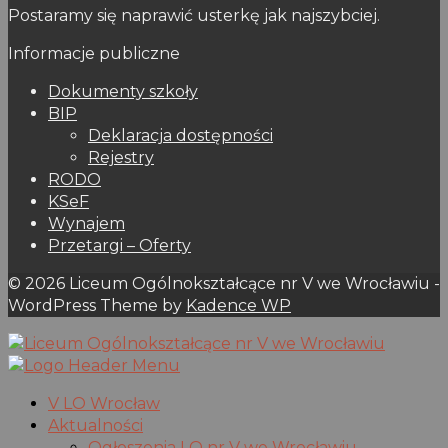
Postaramy się naprawić usterkę jak najszybciej.
Informacje publiczne
Dokumenty szkoły
BIP
Deklaracja dostępności
Rejestry
RODO
KSeF
Wynajem
Przetargi – Oferty
© 2026 Liceum Ogólnokształcące nr V we Wrocławiu -
WordPress Theme by
Kadence WP
V LO Wrocław
Aktualności
Ogłoszenia LO nr V we Wrocławiu