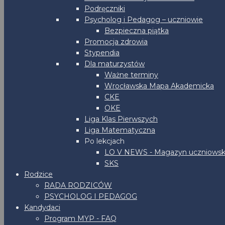
Podręczniki
Psycholog i Pedagog – uczniowie
Bezpieczna piątka
Promocja zdrowia
Stypendia
Dla maturzystów
Ważne terminy
Wrocławska Mapa Akademicka
CKE
OKE
Liga Klas Pierwszych
Liga Matematyczna
Po lekcjach
LO V NEWS - Magazyn uczniowsk
SKS
Rodzice
RADA RODZICÓW
PSYCHOLOG I PEDAGOG
Kandydaci
Program MYP - FAQ