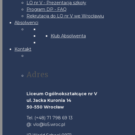
LO nr V - Prezentacja szkoły
Program DP - FAQ
Rekrutacja do LO nr V we Wrocławiu
Absolwenci
Klub Absolwenta
Kontakt
Adres
Liceum Ogólnokształcące nr V
ul. Jacka Kuronia 14
50-550 Wrocław
Tel. (+48) 71 798 69 13
@: vlo@lo5.wroc.pl