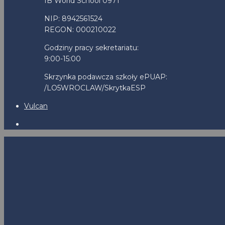
IB World School 0971
NIP: 8942561524
REGON: 000210022
Godziny pracy sekretariatu:
9:00-15:00
Skrzynka podawcza szkoły ePUAP:
/LO5WROCLAW/SkrytkaESP
Vulcan