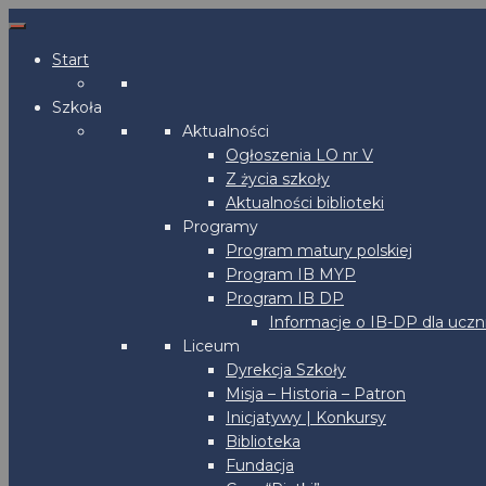
Start
Szkoła
Aktualności
Ogłoszenia LO nr V
Z życia szkoły
Aktualności biblioteki
Programy
Program matury polskiej
Program IB MYP
Program IB DP
Informacje o IB-DP dla uczn
Liceum
Dyrekcja Szkoły
Misja – Historia – Patron
Inicjatywy | Konkursy
Biblioteka
Fundacja