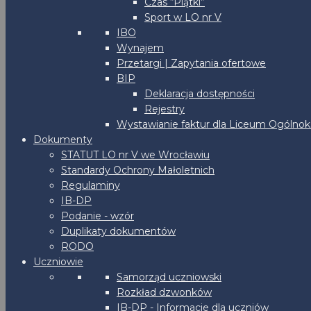
Czas “Piątki”
Sport w LO nr V
IBO
Wynajem
Przetargi | Zapytania ofertowe
BIP
Deklaracja dostępności
Rejestry
Wystawianie faktur dla Liceum Ogólnoks
Dokumenty
STATUT LO nr V we Wrocławiu
Standardy Ochrony Małoletnich
Regulaminy
IB-DP
Podanie - wzór
Duplikaty dokumentów
RODO
Uczniowie
Samorząd uczniowski
Rozkład dzwonków
IB-DP - Informacje dla uczniów