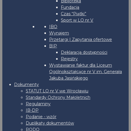
Biblioteka
Fundacja
Czas “Piątki”
Sport w LO nr V
IBO
Wynajem
Przetargi | Zapytania ofertowe
BIP
Deklaracja dostępności
Rejestry
Wystawianie faktur dla Liceum
Ogólnokształcące nr V im. Generała
Jakuba Jasińskiego
Dokumenty
STATUT LO nr V we Wrocławiu
Standardy Ochrony Małoletnich
Regulaminy
IB-DP
Podanie - wzór
Duplikaty dokumentów
RODO