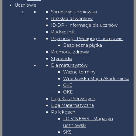
Uczniowie
Samorząd uczniowski
Rozkład dzwonków
IB-DP - Informacje dla uczniów
Podręczniki
Psycholog i Pedagog – uczniowie
Bezpieczna piątka
Promocja zdrowia
Stypendia
Dla maturzystów
Ważne terminy
Wrocławska Mapa Akademicka
CKE
OKE
Liga Klas Pierwszych
Liga Matematyczna
Po lekcjach
LO V NEWS - Magazyn
uczniowski
SKS