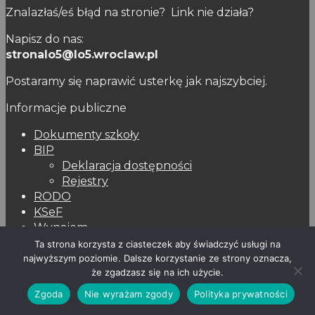
Znalazłaś/eś błąd na stronie? Link nie działa?
Napisz do nas:
stronalo5@lo5.wroclaw.pl
Postaramy się naprawić usterkę jak najszybciej.
Informacje publiczne
Dokumenty szkoły
BIP
Deklaracja dostępności
Rejestry
RODO
KSeF
Wynajem
Przetargi – Oferty
Ta strona korzysta z ciasteczek aby świadczyć usługi na
najwyższym poziomie. Dalsze korzystanie ze strony oznacza,
© 2026 Liceum Ogólnokształcące nr V we Wrocławiu -
że zgadzasz się na ich użycie.
WordPress Theme by
Kadence WP
Zgoda
Nie wyrażam zgody
Polityka prywatności