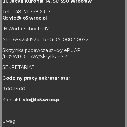
ul. Jacka Kuronia 14,
50-550 Wrocław
Tel. (+48) 71 798 69 13
@:
vlo@lo5.wroc.pl
IB World School 0971
NIP: 8942561524 | REGON: 000210022
Skrzynka podawcza szkoły ePUAP:
/LO5WROCLAW/SkrytkaESP
SEKRETARIAT
Godziny pracy sekretariatu:
9:00-15:00
Kontakt:
vlo@lo5.wroc.pl
Uwagi