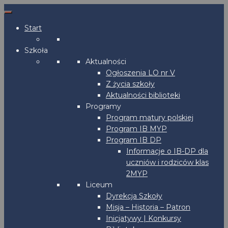
Start
Szkoła
Aktualności
Ogłoszenia LO nr V
Z życia szkoły
Aktualności biblioteki
Programy
Program matury polskiej
Program IB MYP
Program IB DP
Informacje o IB-DP dla
uczniów i rodziców klas
2MYP
Liceum
Dyrekcja Szkoły
Misja – Historia – Patron
Inicjatywy | Konkursy