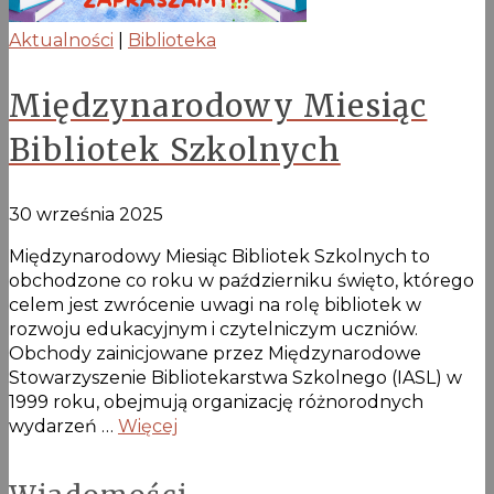
Aktualności
|
Biblioteka
Międzynarodowy Miesiąc
Bibliotek Szkolnych
30 września 2025
Międzynarodowy Miesiąc Bibliotek Szkolnych to
obchodzone co roku w październiku święto, którego
celem jest zwrócenie uwagi na rolę bibliotek w
rozwoju edukacyjnym i czytelniczym uczniów.
Obchody zainicjowane przez Międzynarodowe
Stowarzyszenie Bibliotekarstwa Szkolnego (IASL) w
1999 roku, obejmują organizację różnorodnych
wydarzeń …
Więcej
Stronicowanie