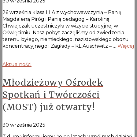
30 września 2025
26 września klasa III A z wychowawczynią – Panią
Magdaleną Piróg i Panią pedagog – Karoliną
Chwiejczak uczestniczyła w wizycie studyjnej w
Oświęcimiu. Nasz pobyt zaczęliśmy od zwiedzenia
terenu byłego, niemieckiego, nazistowskiego obozu
koncentracyjnego i Zagłady – KL Auschwitz – …
Więcej
Aktualności
Młodzieżowy Ośrodek
Spotkań i Twórczości
(MOST) już otwarty!
30 września 2025
Z dumą informujemy, że po latach wspólnych działań i