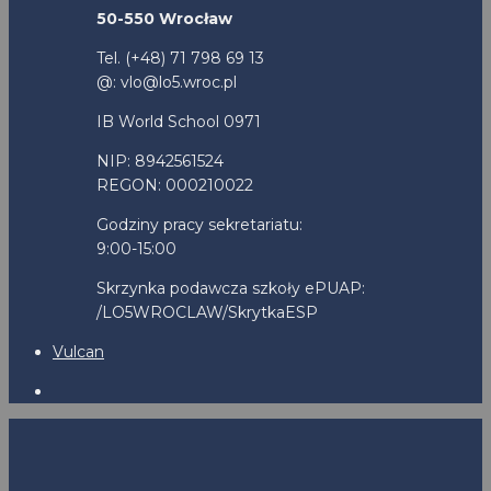
50-550 Wrocław
Tel. (+48) 71 798 69 13
@: vlo@lo5.wroc.pl
IB World School 0971
NIP: 8942561524
REGON: 000210022
Godziny pracy sekretariatu:
9:00-15:00
Skrzynka podawcza szkoły ePUAP:
/LO5WROCLAW/SkrytkaESP
Vulcan