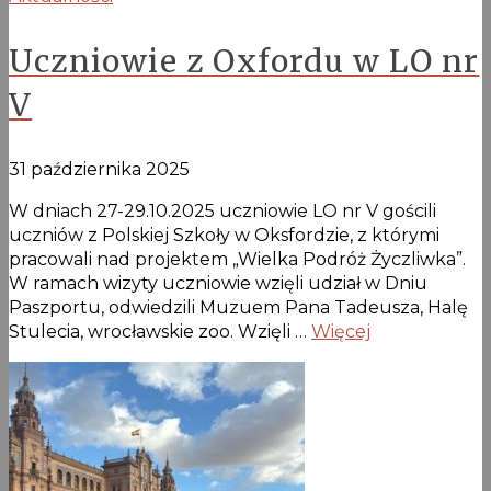
Uczniowie z Oxfordu w LO nr
V
31 października 2025
W dniach 27-29.10.2025 uczniowie LO nr V gościli
uczniów z Polskiej Szkoły w Oksfordzie, z którymi
pracowali nad projektem „Wielka Podróż Życzliwka”.
W ramach wizyty uczniowie wzięli udział w Dniu
Paszportu, odwiedzili Muzuem Pana Tadeusza, Halę
Stulecia, wrocławskie zoo. Wzięli …
Więcej