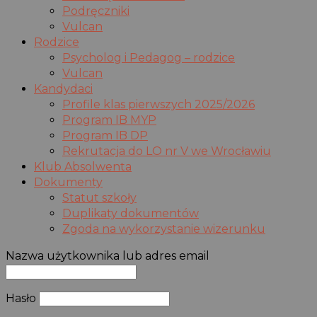
Podręczniki
Vulcan
Rodzice
Psycholog i Pedagog – rodzice
Vulcan
Kandydaci
Profile klas pierwszych 2025/2026
Program IB MYP
Program IB DP
Rekrutacja do LO nr V we Wrocławiu
Klub Absolwenta
Dokumenty
Statut szkoły
Duplikaty dokumentów
Zgoda na wykorzystanie wizerunku
Nazwa użytkownika lub adres email
Hasło