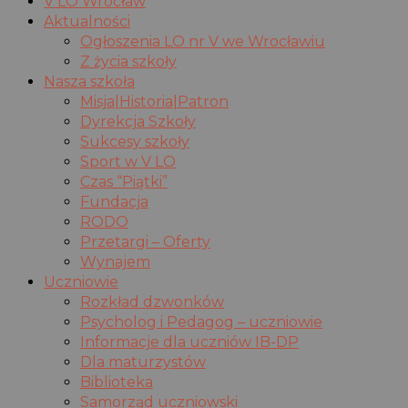
V LO Wrocław
Aktualności
Ogłoszenia LO nr V we Wrocławiu
Z życia szkoły
Nasza szkoła
Misja|Historia|Patron
Dyrekcja Szkoły
Sukcesy szkoły
Sport w V LO
Czas “Piątki”
Fundacja
RODO
Przetargi – Oferty
Wynajem
Uczniowie
Rozkład dzwonków
Psycholog i Pedagog – uczniowie
Informacje dla uczniów IB-DP
Dla maturzystów
Biblioteka
Samorząd uczniowski