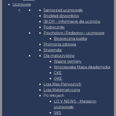
Uczniowie
Samorząd uczniowski
Rozkład dzwonków
IB-DP - Informacje dla uczniów
Podręczniki
Psycholog i Pedagog – uczniowie
Bezpieczna piątka
Promocja zdrowia
Stypendia
Dla maturzystów
Ważne terminy
Wrocławska Mapa Akademicka
CKE
OKE
Liga Klas Pierwszych
Liga Matematyczna
Po lekcjach
LO V NEWS - Magazyn
uczniowski
SKS