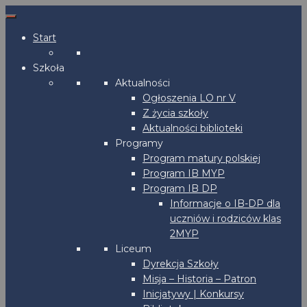
Start
Szkoła
Aktualności
Ogłoszenia LO nr V
Z życia szkoły
Aktualności biblioteki
Programy
Program matury polskiej
Program IB MYP
Program IB DP
Informacje o IB-DP dla
uczniów i rodziców klas
2MYP
Liceum
Dyrekcja Szkoły
Misja – Historia – Patron
Inicjatywy | Konkursy