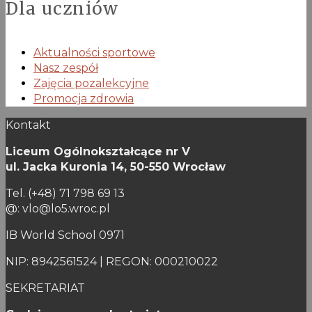
Dla uczniów
Aktualności sportowe
Nasz zespół
Zajęcia pozalekcyjne
Promocja zdrowia
Kontakt
Liceum Ogólnokształcące nr V
ul. Jacka Kuronia 14,
50-550 Wrocław
Tel. (+48) 71 798 69 13
@: vlo@lo5.wroc.pl
IB World School 0971
NIP: 8942561524 | REGON: 000210022
SEKRETARIAT