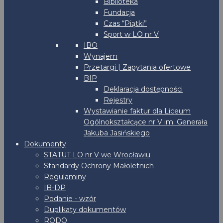
Biblioteka
Fundacja
Czas “Piątki”
Sport w LO nr V
IBO
Wynajem
Przetargi | Zapytania ofertowe
BIP
Deklaracja dostępności
Rejestry
Wystawianie faktur dla Liceum
Ogólnokształcące nr V im. Generała
Jakuba Jasińskiego
Dokumenty
STATUT LO nr V we Wrocławiu
Standardy Ochrony Małoletnich
Regulaminy
IB-DP
Podanie - wzór
Duplikaty dokumentów
RODO