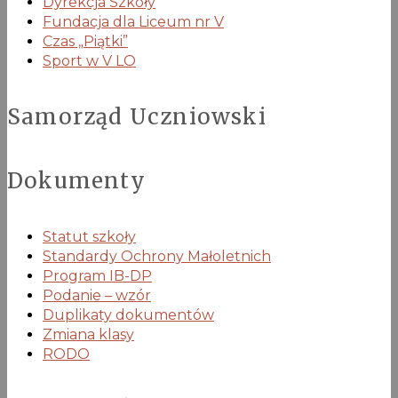
Dyrekcja Szkoły
Fundacja dla Liceum nr V
Czas „Piątki”
Sport w V LO
Samorząd Uczniowski
Dokumenty
Statut szkoły
Standardy Ochrony Małoletnich
Program IB-DP
Podanie – wzór
Duplikaty dokumentów
Zmiana klasy
RODO