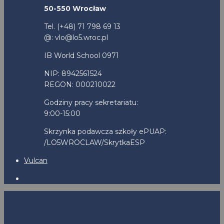
50-550 Wrocław
Tel. (+48) 71 798 69 13
@: vlo@lo5.wroc.pl
IB World School 0971
NIP: 8942561524
REGON: 000210022
Godziny pracy sekretariatu:
9:00-15:00
Skrzynka podawcza szkoły ePUAP:
/LO5WROCLAW/SkrytkaESP
Vulcan