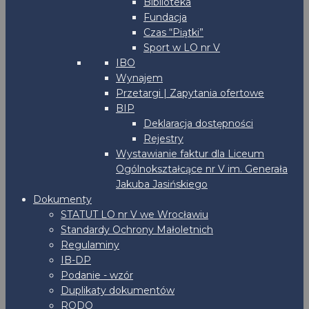
Biblioteka
Fundacja
Czas “Piątki”
Sport w LO nr V
IBO
Wynajem
Przetargi | Zapytania ofertowe
BIP
Deklaracja dostępności
Rejestry
Wystawianie faktur dla Liceum
Ogólnokształcące nr V im. Generała
Jakuba Jasińskiego
Dokumenty
STATUT LO nr V we Wrocławiu
Standardy Ochrony Małoletnich
Regulaminy
IB-DP
Podanie - wzór
Duplikaty dokumentów
RODO