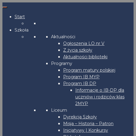
Start
Szkoła
Aktualności
Ogłoszenia LO nr V
Z życia szkoły
Aktualności biblioteki
Programy
Program matury polskiej
Program IB MYP
Program IB DP
Informacje o IB-DP dla
uczniów i rodziców klas
2MYP
Liceum
Dyrekcja Szkoły
Misja – Historia – Patron
Inicjatywy | Konkursy