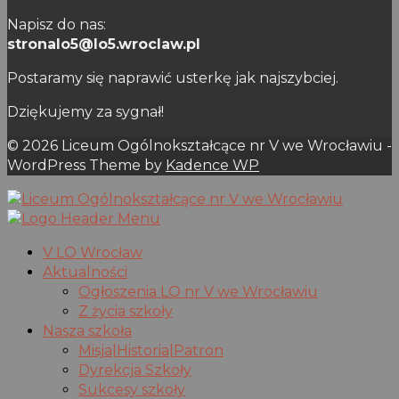
Napisz do nas:
stronalo5@lo5.wroclaw.pl
Postaramy się naprawić usterkę jak najszybciej.
Dziękujemy za sygnał!
© 2026 Liceum Ogólnokształcące nr V we Wrocławiu -
WordPress Theme by
Kadence WP
V LO Wrocław
Aktualności
Ogłoszenia LO nr V we Wrocławiu
Z życia szkoły
Nasza szkoła
Misja|Historia|Patron
Dyrekcja Szkoły
Sukcesy szkoły