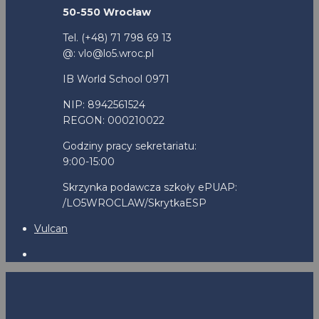
50-550 Wrocław
Tel. (+48) 71 798 69 13
@: vlo@lo5.wroc.pl
IB World School 0971
NIP: 8942561524
REGON: 000210022
Godziny pracy sekretariatu:
9:00-15:00
Skrzynka podawcza szkoły ePUAP:
/LO5WROCLAW/SkrytkaESP
Vulcan