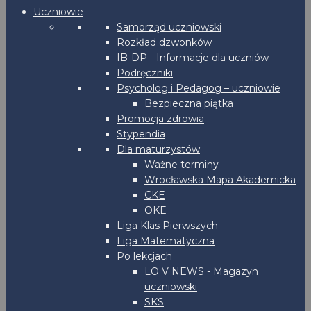
Uczniowie
Samorząd uczniowski
Rozkład dzwonków
IB-DP - Informacje dla uczniów
Podręczniki
Psycholog i Pedagog – uczniowie
Bezpieczna piątka
Promocja zdrowia
Stypendia
Dla maturzystów
Ważne terminy
Wrocławska Mapa Akademicka
CKE
OKE
Liga Klas Pierwszych
Liga Matematyczna
Po lekcjach
LO V NEWS - Magazyn
uczniowski
SKS