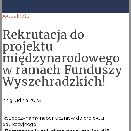
Aktualności
Rekrutacja do
projektu
międzynarodowego
w ramach Funduszy
Wyszehradzkich!
22 grudnia 2025
Rozpoczynamy nabór uczniów do projektu
edukacyjnego:
„Democracy is not given once and for all.”