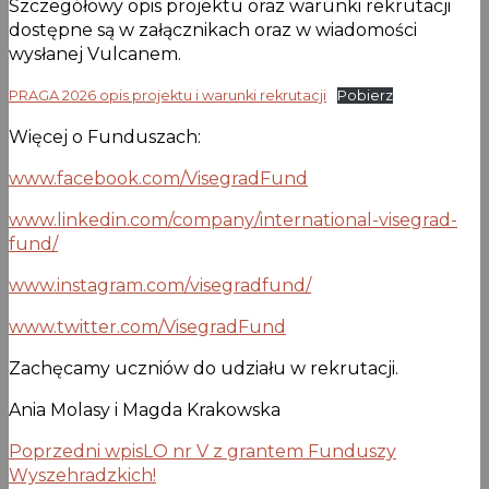
Szczegółowy opis projektu oraz warunki rekrutacji
dostępne są w załącznikach oraz w wiadomości
wysłanej Vulcanem.
PRAGA 2026 opis projektu i warunki rekrutacji
Pobierz
Więcej o Funduszach:
www.facebook.com/VisegradFund
www.linkedin.com/company/international-visegrad-
fund/
www.instagram.com/visegradfund/
www.twitter.com/VisegradFund
Zachęcamy uczniów do udziału w rekrutacji.
Ania Molasy i Magda Krakowska
Poprzedni wpis
LO nr V z grantem Funduszy
Wyszehradzkich!