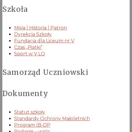
Szkoła
Misja | Historia | Patron
Dyrekcja Szkoły
Fundacja dla Liceum nr V
Czas „Piątki”
Sport w V LO
Samorząd Uczniowski
Dokumenty
Statut szkoły
Standardy Ochrony Małoletnich
Program IB-DP
Podanie – wzór