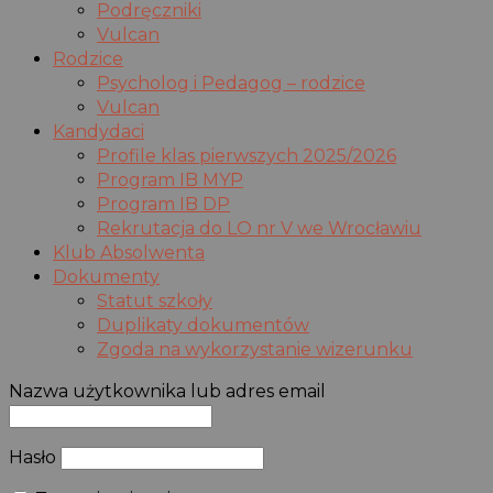
Podręczniki
Vulcan
Rodzice
Psycholog i Pedagog – rodzice
Vulcan
Kandydaci
Profile klas pierwszych 2025/2026
Program IB MYP
Program IB DP
Rekrutacja do LO nr V we Wrocławiu
Klub Absolwenta
Dokumenty
Statut szkoły
Duplikaty dokumentów
Zgoda na wykorzystanie wizerunku
Nazwa użytkownika lub adres email
Hasło