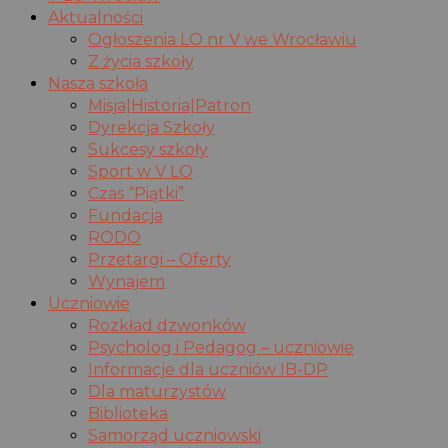
Aktualności
Ogłoszenia LO nr V we Wrocławiu
Z życia szkoły
Nasza szkoła
Misja|Historia|Patron
Dyrekcja Szkoły
Sukcesy szkoły
Sport w V LO
Czas “Piątki”
Fundacja
RODO
Przetargi – Oferty
Wynajem
Uczniowie
Rozkład dzwonków
Psycholog i Pedagog – uczniowie
Informacje dla uczniów IB-DP
Dla maturzystów
Biblioteka
Samorząd uczniowski