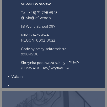
50-550 Wrocław
Tel. (+48) 71 798 69 13
@: vlo@lo5.wroc.pl
IB World School 0971
NIP: 8942561524
REGON: 000210022
Godziny pracy sekretariatu:
9:00-15:00
Skrzynka podawcza szkoły ePUAP:
/LO5WROCLAW/SkrytkaESP
Vulcan