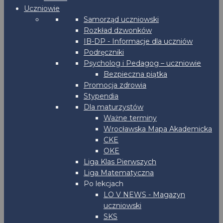
Uczniowie
Samorząd uczniowski
Rozkład dzwonków
IB-DP - Informacje dla uczniów
Podręczniki
Psycholog i Pedagog – uczniowie
Bezpieczna piątka
Promocja zdrowia
Stypendia
Dla maturzystów
Ważne terminy
Wrocławska Mapa Akademicka
CKE
OKE
Liga Klas Pierwszych
Liga Matematyczna
Po lekcjach
LO V NEWS - Magazyn
uczniowski
SKS