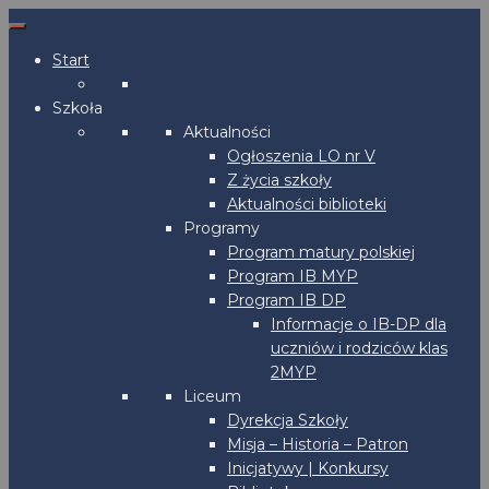
Start
Szkoła
Aktualności
Ogłoszenia LO nr V
Z życia szkoły
Aktualności biblioteki
Programy
Program matury polskiej
Program IB MYP
Program IB DP
Informacje o IB-DP dla
uczniów i rodziców klas
2MYP
Liceum
Dyrekcja Szkoły
Misja – Historia – Patron
Inicjatywy | Konkursy