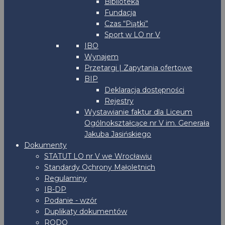
Biblioteka
Fundacja
Czas “Piątki”
Sport w LO nr V
IBO
Wynajem
Przetargi | Zapytania ofertowe
BIP
Deklaracja dostępności
Rejestry
Wystawianie faktur dla Liceum
Ogólnokształcące nr V im. Generała
Jakuba Jasińskiego
Dokumenty
STATUT LO nr V we Wrocławiu
Standardy Ochrony Małoletnich
Regulaminy
IB-DP
Podanie - wzór
Duplikaty dokumentów
RODO