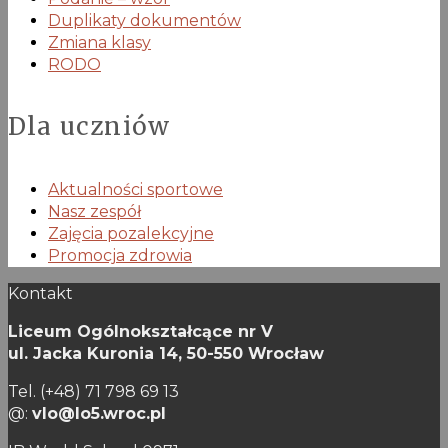
Duplikaty dokumentów
Zmiana klasy
RODO
Dla uczniów
Aktualności sportowe
Nasz zespół
Zajęcia pozalekcyjne
Promocja zdrowia
Kontakt
Liceum Ogólnokształcące nr V
ul. Jacka Kuronia 14,
50-550 Wrocław
Tel. (+48) 71 798 69 13
@:
vlo@lo5.wroc.pl