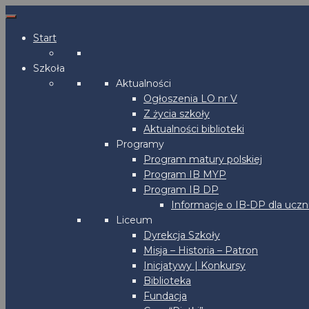
Start
Szkoła
Aktualności
Ogłoszenia LO nr V
Z życia szkoły
Aktualności biblioteki
Programy
Program matury polskiej
Program IB MYP
Program IB DP
Informacje o IB-DP dla uczn
Liceum
Dyrekcja Szkoły
Misja – Historia – Patron
Inicjatywy | Konkursy
Biblioteka
Fundacja