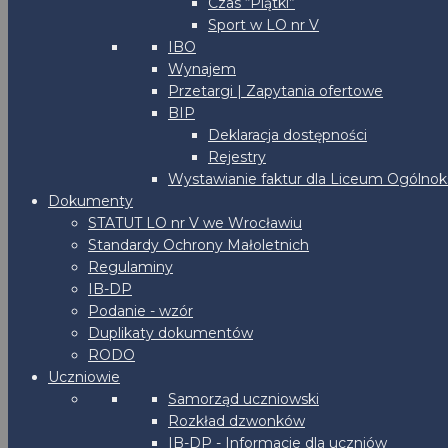
Czas “Piątki”
Sport w LO nr V
IBO
Wynajem
Przetargi | Zapytania ofertowe
BIP
Deklaracja dostępności
Rejestry
Wystawianie faktur dla Liceum Ogólnoks
Dokumenty
STATUT LO nr V we Wrocławiu
Standardy Ochrony Małoletnich
Regulaminy
IB-DP
Podanie - wzór
Duplikaty dokumentów
RODO
Uczniowie
Samorząd uczniowski
Rozkład dzwonków
IB-DP - Informacje dla uczniów