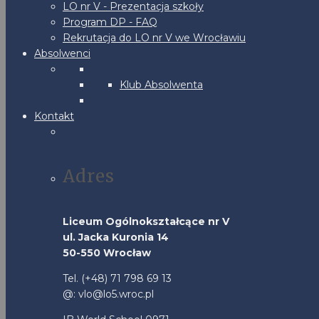
LO nr V - Prezentacja szkoły
Program DP - FAQ
Rekrutacja do LO nr V we Wrocławiu
Absolwenci
Klub Absolwenta
Kontakt
Adres
Liceum Ogólnokształcące nr V
ul. Jacka Kuronia 14
50-550 Wrocław
Tel. (+48) 71 798 69 13
@: vlo@lo5.wroc.pl