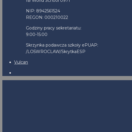
IB World School 0971
NIP: 8942561524
REGON: 000210022
Godziny pracy sekretariatu:
9:00-15:00
Skrzynka podawcza szkoły ePUAP:
/LO5WROCLAW/SkrytkaESP
Vulcan