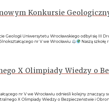
użynowym Konkursie Geologicz
tucie Geologii Uniwersytetu Wrocławskiego odbył się III
gólnokształcącego nr V we Wrocławiu
Naszą szkołę 
lnego X Olimpiady Wiedzy o Be
cącego nr V we Wrocławiu odnieśli kolejny znaczący suk
entralnego X Olimpiady Wiedzy o Bezpieczeństwie i Obro