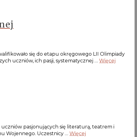
nej
alifikowało się do etapu okręgowego LII Olimpiady
ch uczniów, ich pasji, systematycznej …
Więcej
uczniów pasjonujących się literaturą, teatrem i
anu Wojennego. Uczestnicy …
Więcej