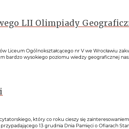
wego LII Olimpiady Geograficz
niów Liceum Ogólnokształcącego nr V we Wrocławiu zakw
m bardzo wysokiego poziomu wiedzy geograficznej naszy
i
ytatorskiego, który co roku cieszy się zainteresowaniem 
 przypadającego 13 grudnia Dnia Pamięci o Ofiarach St