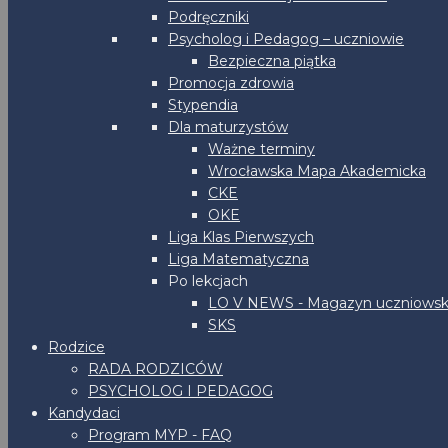
Podręczniki
Psycholog i Pedagog – uczniowie
Bezpieczna piątka
Promocja zdrowia
Stypendia
Dla maturzystów
Ważne terminy
Wrocławska Mapa Akademicka
CKE
OKE
Liga Klas Pierwszych
Liga Matematyczna
Po lekcjach
LO V NEWS - Magazyn uczniowsk
SKS
Rodzice
RADA RODZICÓW
PSYCHOLOG I PEDAGOG
Kandydaci
Program MYP - FAQ