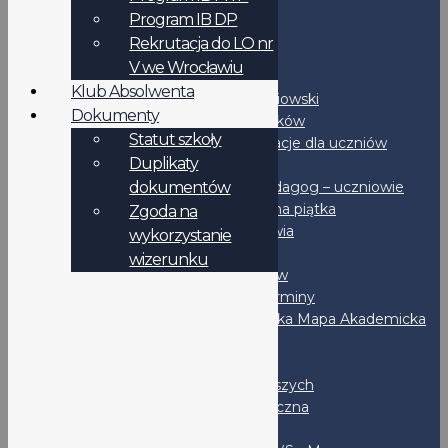
Podanie - wzór
Program IB DP
Duplikaty dokumentów
Rekrutacja do LO nr
RODO
V we Wrocławiu
Uczniowie
Klub Absolwenta
Samorząd uczniowski
Dokumenty
Rozkład dzwonków
Statut szkoły
IB-DP - Informacje dla uczniów
Duplikaty
Podręczniki
dokumentów
Psycholog i Pedagog – uczniowie
Bezpieczna piątka
Zgoda na
Promocja zdrowia
wykorzystanie
Stypendia
wizerunku
Dla maturzystów
Ważne terminy
Wrocławska Mapa Akademicka
CKE
OKE
Liga Klas Pierwszych
Liga Matematyczna
Po lekcjach