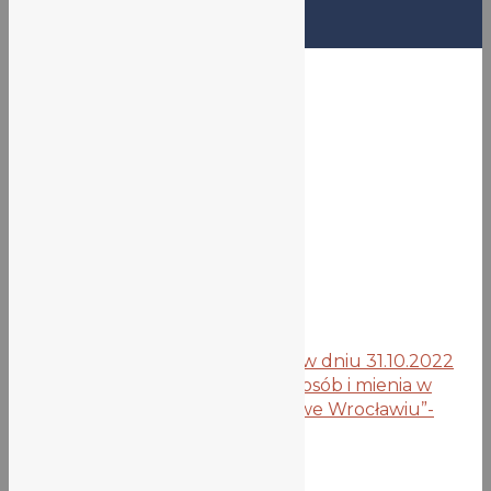
Ogłoszenia VLO
Zebrania i
konsultacje
23.11.2022
15 listopada 2022
zebrania-23.11.22
Pobierz
Znaczniki:
zebrania
Poprzedni wpis
Szkoła zamknięta w dniu 31.10.2022
Następny wpis
„Ochrona fizyczna osób i mienia w
Liceum Ogólnokształcącym nr V we Wrocławiu”-
AKTUALIZACJA 29.11.2022