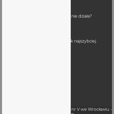
Uwagi
Znalazłaś/eś błąd na stronie? Link nie działa?
Napisz do nas:
stronalo5@lo5.wroclaw.pl
Postaramy się naprawić usterkę jak najszybciej.
Informacje publiczne
Dokumenty szkoły
BIP
Deklaracja dostępności
Rejestry
RODO
KSeF
Wynajem
Przetargi – Oferty
© 2026 Liceum Ogólnokształcące nr V we Wrocławiu -