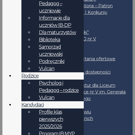
Pedagog –
Misja – Historia – Patron
uczniowie
Inicjatywy | Konkursy
Informacje dla
Biblioteka
uczniów IB-DP
Fundacja
Dla maturzystów
Czas “Piątki”
Sport w LO nr V
Biblioteka
IBO
Samorząd
Wynajem
uczniowski
Przetargi | Zapytania ofertowe
Podręczniki
BIP
Vulcan
Deklaracja dostępności
Rodzice
Rejestry
Psycholog i
Wystawianie faktur dla Liceum
Pedagog – rodzice
Ogólnokształcące nr V im. Generała
Vulcan
Jakuba Jasińskiego
Kandydaci
Dokumenty
STATUT LO nr V we Wrocławiu
Profile klas
Standardy Ochrony Małoletnich
pierwszych
Regulaminy
2025/2026
IB-DP
Program IB MYP