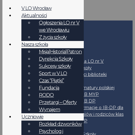
V LO Wrocław
Aktualności
Ogłoszenia LO nr V
we Wrocławiu
Start
Z życia szkoły
Nasza szkoła
Szkoła
Misja|Historia|Patron
Aktualności
Dyrekcja Szkoły
Ogłoszenia LO nr V
Sukcesy szkoły
Z życia szkoły
Sport w V LO
Aktualności biblioteki
Czas “Piątki”
Programy
Fundacja
Program matury polskiej
Program IB MYP
RODO
Program IB DP
Przetargi – Oferty
Informacje o IB-DP dla
Wynajem
uczniów i rodziców klas
Uczniowie
2MYP
Rozkład dzwonków
Liceum
Psycholog i
Dyrekcja Szkoły