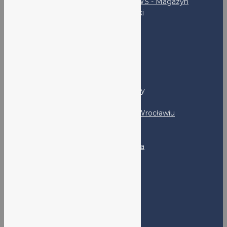
LO V NEWS - Magazyn
uczniowski
SKS
Rodzice
RADA RODZICÓW
PSYCHOLOG I PEDAGOG
Kandydaci
Program MYP - FAQ
LO nr V - Prezentacja szkoły
Program DP - FAQ
Rekrutacja do LO nr V we Wrocławiu
Absolwenci
Klub Absolwenta
Kontakt
Adres