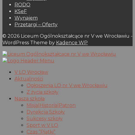
RODO
KSeF
Wynajem
Przetargi – Oferty
© 2026 Liceum Ogólnokształcące nr V we Wrocławiu -
WordPress Theme by
Kadence WP
V LO Wrocław
Aktualności
Ogłoszenia LO nr V we Wrocławiu
Z życia szkoły
Nasza szkoła
Misja|Historia|Patron
Dyrekcja Szkoły
Sukcesy szkoły
Sport w V LO
Czas “Piątki”