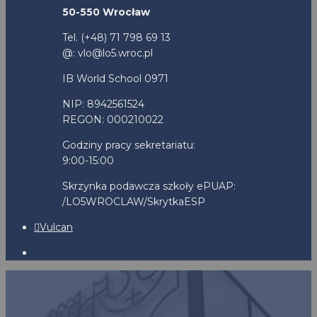
50-550 Wrocław
Tel. (+48) 71 798 69 13
@: vlo@lo5.wroc.pl
IB World School 0971
NIP: 8942561524
REGON: 000210022
Godziny pracy sekretariatu:
9:00-15:00
Skrzynka podawcza szkoły ePUAP:
/LO5WROCLAW/SkrytkaESP
Vulcan