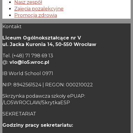
Nasz zespół
Zajęcia pozalekcyjne
Promocja zdrowia
Kontakt
Liceum Ogólnokształcące nr V
ul. Jacka Kuronia 14,
50-550 Wrocław
Tel. (+48) 71 798 69 13
@:
vlo@lo5.wroc.pl
IB World School 0971
NIP: 8942561524 | REGON: 000210022
Skrzynka podawcza szkoły ePUAP:
/LO5WROCLAW/SkrytkaESP
SEKRETARIAT
Godziny pracy sekretariatu: