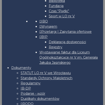
Biblioteka
Fundacja
Czas “Piątki”
Sport w LO nr V
IBO
Wynajem
Przetargi | Zapytania ofertowe
BIP
Deklaracja dostępności
Rejestry
Wystawianie faktur dla Liceum
Ogólnokształcące nr V im. Generała
Jakuba Jasińskiego
Dokumenty
STATUT LO nr V we Wrocławiu
Standardy Ochrony Małoletnich
Regulaminy
IB-DP
Podanie - wzór
Duplikaty dokumentów
RODO