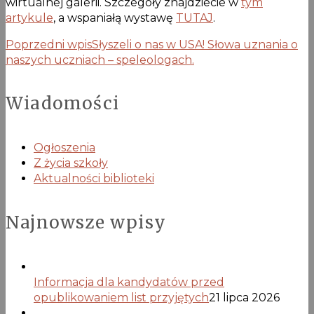
wirtualnej galerii. Szczegóły znajdziecie w
tym
artykule
, a wspaniałą wystawę
TUTAJ
.
Poprzedni wpis
Słyszeli o nas w USA! Słowa uznania o
naszych uczniach – speleologach.
Wiadomości
Ogłoszenia
Z życia szkoły
Aktualności biblioteki
Najnowsze wpisy
Informacja dla kandydatów przed
opublikowaniem list przyjętych
21 lipca 2026