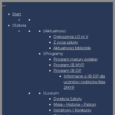
Start
Szkoła
Aktualności
Ogłoszenia LO nr V
Z życia szkoły
Aktualności biblioteki
Programy
Program matury polskiej
Program IB MYP
Program IB DP
Informacje o IB-DP dla
uczniów i rodziców klas
2MYP
Liceum
Dyrekcja Szkoły
Misja – Historia – Patron
Inicjatywy | Konkursy