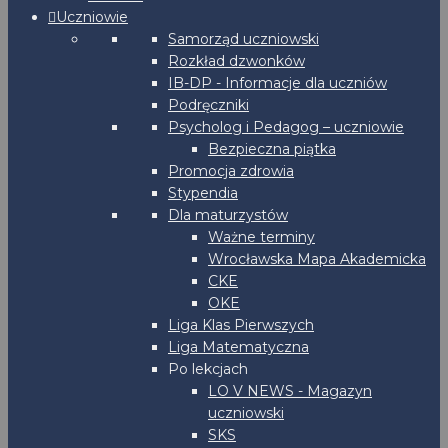
Uczniowie
Samorząd uczniowski
Rozkład dzwonków
IB-DP - Informacje dla uczniów
Podręczniki
Psycholog i Pedagog – uczniowie
Bezpieczna piątka
Promocja zdrowia
Stypendia
Dla maturzystów
Ważne terminy
Wrocławska Mapa Akademicka
CKE
OKE
Liga Klas Pierwszych
Liga Matematyczna
Po lekcjach
LO V NEWS - Magazyn
uczniowski
SKS