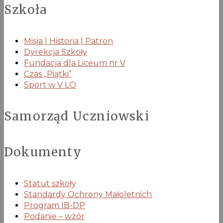
Szkoła
Misja | Historia | Patron
Dyrekcja Szkoły
Fundacja dla Liceum nr V
Czas „Piątki”
Sport w V LO
Samorząd Uczniowski
Dokumenty
Statut szkoły
Standardy Ochrony Małoletnich
Program IB-DP
Podanie – wzór