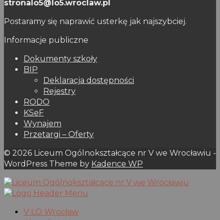
stronalo5@lo5.wroclaw.pl
Postaramy się naprawić usterkę jak najszybciej.
Informacje publiczne
Dokumenty szkoły
BIP
Deklaracja dostępności
Rejestry
RODO
KSeF
Wynajem
Przetargi – Oferty
© 2026 Liceum Ogólnokształcące nr V we Wrocławiu -
WordPress Theme by
Kadence WP
V LO Wrocław