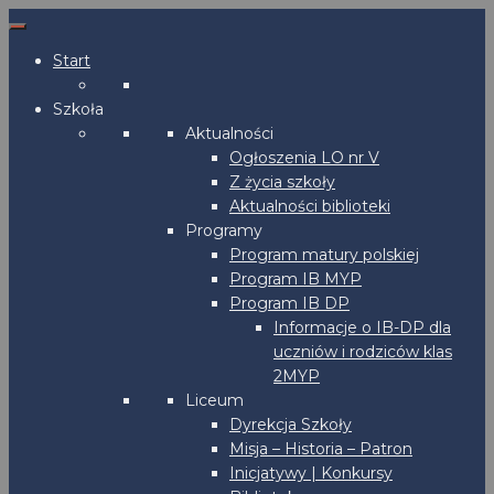
Start
Szkoła
Aktualności
Ogłoszenia LO nr V
Z życia szkoły
Aktualności biblioteki
Programy
Program matury polskiej
Program IB MYP
Program IB DP
Informacje o IB-DP dla
uczniów i rodziców klas
2MYP
Liceum
Dyrekcja Szkoły
Misja – Historia – Patron
Inicjatywy | Konkursy