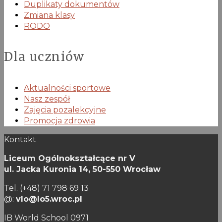
Duplikaty dokumentów
Zmiana klasy
RODO
Dla uczniów
Aktualności sportowe
Nasz zespół
Zajęcia pozalekcyjne
Promocja zdrowia
Kontakt
Liceum Ogólnokształcące nr V
ul. Jacka Kuronia 14,
50-550 Wrocław
Tel. (+48) 71 798 69 13
@:
vlo@lo5.wroc.pl
IB World School 0971