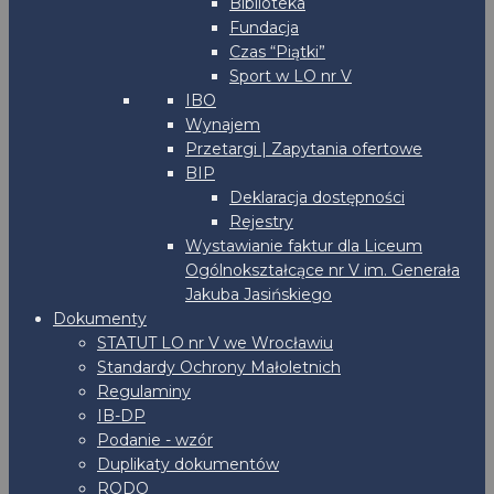
Biblioteka
Fundacja
Czas “Piątki”
Sport w LO nr V
IBO
Wynajem
Przetargi | Zapytania ofertowe
BIP
Deklaracja dostępności
Rejestry
Wystawianie faktur dla Liceum
Ogólnokształcące nr V im. Generała
Jakuba Jasińskiego
Dokumenty
STATUT LO nr V we Wrocławiu
Standardy Ochrony Małoletnich
Regulaminy
IB-DP
Podanie - wzór
Duplikaty dokumentów
RODO