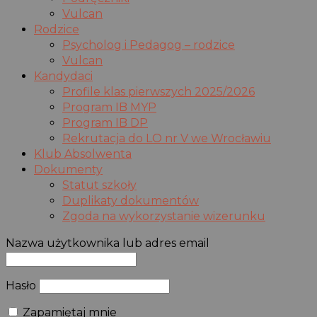
Vulcan
Rodzice
Psycholog i Pedagog – rodzice
Vulcan
Kandydaci
Profile klas pierwszych 2025/2026
Program IB MYP
Program IB DP
Rekrutacja do LO nr V we Wrocławiu
Klub Absolwenta
Dokumenty
Statut szkoły
Duplikaty dokumentów
Zgoda na wykorzystanie wizerunku
Nazwa użytkownika lub adres email
Hasło
Zapamiętaj mnie