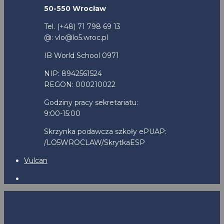
50-550 Wrocław
Tel. (+48) 71 798 69 13
@: vlo@lo5.wroc.pl
IB World School 0971
NIP: 8942561524
REGON: 000210022
Godziny pracy sekretariatu:
9:00-15:00
Skrzynka podawcza szkoły ePUAP:
/LO5WROCLAW/SkrytkaESP
Vulcan