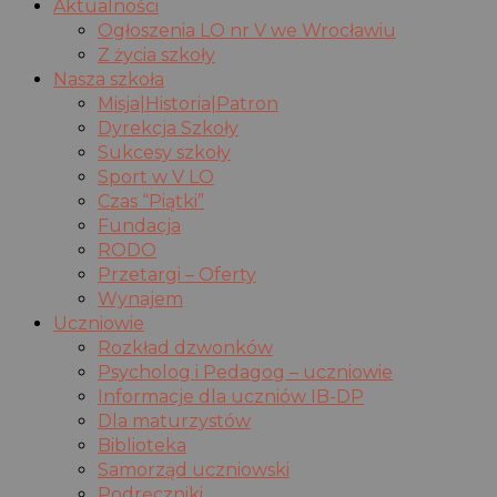
Aktualności
Ogłoszenia LO nr V we Wrocławiu
Z życia szkoły
Nasza szkoła
Misja|Historia|Patron
Dyrekcja Szkoły
Sukcesy szkoły
Sport w V LO
Czas “Piątki”
Fundacja
RODO
Przetargi – Oferty
Wynajem
Uczniowie
Rozkład dzwonków
Psycholog i Pedagog – uczniowie
Informacje dla uczniów IB-DP
Dla maturzystów
Biblioteka
Samorząd uczniowski
Podręczniki