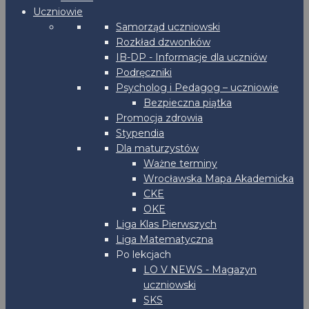
Uczniowie
Samorząd uczniowski
Rozkład dzwonków
IB-DP - Informacje dla uczniów
Podręczniki
Psycholog i Pedagog – uczniowie
Bezpieczna piątka
Promocja zdrowia
Stypendia
Dla maturzystów
Ważne terminy
Wrocławska Mapa Akademicka
CKE
OKE
Liga Klas Pierwszych
Liga Matematyczna
Po lekcjach
LO V NEWS - Magazyn
uczniowski
SKS