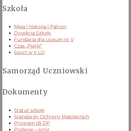
Szkoła
Misja | Historia | Patron
Dyrekcja Szkoły
Fundacja dla Liceum nr V
Czas „Piątki”
Sport w V LO
Samorząd Uczniowski
Dokumenty
Statut szkoły
Standardy Ochrony Małoletnich
Program IB-DP
Podanie – wzór