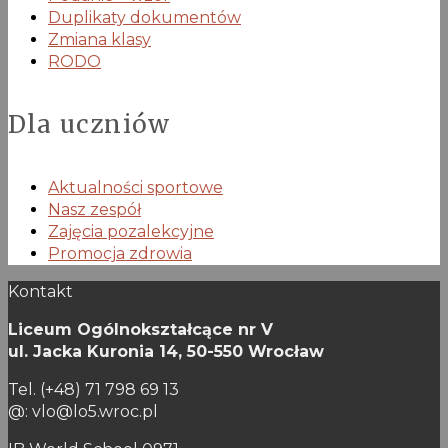
Duplikaty dokumentów
Zmiana klasy
RODO
Dla uczniów
Aktualności sportowe
Nasz zespół
Zajęcia pozalekcyjne
Promocja zdrowia
Kontakt
Liceum Ogólnokształcące nr V
ul. Jacka Kuronia 14,
50-550 Wrocław
Tel. (+48) 71 798 69 13
@: vlo@lo5.wroc.pl