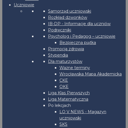
Uczniowie
Samorząd uczniowski
Rozkład dzwonków
IB-DP - Informacje dla uczniów
Podręczniki
Psycholog i Pedagog – uczniowie
Bezpieczna piątka
Promocja zdrowia
Stypendia
Dla maturzystów
Ważne terminy
Wrocławska Mapa Akademicka
CKE
OKE
Liga Klas Pierwszych
Liga Matematyczna
Po lekcjach
LO V NEWS - Magazyn
uczniowski
SKS