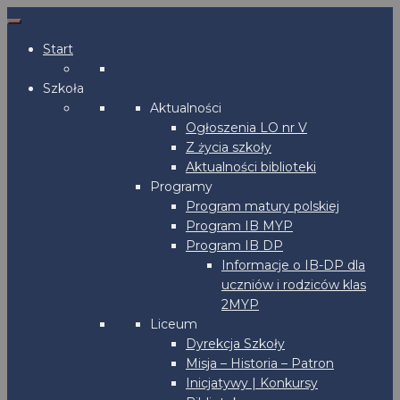
Start
Szkoła
Aktualności
Ogłoszenia LO nr V
Z życia szkoły
Aktualności biblioteki
Programy
Program matury polskiej
Program IB MYP
Program IB DP
Informacje o IB-DP dla
uczniów i rodziców klas
2MYP
Liceum
Dyrekcja Szkoły
Misja – Historia – Patron
Inicjatywy | Konkursy