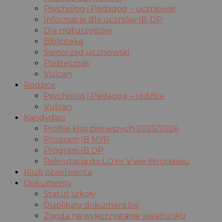
Psycholog i Pedagog – uczniowie
Informacje dla uczniów IB-DP
Dla maturzystów
Biblioteka
Samorząd uczniowski
Podręczniki
Vulcan
Rodzice
Psycholog i Pedagog – rodzice
Vulcan
Kandydaci
Profile klas pierwszych 2025/2026
Program IB MYP
Program IB DP
Rekrutacja do LO nr V we Wrocławiu
Klub Absolwenta
Dokumenty
Statut szkoły
Duplikaty dokumentów
Zgoda na wykorzystanie wizerunku