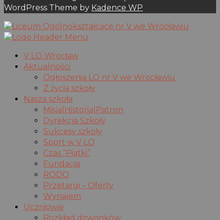
WordPress Theme by
Kadence WP
V LO Wrocław
Aktualności
Ogłoszenia LO nr V we Wrocławiu
Z życia szkoły
Nasza szkoła
Misja|Historia|Patron
Dyrekcja Szkoły
Sukcesy szkoły
Sport w V LO
Czas “Piątki”
Fundacja
RODO
Przetargi – Oferty
Wynajem
Uczniowie
Rozkład dzwonków