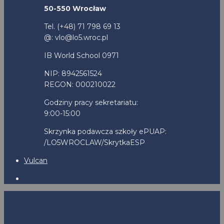
50-550 Wrocław
Tel. (+48) 71 798 69 13
@: vlo@lo5.wroc.pl
IB World School 0971
NIP: 8942561524
REGON: 000210022
Godziny pracy sekretariatu:
9:00-15:00
Skrzynka podawcza szkoły ePUAP:
/LO5WROCLAW/SkrytkaESP
Vulcan