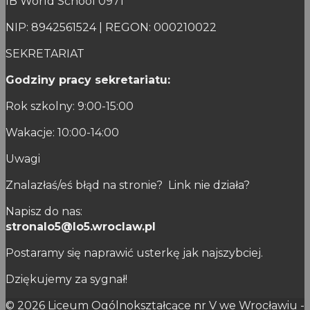
IB World School 0971
NIP: 8942561524 | REGON: 000210022
SEKRETARIAT
Godziny pracy sekretariatu:
Rok szkolny: 9:00-15:00
Wakacje: 10:00-14:00
Uwagi
Znalazłaś/eś błąd na stronie? Link nie działa?
Napisz do nas:
stronalo5@lo5.wroclaw.pl
Postaramy się naprawić usterkę jak najszybciej.
Dziękujemy za sygnał!
© 2026 Liceum Ogólnokształcące nr V we Wrocławiu -