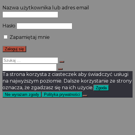
Nazwa użytkownika lub adres email
Hasło
Zapamiętaj mnie
Szukaj
dla:
Szukaj
dla:
Ta strona korzysta z ciasteczek aby świadczyć usługi
na najwyższym poziomie. Dalsze korzystanie ze strony
oznacza, że zgadzasz się na ich użycie.
Zgoda
Nie wyrażam zgody
Polityka prywatności