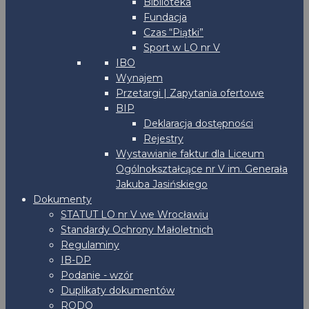
Biblioteka
Fundacja
Czas “Piątki”
Sport w LO nr V
IBO
Wynajem
Przetargi | Zapytania ofertowe
BIP
Deklaracja dostępności
Rejestry
Wystawianie faktur dla Liceum
Ogólnokształcące nr V im. Generała
Jakuba Jasińskiego
Dokumenty
STATUT LO nr V we Wrocławiu
Standardy Ochrony Małoletnich
Regulaminy
IB-DP
Podanie - wzór
Duplikaty dokumentów
RODO