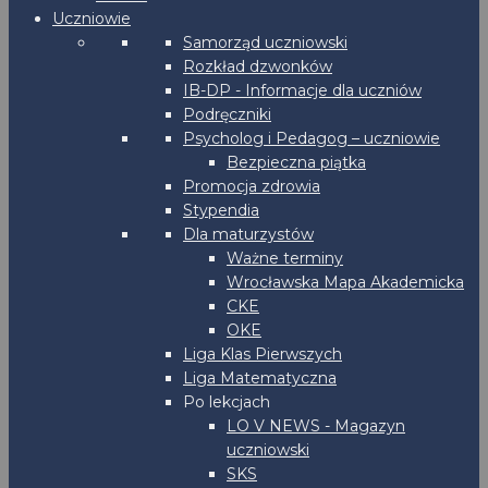
Uczniowie
Samorząd uczniowski
Rozkład dzwonków
IB-DP - Informacje dla uczniów
Podręczniki
Psycholog i Pedagog – uczniowie
Bezpieczna piątka
Promocja zdrowia
Stypendia
Dla maturzystów
Ważne terminy
Wrocławska Mapa Akademicka
CKE
OKE
Liga Klas Pierwszych
Liga Matematyczna
Po lekcjach
LO V NEWS - Magazyn
uczniowski
SKS