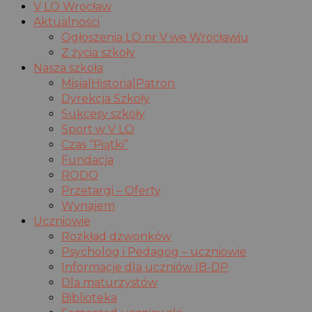
V LO Wrocław
Aktualności
Ogłoszenia LO nr V we Wrocławiu
Z życia szkoły
Nasza szkoła
Misja|Historia|Patron
Dyrekcja Szkoły
Sukcesy szkoły
Sport w V LO
Czas “Piątki”
Fundacja
RODO
Przetargi – Oferty
Wynajem
Uczniowie
Rozkład dzwonków
Psycholog i Pedagog – uczniowie
Informacje dla uczniów IB-DP
Dla maturzystów
Biblioteka