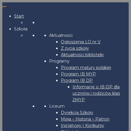
Start
Szkoła
Aktualności
Ogłoszenia LO nr V
Z życia szkoły
Aktualności biblioteki
Programy
Program matury polskiej
Program IB MYP
Program IB DP
Informacje o IB-DP dla
uczniów i rodziców klas
2MYP
Liceum
Dyrekcja Szkoły
Misja – Historia – Patron
Inicjatywy | Konkursy