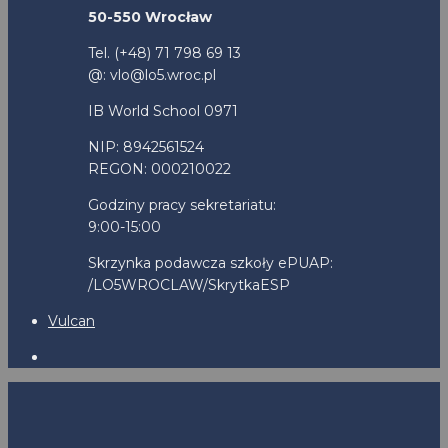
50-550 Wrocław
Tel. (+48) 71 798 69 13
@: vlo@lo5.wroc.pl
IB World School 0971
NIP: 8942561524
REGON: 000210022
Godziny pracy sekretariatu:
9:00-15:00
Skrzynka podawcza szkoły ePUAP:
/LO5WROCLAW/SkrytkaESP
Vulcan