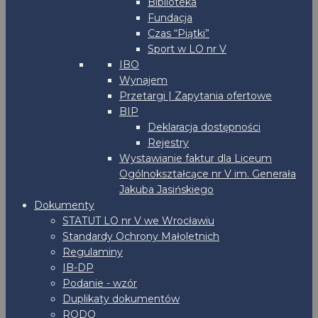
Biblioteka
Fundacja
Czas “Piątki”
Sport w LO nr V
IBO
Wynajem
Przetargi | Zapytania ofertowe
BIP
Deklaracja dostępności
Rejestry
Wystawianie faktur dla Liceum
Ogólnokształcące nr V im. Generała
Jakuba Jasińskiego
Dokumenty
STATUT LO nr V we Wrocławiu
Standardy Ochrony Małoletnich
Regulaminy
IB-DP
Podanie - wzór
Duplikaty dokumentów
RODO