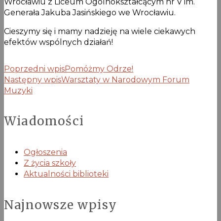
Wrocławiu z Liceum Ogólnokształcącym nr V im.
Generała Jakuba Jasińskiego we Wrocławiu.
Cieszymy się i mamy nadzieję na wiele ciekawych
efektów wspólnych działań!
Poprzedni wpis
Pomóżmy Odrze!
Następny wpis
Warsztaty w Narodowym Forum
Muzyki
Wiadomości
Ogłoszenia
Z życia szkoły
Aktualności biblioteki
Najnowsze wpisy