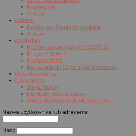
Samorząd uczniowski
Podręczniki
Vulcan
Rodzice
Psycholog i Pedagog – rodzice
Vulcan
Kandydaci
Profile klas pierwszych 2025/2026
Program IB MYP
Program IB DP
Rekrutacja do LO nr V we Wrocławiu
Klub Absolwenta
Dokumenty
Statut szkoły
Duplikaty dokumentów
Zgoda na wykorzystanie wizerunku
Nazwa użytkownika lub adres email
Hasło