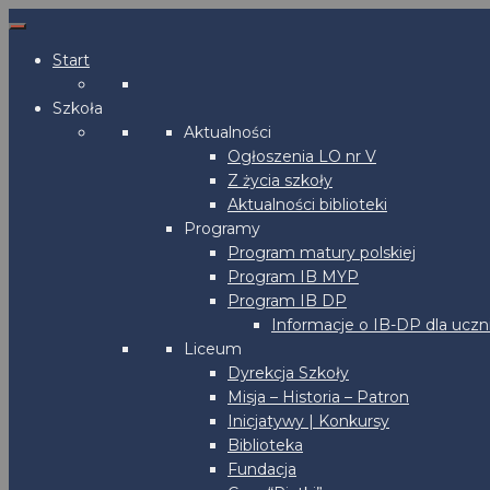
Start
Szkoła
Aktualności
Ogłoszenia LO nr V
Z życia szkoły
Aktualności biblioteki
Programy
Program matury polskiej
Program IB MYP
Program IB DP
Informacje o IB-DP dla uczn
Liceum
Dyrekcja Szkoły
Misja – Historia – Patron
Inicjatywy | Konkursy
Biblioteka
Fundacja