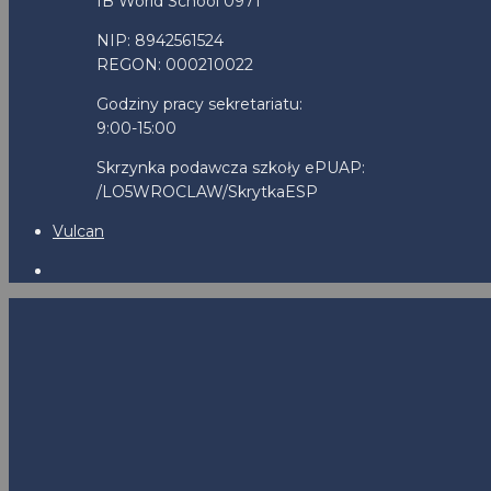
IB World School 0971
NIP: 8942561524
REGON: 000210022
Godziny pracy sekretariatu:
9:00-15:00
Skrzynka podawcza szkoły ePUAP:
/LO5WROCLAW/SkrytkaESP
Vulcan