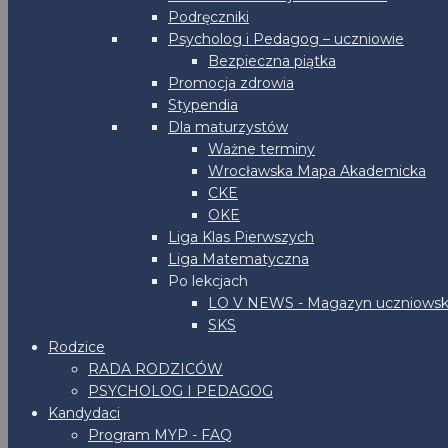
Podręczniki
Psycholog i Pedagog – uczniowie
Bezpieczna piątka
Promocja zdrowia
Stypendia
Dla maturzystów
Ważne terminy
Wrocławska Mapa Akademicka
CKE
OKE
Liga Klas Pierwszych
Liga Matematyczna
Po lekcjach
LO V NEWS - Magazyn uczniowsk
SKS
Rodzice
RADA RODZICÓW
PSYCHOLOG I PEDAGOG
Kandydaci
Program MYP - FAQ