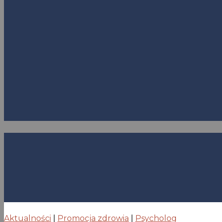
Aktualności
|
Promocja zdrowia
|
Psycholog