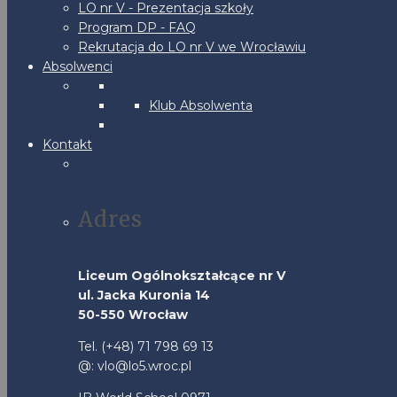
LO nr V - Prezentacja szkoły
Program DP - FAQ
Rekrutacja do LO nr V we Wrocławiu
Absolwenci
Klub Absolwenta
Kontakt
Adres
Liceum Ogólnokształcące nr V
ul. Jacka Kuronia 14
50-550 Wrocław
Tel. (+48) 71 798 69 13
@: vlo@lo5.wroc.pl