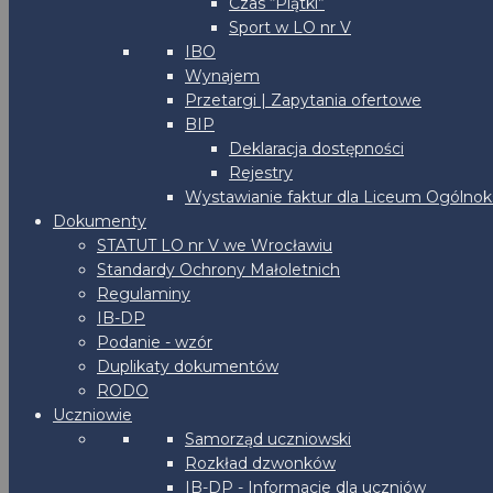
Czas “Piątki”
Sport w LO nr V
IBO
Wynajem
Przetargi | Zapytania ofertowe
BIP
Deklaracja dostępności
Rejestry
Wystawianie faktur dla Liceum Ogólnoks
Dokumenty
STATUT LO nr V we Wrocławiu
Standardy Ochrony Małoletnich
Regulaminy
IB-DP
Podanie - wzór
Duplikaty dokumentów
RODO
Uczniowie
Samorząd uczniowski
Rozkład dzwonków
IB-DP - Informacje dla uczniów