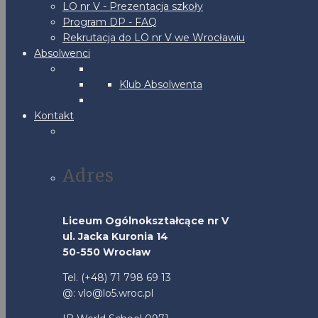
LO nr V - Prezentacja szkoły
Program DP - FAQ
Rekrutacja do LO nr V we Wrocławiu
Absolwenci
Klub Absolwenta
Kontakt
Adres
Liceum Ogólnokształcące nr V
ul. Jacka Kuronia 14
50-550 Wrocław
Tel. (+48) 71 798 69 13
@: vlo@lo5.wroc.pl