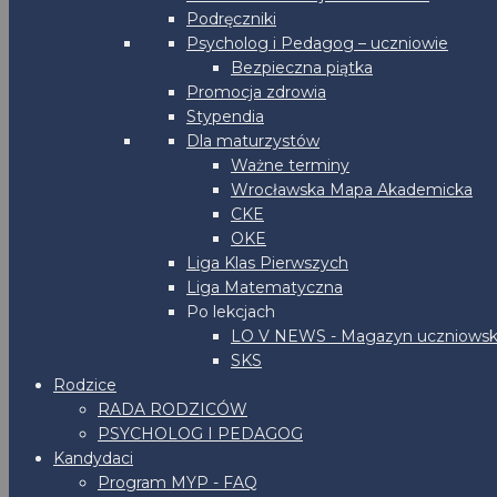
Podręczniki
Psycholog i Pedagog – uczniowie
Bezpieczna piątka
Promocja zdrowia
Stypendia
Dla maturzystów
Ważne terminy
Wrocławska Mapa Akademicka
CKE
OKE
Liga Klas Pierwszych
Liga Matematyczna
Po lekcjach
LO V NEWS - Magazyn uczniowsk
SKS
Rodzice
RADA RODZICÓW
PSYCHOLOG I PEDAGOG
Kandydaci
Program MYP - FAQ