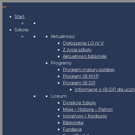
Start
Szkoła
Aktualności
Ogłoszenia LO nr V
Z życia szkoły
Aktualności biblioteki
Programy
Program matury polskiej
Program IB MYP
Program IB DP
Informacje o IB-DP dla uczn
Liceum
Dyrekcja Szkoły
Misja – Historia – Patron
Inicjatywy | Konkursy
Biblioteka
Fundacja