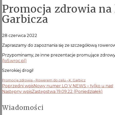
Promocja zdrowia na 
Garbicza
28 czerwca 2022
Zapraszamy do zapoznania się ze szczegółową rowerow
Przypominamy, że inne prezentacje promujące zdrowy t
(lo5.wroc.pl)
Szerokiej drogi!
Promocja zdrowia – Rowerem do celu – K. Garbicz
Poprzedni wpis
Nowy numer LO V NEWS – tylko u nas!
Następny wpis
Zastępstwa 19.09.22 (Poniedziałek)
Wiadomości