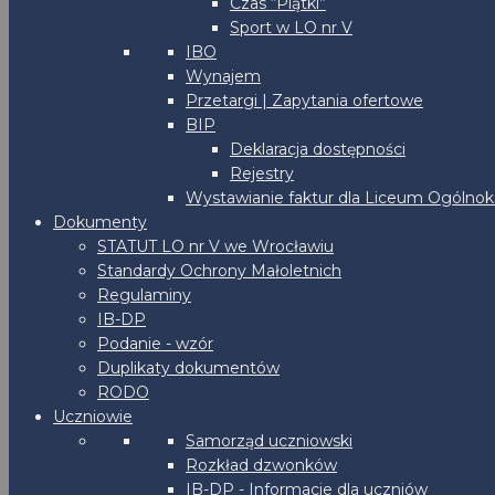
Czas “Piątki”
Sport w LO nr V
IBO
Wynajem
Przetargi | Zapytania ofertowe
BIP
Deklaracja dostępności
Rejestry
Wystawianie faktur dla Liceum Ogólnoks
Dokumenty
STATUT LO nr V we Wrocławiu
Standardy Ochrony Małoletnich
Regulaminy
IB-DP
Podanie - wzór
Duplikaty dokumentów
RODO
Uczniowie
Samorząd uczniowski
Rozkład dzwonków
IB-DP - Informacje dla uczniów