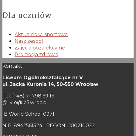
Dla uczniów
Aktualności sportowe
Nasz zespół
Zajęcia pozalekcyjne
Promocja zdrowia
Kontakt
Liceum Ogólnokształcące nr V
ul. Jacka Kuronia 14,
50-550 Wrocław
Tel. (+48) 71 798 69 13
@: vlo@lo5.wroc.pl
IB World School 0971
NIP: 8942561524 | REGON: 000210022