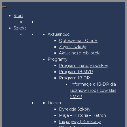
Start
Szkoła
Aktualności
Ogłoszenia LO nr V
Z życia szkoły
Aktualności biblioteki
Programy
Program matury polskiej
Program IB MYP
Program IB DP
Informacje o IB-DP dla
uczniów i rodziców klas
2MYP
Liceum
Dyrekcja Szkoły
Misja – Historia – Patron
Inicjatywy | Konkursy