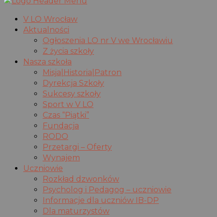
V LO Wrocław
Aktualności
Ogłoszenia LO nr V we Wrocławiu
Z życia szkoły
Nasza szkoła
Misja|Historia|Patron
Dyrekcja Szkoły
Sukcesy szkoły
Sport w V LO
Czas “Piątki”
Fundacja
RODO
Przetargi – Oferty
Wynajem
Uczniowie
Rozkład dzwonków
Psycholog i Pedagog – uczniowie
Informacje dla uczniów IB-DP
Dla maturzystów