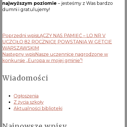
najwyższym poziomie
– jesteśmy z Was bardzo
dumni i gratulujemy!
Poprzedni wpis
ŁĄCZY NAS PAMIĘĆ – LO NR V
UCZCIŁO 82 ROCZNICĘ POWSTANIA W GETCIE
WARSZAWSKIM
Następny wpis
Nasze uczennice nagrodzone w
konkursie „Europa w mojej gminie”!
Wiadomości
Ogłoszenia
Z życia szkoły
Aktualności biblioteki
Najnowsze wpisy