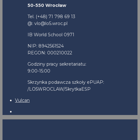
50-550 Wrocław
Tel. (+48) 71 798 69 13
@: vlo@lo5.wroc.pl
IB World School 0971
NIP: 8942561524
REGON: 000210022
Godziny pracy sekretariatu:
9:00-15:00
Skrzynka podawcza szkoły ePUAP:
/LO5WROCLAW/SkrytkaESP
Vulcan