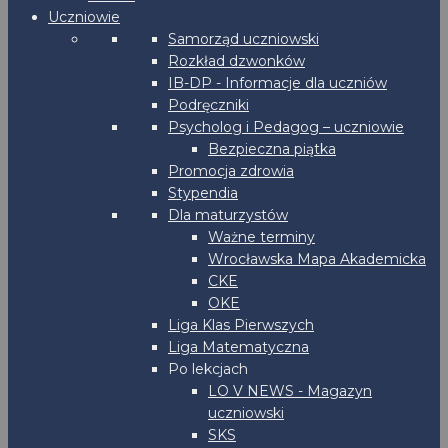
Uczniowie
Samorząd uczniowski
Rozkład dzwonków
IB-DP - Informacje dla uczniów
Podręczniki
Psycholog i Pedagog – uczniowie
Bezpieczna piątka
Promocja zdrowia
Stypendia
Dla maturzystów
Ważne terminy
Wrocławska Mapa Akademicka
CKE
OKE
Liga Klas Pierwszych
Liga Matematyczna
Po lekcjach
LO V NEWS - Magazyn
uczniowski
SKS