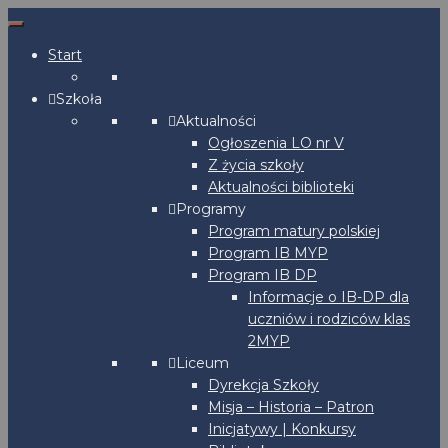
Start
Szkoła
Aktualności
Ogłoszenia LO nr V
Z życia szkoły
Aktualności biblioteki
Programy
Program matury polskiej
Program IB MYP
Program IB DP
Informacje o IB-DP dla
uczniów i rodziców klas
2MYP
Liceum
Dyrekcja Szkoły
Misja – Historia – Patron
Inicjatywy | Konkursy