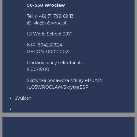
50-550 Wrocław
Tel. (+48) 71 798 69 13
@: vlo@lo5.wroc.pl
IB World School 0971
NIP: 8942561524
REGON: 000210022
Godziny pracy sekretariatu:
9:00-15:00
Skrzynka podawcza szkoły ePUAP:
/LO5WROCLAW/SkrytkaESP
Vulcan