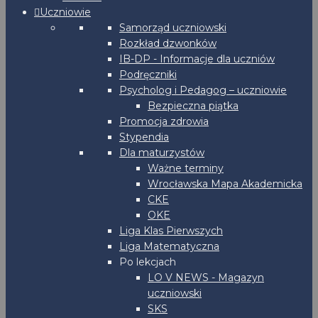
Uczniowie
Samorząd uczniowski
Rozkład dzwonków
IB-DP - Informacje dla uczniów
Podręczniki
Psycholog i Pedagog – uczniowie
Bezpieczna piątka
Promocja zdrowia
Stypendia
Dla maturzystów
Ważne terminy
Wrocławska Mapa Akademicka
CKE
OKE
Liga Klas Pierwszych
Liga Matematyczna
Po lekcjach
LO V NEWS - Magazyn
uczniowski
SKS