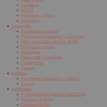
Fundacja
RODO
Przetargi – Oferty
Wynajem
Uczniowie
Rozkład dzwonków
Psycholog i Pedagog – uczniowie
Informacje dla uczniów IB-DP
Dla maturzystów
Biblioteka
Samorząd uczniowski
Podręczniki
Vulcan
Rodzice
Psycholog i Pedagog – rodzice
Vulcan
Kandydaci
Profile klas pierwszych 2025/2026
Program IB MYP
Program IB DP