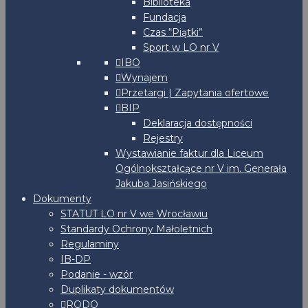
Biblioteka
Fundacja
Czas “Piątki”
Sport w LO nr V
IBO
Wynajem
Przetargi | Zapytania ofertowe
BIP
Deklaracja dostępności
Rejestry
Wystawianie faktur dla Liceum
Ogólnokształcące nr V im. Generała
Jakuba Jasińskiego
Dokumenty
STATUT LO nr V we Wrocławiu
Standardy Ochrony Małoletnich
Regulaminy
IB-DP
Podanie - wzór
Duplikaty dokumentów
RODO