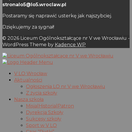
stronalo5@lo5.wroclaw.pl
Postaramy się naprawić usterkę jak najszybciej.
Dziękujemy za sygnał!
© 2026 Liceum Ogólnokształcące nr V we Wrocławiu -
WordPress Theme by
Kadence WP
V LO Wrocław
Aktualności
Ogłoszenia LO nr V we Wrocławiu
Z życia szkoły
Nasza szkoła
Misja|Historia|Patron
Dyrekcja Szkoły
Sukcesy szkoły
Sport w V LO
Czas “Piątki”