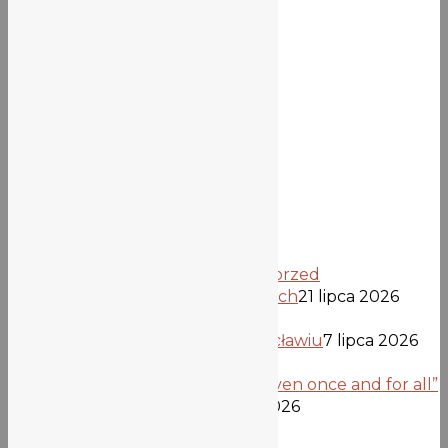
Wiadomości
Ogłoszenia
Z życia szkoły
Aktualności biblioteki
Najnowsze wpisy
Informacja dla kandydatów przed
opublikowaniem list przyjętych
21 lipca 2026
Uczniowie z Verden we Wrocławiu
7 lipca 2026
Projekt „Democracy is not given once and for all”
dobiega końca
26 czerwca 2026