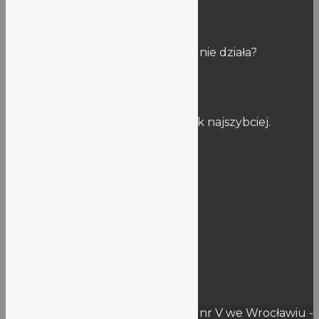
Uwagi
Znalazłaś/eś błąd na stronie? Link nie działa?
Napisz do nas:
stronalo5@lo5.wroclaw.pl
Postaramy się naprawić usterkę jak najszybciej.
Informacje publiczne
Dokumenty szkoły
BIP
Deklaracja dostępności
Rejestry
RODO
KSeF
Wynajem
Przetargi – Oferty
© 2026 Liceum Ogólnokształcące nr V we Wrocławiu -