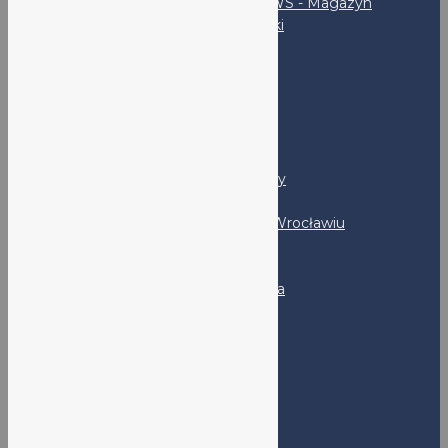
LO V NEWS - Magazyn
uczniowski
SKS
Rodzice
RADA RODZICÓW
PSYCHOLOG I PEDAGOG
Kandydaci
Program MYP - FAQ
LO nr V - Prezentacja szkoły
Program DP - FAQ
Rekrutacja do LO nr V we Wrocławiu
Absolwenci
Klub Absolwenta
Kontakt
Adres