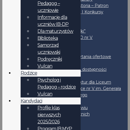
Pedagog –
Misja – Historia – Patron
uczniowie
Inicjatywy | Konkursy
Informacje dla
Biblioteka
uczniów IB-DP
Fundacja
Dla maturzystów
Czas “Piątki”
Sport w LO nr V
Biblioteka
IBO
Samorząd
Wynajem
uczniowski
Przetargi | Zapytania ofertowe
Podręczniki
BIP
Vulcan
Deklaracja dostępności
Rodzice
Rejestry
Psycholog i
Wystawianie faktur dla Liceum
Pedagog – rodzice
Ogólnokształcące nr V im. Generała
Vulcan
Jakuba Jasińskiego
Kandydaci
Dokumenty
STATUT LO nr V we Wrocławiu
Profile klas
Standardy Ochrony Małoletnich
pierwszych
Regulaminy
2025/2026
IB-DP
Program IB MYP