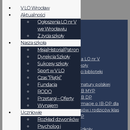
V LO Wrocław
Aktualności
Ogłoszenia LO nr V
we Wrocławiu
Start
Z życia szkoły
Nasza szkoła
Szkoła
Misja|Historia|Patron
Aktualności
Dyrekcja Szkoły
Ogłoszenia LO nr V
Sukcesy szkoły
Z życia szkoły
Sport w V LO
Aktualności biblioteki
Czas “Piątki”
Programy
Fundacja
Program matury polskiej
Program IB MYP
RODO
Program IB DP
Przetargi – Oferty
Informacje o IB-DP dla
Wynajem
uczniów i rodziców klas
Uczniowie
2MYP
Rozkład dzwonków
Liceum
Psycholog i
Dyrekcja Szkoły