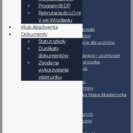
Podanie - wzór
Program IB DP
Duplikaty dokumentów
Rekrutacja do LO nr
RODO
V we Wrocławiu
Uczniowie
Klub Absolwenta
Samorząd uczniowski
Dokumenty
Rozkład dzwonków
Statut szkoły
IB-DP - Informacje dla uczniów
Duplikaty
Podręczniki
dokumentów
Psycholog i Pedagog – uczniowie
Bezpieczna piątka
Zgoda na
Promocja zdrowia
wykorzystanie
Stypendia
wizerunku
Dla maturzystów
Ważne terminy
Wrocławska Mapa Akademicka
CKE
OKE
Liga Klas Pierwszych
Liga Matematyczna
Po lekcjach