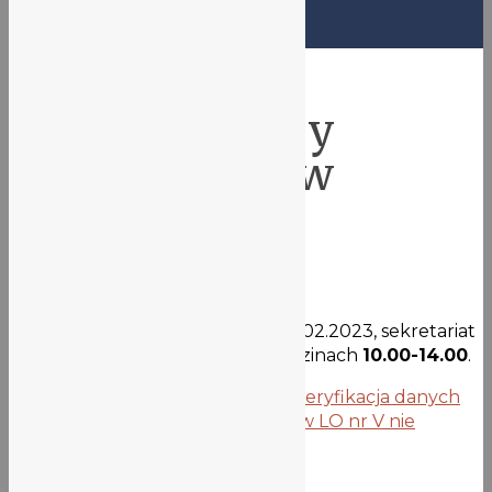
Ogłoszenia VLO
Godziny pracy
sekretariatu w
okresie ferii
13 lutego 2023
W okresie ferii zimowych, tj. 13-24.02.2023, sekretariat
uczniowski będzie otwarty w godzinach
10.00-14.00
.
Poprzedni wpis
MATURA 2023 – weryfikacja danych
Następny wpis
Dni Otwarte 2023 w LO nr V nie
odbędą się