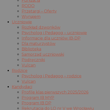
Fundacja
RODO
Przetargi – Oferty
Wynajem
Uczniowie
Rozkład dzwonków
Psycholog i Pedagog – uczniowie
Informacje dla uczniów IB-DP
Dla maturzystów
Biblioteka
Samorząd uczniowski
Podręczniki
Vulcan
Rodzice
Psycholog i Pedagog – rodzice
Vulcan
Kandydaci
Profile klas pierwszych 2025/2026
Program IB MYP
Program IB DP
Rekrutacja do LO nr V we Wrocławiu