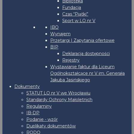
Biblioteka
Fundacja
Czas “Piątki”
Sport w LO nr V
IBO
Wynajem
Przetargi | Zapytania ofertowe
BIP
Deklaracja dostępności
Rejestry
Wystawianie faktur dla Liceum
Ogólnokształcące nr V im. Generała
Jakuba Jasińskiego
Dokumenty
STATUT LO nr V we Wrocławiu
Standardy Ochrony Małoletnich
Regulaminy
IB-DP
Podanie - wzór
Duplikaty dokumentów
RODO