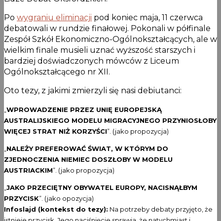
Po
wygraniu eliminacji
pod koniec maja, 11 czerwca
debatowali w rundzie finałowej. Pokonali w półfinale
Zespół Szkół Ekonomiczno-Ogólnokształcących, ale w
wielkim finale musieli uznać wyższość starszych i
bardziej doświadczonych mówców z Liceum
Ogólnokształcącego nr XII.
Oto tezy, z jakimi zmierzyli się nasi debiutanci:
„
WPROWADZENIE PRZEZ UNIĘ EUROPEJSKĄ
AUSTRALIJSKIEGO MODELU MIGRACYJNEGO PRZYNIOSŁOBY
WIĘCEJ STRAT NIŻ KORZYŚCI
”. (jako propozycja)
„
NALEŻY PREFEROWAĆ ŚWIAT, W KTÓRYM DO
ZJEDNOCZENIA NIEMIEC DOSZŁOBY W MODELU
AUSTRIACKIM
”. (jako propozycja)
„
JAKO PRZECIĘTNY OBYWATEL EUROPY, NACISNĄŁBYM
PRZYCISK
”. (jako opozycja)
Infoslajd (kontekst do tezy):
Na potrzeby debaty przyjęto, że
istnieje przycisk. Jego naciśnięcie sprawia, że natychmiast i