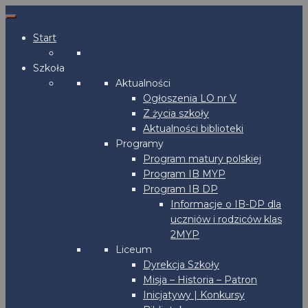
Start
Szkoła
Aktualności
Ogłoszenia LO nr V
Z życia szkoły
Aktualności biblioteki
Programy
Program matury polskiej
Program IB MYP
Program IB DP
Informacje o IB-DP dla
uczniów i rodziców klas
2MYP
Liceum
Dyrekcja Szkoły
Misja – Historia – Patron
Inicjatywy | Konkursy