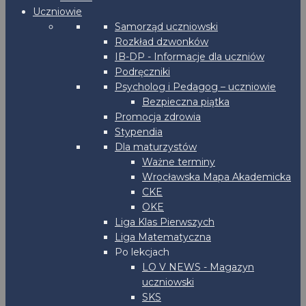
Uczniowie
Samorząd uczniowski
Rozkład dzwonków
IB-DP - Informacje dla uczniów
Podręczniki
Psycholog i Pedagog – uczniowie
Bezpieczna piątka
Promocja zdrowia
Stypendia
Dla maturzystów
Ważne terminy
Wrocławska Mapa Akademicka
CKE
OKE
Liga Klas Pierwszych
Liga Matematyczna
Po lekcjach
LO V NEWS - Magazyn
uczniowski
SKS