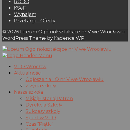
RODO
KSeF
Wynajem
Przetargi – Oferty
© 2026 Liceum Ogólnokształcące nr V we Wrocławiu -
WordPress Theme by
Kadence WP
V LO Wrocław
Aktualności
Ogłoszenia LO nr V we Wrocławiu
Z życia szkoły
Nasza szkoła
Misja|Historia|Patron
Dyrekcja Szkoły
Sukcesy szkoły
Sport w V LO
Czas “Piątki”