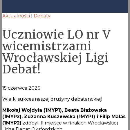
Aktualności
|
Debaty
Uczniowie LO nr V
wicemistrzami
Wrocławskiej Ligi
Debat!
15 czerwca 2026
Wielki sukces naszej drużyny debatanckiej!
Mikołaj Wojdyła (1MYP1), Beata Błażowska
(1MYP2), Zuzanna Kuszewska (1MYP1) i Filip Małas
(1MYP2)
zdobyli II miejsce w finałach Wrocławskiej
Lidze Debat Oksfordzkich.