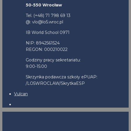
50-550 Wrocław
Tel. (+48) 71 798 69 13
@: vlo@lo5.wroc.pl
IB World School 0971
NIP: 8942561524
REGON: 000210022
Godziny pracy sekretariatu:
9:00-15:00
Skrzynka podawcza szkoły ePUAP:
/LO5WROCLAW/SkrytkaESP
Vulcan