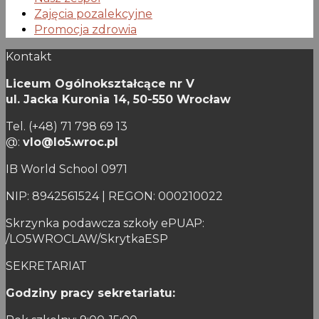
Zajęcia pozalekcyjne
Promocja zdrowia
Kontakt
Liceum Ogólnokształcące nr V
ul. Jacka Kuronia 14,
50-550 Wrocław
Tel. (+48) 71 798 69 13
@:
vlo@lo5.wroc.pl
IB World School 0971
NIP: 8942561524 | REGON: 000210022
Skrzynka podawcza szkoły ePUAP:
/LO5WROCLAW/SkrytkaESP
SEKRETARIAT
Godziny pracy sekretariatu: