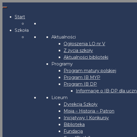
Start
Szkoła
Aktualności
Ogłoszenia LO nr V
Z życia szkoły
Aktualności biblioteki
Programy
Program matury polskiej
Program IB MYP
Program IB DP
Informacje o IB-DP dla uczn
Liceum
Dyrekcja Szkoły
Misja – Historia – Patron
Inicjatywy | Konkursy
Biblioteka
Fundacja