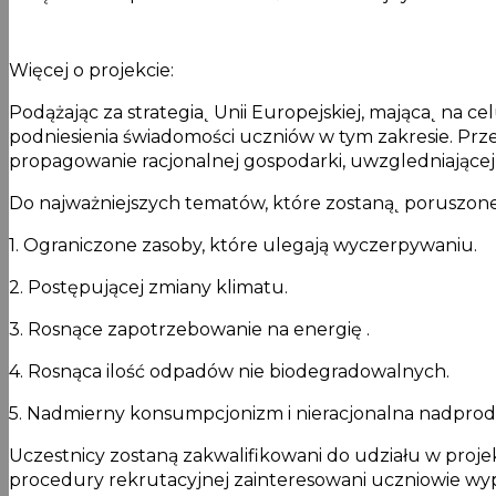
Więcej o projekcie:
Podążając za strategia˛ Unii Europejskiej, mająca˛ na 
podniesienia świadomości uczniów w tym zakresie. Prz
propagowanie racjonalnej gospodarki, uwzgledniające
Do najważniejszych tematów, które zostaną˛ poruszone 
1. Ograniczone zasoby, które ulegają wyczerpywaniu.
2. Postępującej zmiany klimatu.
3. Rosnące zapotrzebowanie na energię .
4. Rosnąca ilość odpadów nie biodegradowalnych.
5. Nadmierny konsumpcjonizm i nieracjonalna nadprod
Uczestnicy zostaną zakwalifikowani do udziału w proje
procedury rekrutacyjnej zainteresowani uczniowie wyp