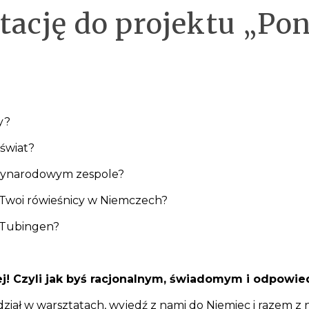
ację do projektu „P
y?
 świat?
zynarodowym zespole?
ją Twoi rówieśnicy w Niemczech?
o Tubingen?
iej! Czyli jak byś racjonalnym, świadomym i odpo
iał w warsztatach, wyjedź z nami do Niemiec i razem z n