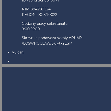
IB World School 0971
NIP: 8942561524
REGON: 000210022
Godziny pracy sekretariatu:
9:00-15:00
Skrzynka podawcza szkoły ePUAP:
/LO5WROCLAW/SkrytkaESP
Vulcan