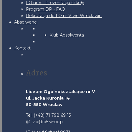
LO nr V - Prezentacja szkoły
Program DP - FAQ
Rekrutacja do LO nr V we Wrocławiu
Absolwenci
Klub Absolwenta
Kontakt
Adres
Liceum Ogólnokształcące nr V
ul. Jacka Kuronia 14
50-550 Wrocław
Tel. (+48) 71 798 69 13
@: vlo@lo5.wroc.pl