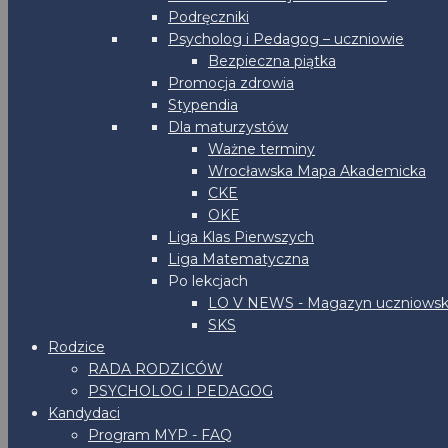
Podręczniki
Psycholog i Pedagog – uczniowie
Bezpieczna piątka
Promocja zdrowia
Stypendia
Dla maturzystów
Ważne terminy
Wrocławska Mapa Akademicka
CKE
OKE
Liga Klas Pierwszych
Liga Matematyczna
Po lekcjach
LO V NEWS - Magazyn uczniowsk
SKS
Rodzice
RADA RODZICÓW
PSYCHOLOG I PEDAGOG
Kandydaci
Program MYP - FAQ