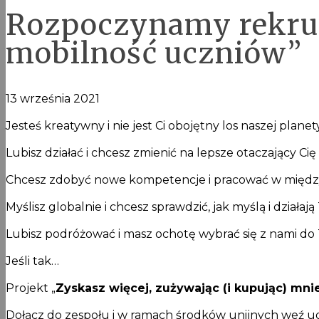
Rozpoczynamy rekrut
mobilność uczniów”
13 września 2021
Jesteś kreatywny i nie jest Ci obojętny los naszej planet
Lubisz działać i chcesz zmienić na lepsze otaczający Cię
Chcesz zdobyć nowe kompetencje i pracować w międ
Myślisz globalnie i chcesz sprawdzić, jak myślą i działa
Lubisz podróżować i masz ochotę wybrać się z nami d
Jeśli tak…
Projekt „
Zyskasz więcej, zużywając (i kupując) mn
Dołącz do zespołu i w ramach środków unijnych weź udz