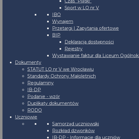
Czas “Piątki”
Sport w LO nr V
IBO
Wynajem
Przetargi | Zapytania ofertowe
BIP
Deklaracja dostępności
Rejestry
Wystawianie faktur dla Liceum Ogólnoks
Dokumenty
STATUT LO nr V we Wrocławiu
Standardy Ochrony Małoletnich
Regulaminy
IB-DP
Podanie - wzór
Duplikaty dokumentów
RODO
Uczniowie
Samorząd uczniowski
Rozkład dzwonków
IB-DP - Informacje dla uczniów