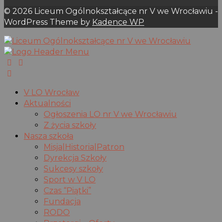
© 2026 Liceum Ogólnokształcące nr V we Wrocławiu -
WordPress Theme by
Kadence WP
V LO Wrocław
Aktualności
Ogłoszenia LO nr V we Wrocławiu
Z życia szkoły
Nasza szkoła
Misja|Historia|Patron
Dyrekcja Szkoły
Sukcesy szkoły
Sport w V LO
Czas “Piątki”
Fundacja
RODO