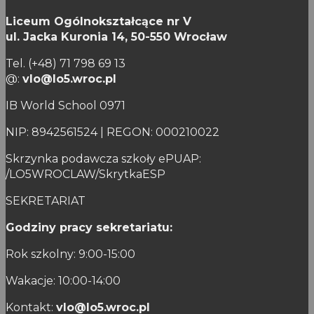
Liceum Ogólnokształcące nr V
ul. Jacka Kuronia 14,
50-550 Wrocław
Tel. (+48) 71 798 69 13
@:
vlo@lo5.wroc.pl
IB World School 0971
NIP: 8942561524 | REGON: 000210022
Skrzynka podawcza szkoły ePUAP:
/LO5WROCLAW/SkrytkaESP
SEKRETARIAT
Godziny pracy sekretariatu:
Rok szkolny: 9:00-15:00
Wakacje: 10:00-14:00
Kontakt:
vlo@lo5.wroc.pl