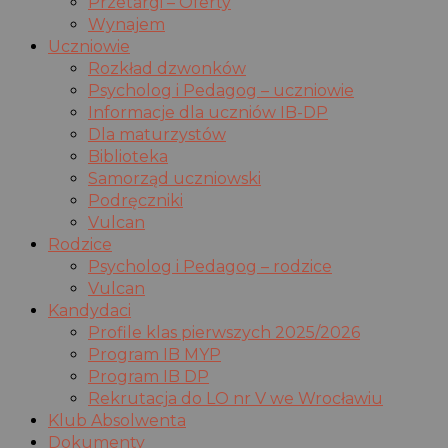
Przetargi – Oferty
Wynajem
Uczniowie
Rozkład dzwonków
Psycholog i Pedagog – uczniowie
Informacje dla uczniów IB-DP
Dla maturzystów
Biblioteka
Samorząd uczniowski
Podręczniki
Vulcan
Rodzice
Psycholog i Pedagog – rodzice
Vulcan
Kandydaci
Profile klas pierwszych 2025/2026
Program IB MYP
Program IB DP
Rekrutacja do LO nr V we Wrocławiu
Klub Absolwenta
Dokumenty