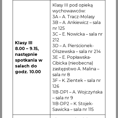
Klasy III pod opieką
wychowawców:
3A – A. Tracz-Molasy
3B – A. Ankiewicz – sala
nr 125
3C – E. Nowicka – sala nr
212
Klasy III
3D – A. Pierścionek-
8.00 – 9.15,
Olszewska – sala nr 214
następnie
3E – E. Popławska-
spotkania w
Cibicka (nieobecna)
salach do
zastępstwo A. Malina –
godz. 10.00
sala nr 8
3F – K. Zientek – sala nr
126
1IB-DP1 – A. Wojczyńska
– sala nr 9
1IB-DP2 – K. Stojek-
Sawicka – sala nr 115