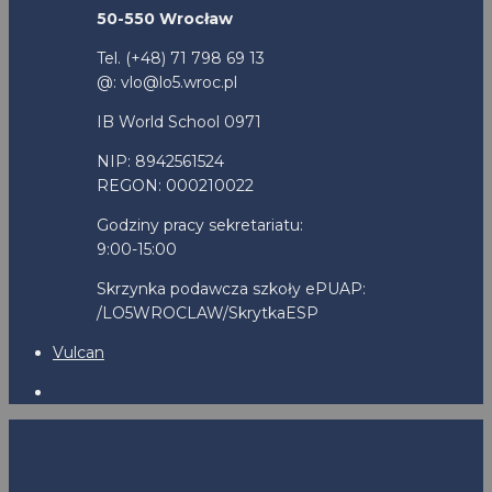
50-550 Wrocław
Tel. (+48) 71 798 69 13
@: vlo@lo5.wroc.pl
IB World School 0971
NIP: 8942561524
REGON: 000210022
Godziny pracy sekretariatu:
9:00-15:00
Skrzynka podawcza szkoły ePUAP:
/LO5WROCLAW/SkrytkaESP
Vulcan