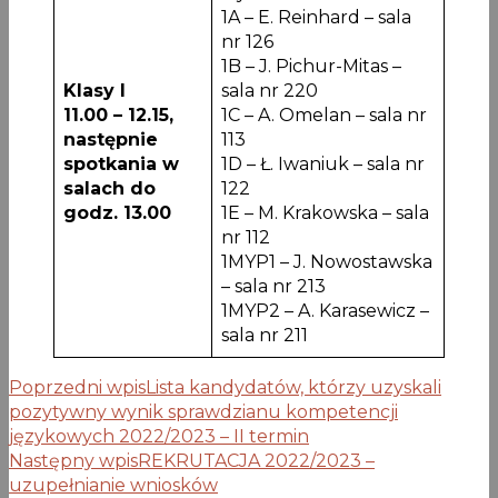
1A – E. Reinhard – sala
nr 126
1B – J. Pichur-Mitas –
Klasy I
sala nr 220
11.00 – 12.15,
1C – A. Omelan – sala nr
następnie
113
spotkania w
1D – Ł. Iwaniuk – sala nr
salach do
122
godz. 13.00
1E – M. Krakowska – sala
nr 112
1MYP1 – J. Nowostawska
– sala nr 213
1MYP2 – A. Karasewicz –
sala nr 211
Poprzedni wpis
Lista kandydatów, którzy uzyskali
pozytywny wynik sprawdzianu kompetencji
językowych 2022/2023 – II termin
Następny wpis
REKRUTACJA 2022/2023 –
uzupełnianie wniosków