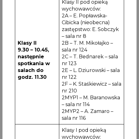
Klasy II pod opieką
wychowawców:
2A – E. Popławska-
Cibicka (nieobecna)
zastępstwo: E. Sobczyk
– sala nr 8
Klasy II
2B – T. M. Mikołajko –
9.30 – 10.45,
sala nr 124
następnie
2C – T. Bednarek – sala
spotkania w
nr 123
salach do
2E – L. Dziurowski – sala
godz. 11.30
nr 122
2F – K. Staśkiewicz – sala
nr 210
2MYP1 – M. Baranowska
– sala nr 114
2MYP2 – A. Zamaro –
sala nr 116
Klasy I pod opieką
wychowawców: