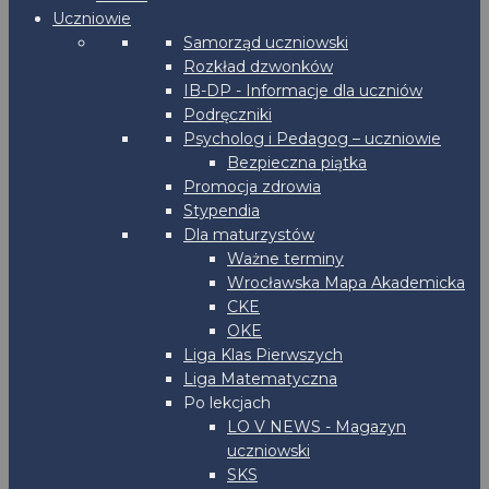
Uczniowie
Samorząd uczniowski
Rozkład dzwonków
IB-DP - Informacje dla uczniów
Podręczniki
Psycholog i Pedagog – uczniowie
Bezpieczna piątka
Promocja zdrowia
Stypendia
Dla maturzystów
Ważne terminy
Wrocławska Mapa Akademicka
CKE
OKE
Liga Klas Pierwszych
Liga Matematyczna
Po lekcjach
LO V NEWS - Magazyn
uczniowski
SKS