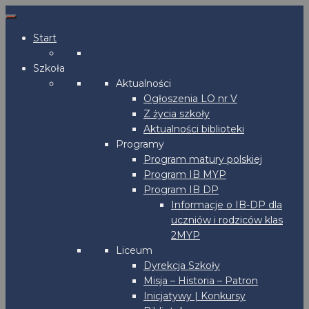
Start
Szkoła
Aktualności
Ogłoszenia LO nr V
Z życia szkoły
Aktualności biblioteki
Programy
Program matury polskiej
Program IB MYP
Program IB DP
Informacje o IB-DP dla
uczniów i rodziców klas
2MYP
Liceum
Dyrekcja Szkoły
Misja – Historia – Patron
Inicjatywy | Konkursy