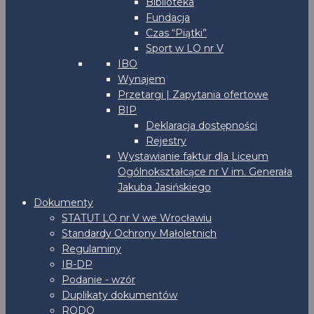
Biblioteka
Fundacja
Czas “Piątki”
Sport w LO nr V
IBO
Wynajem
Przetargi | Zapytania ofertowe
BIP
Deklaracja dostępności
Rejestry
Wystawianie faktur dla Liceum
Ogólnokształcące nr V im. Generała
Jakuba Jasińskiego
Dokumenty
STATUT LO nr V we Wrocławiu
Standardy Ochrony Małoletnich
Regulaminy
IB-DP
Podanie - wzór
Duplikaty dokumentów
RODO