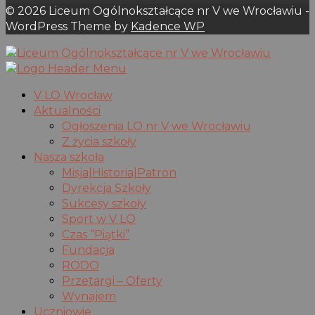
© 2026 Liceum Ogólnokształcące nr V we Wrocławiu -
WordPress Theme by
Kadence WP
V LO Wrocław
Aktualności
Ogłoszenia LO nr V we Wrocławiu
Z życia szkoły
Nasza szkoła
Misja|Historia|Patron
Dyrekcja Szkoły
Sukcesy szkoły
Sport w V LO
Czas “Piątki”
Fundacja
RODO
Przetargi – Oferty
Wynajem
Uczniowie