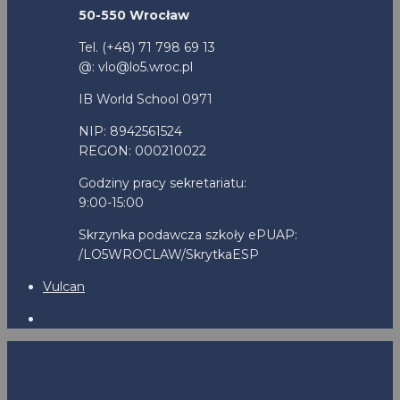
50-550 Wrocław
Tel. (+48) 71 798 69 13
@: vlo@lo5.wroc.pl
IB World School 0971
NIP: 8942561524
REGON: 000210022
Godziny pracy sekretariatu:
9:00-15:00
Skrzynka podawcza szkoły ePUAP:
/LO5WROCLAW/SkrytkaESP
Vulcan