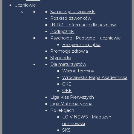
Uczniowie
Samorząd uczniowski
Rozkład dzwonków
IB-DP - Informacje dla uczniów
Podręczniki
Psycholog i Pedagog – uczniowie
Bezpieczna piątka
Promocja zdrowia
Stypendia
Dla maturzystów
Ważne terminy
Wrocławska Mapa Akademicka
CKE
OKE
Liga Klas Pierwszych
Liga Matematyczna
Po lekcjach
LO V NEWS - Magazyn
uczniowski
SKS