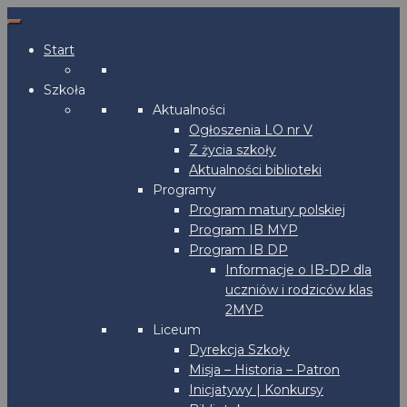
Start
Szkoła
Aktualności
Ogłoszenia LO nr V
Z życia szkoły
Aktualności biblioteki
Programy
Program matury polskiej
Program IB MYP
Program IB DP
Informacje o IB-DP dla
uczniów i rodziców klas
2MYP
Liceum
Dyrekcja Szkoły
Misja – Historia – Patron
Inicjatywy | Konkursy