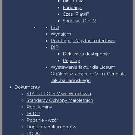
Biblioteka
Fundacja
Czas “Piątki”
Sport w LO nr V
IBO
Wynajem
Przetargi | Zapytania ofertowe
BIP
Deklaracja dostępności
Rejestry
Wystawianie faktur dla Liceum
Ogólnokształcące nr V im. Generała
Jakuba Jasińskiego
Dokumenty
STATUT LO nr V we Wrocławiu
Standardy Ochrony Małoletnich
Regulaminy
IB-DP
Podanie - wzór
Duplikaty dokumentów
RODO