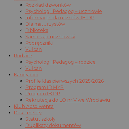
Rozkład dzwonków
Psycholog i Pedagog – uczniowie
Informacje dla uczniów IB-DP
Dla maturzystów
Biblioteka
Samorząd uczniowski
Podręczniki
Vulcan
Rodzice
Psycholog i Pedagog – rodzice
Vulcan
Kandydaci
Profile klas pierwszych 2025/2026
Program IB MYP
Program IB DP
Rekrutacja do LO nr V we Wrocławiu
Klub Absolwenta
Dokumenty
Statut szkoły
Duplikaty dokumentów