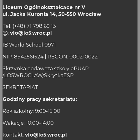
Liceum Ogólnokształcące nr V
ul. Jacka Kuronia 14,
50-550 Wrocław
Tel. (+48) 71 798 69 13
@:
vlo@lo5.wroc.pl
IB World School 0971
NIP: 8942561524 | REGON: 000210022
Skrzynka podawcza szkoły ePUAP:
/LO5WROCLAW/SkrytkaESP
SEKRETARIAT
Godziny pracy sekretariatu:
Rok szkolny: 9:00-15:00
Wakacje: 10:00-14:00
Kontakt:
vlo@lo5.wroc.pl