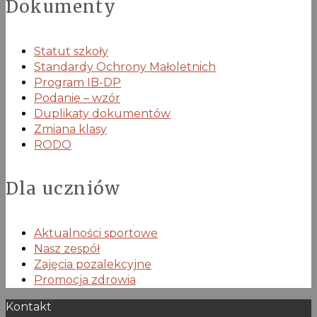
Dokumenty
Statut szkoły
Standardy Ochrony Małoletnich
Program IB-DP
Podanie – wzór
Duplikaty dokumentów
Zmiana klasy
RODO
Dla uczniów
Aktualności sportowe
Nasz zespół
Zajęcia pozalekcyjne
Promocja zdrowia
Kontakt