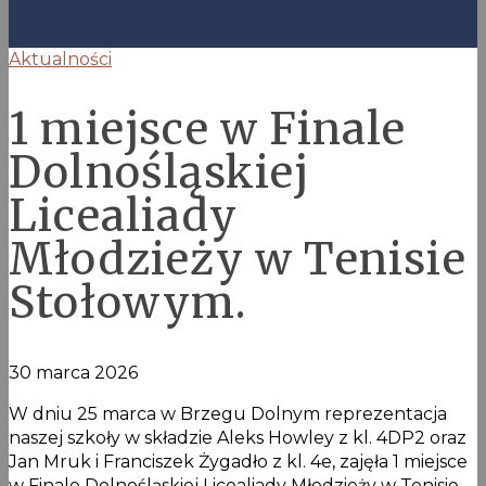
Aktualności
1 miejsce w Finale
Dolnośląskiej
Licealiady
Młodzieży w Tenisie
Stołowym.
30 marca 2026
W dniu 25 marca w Brzegu Dolnym reprezentacja
naszej szkoły w składzie Aleks Howley z kl. 4DP2 oraz
Jan Mruk i Franciszek Żygadło z kl. 4e, zajęła 1 miejsce
w Finale Dolnośląskiej Licealiady Młodzieży w Tenisie