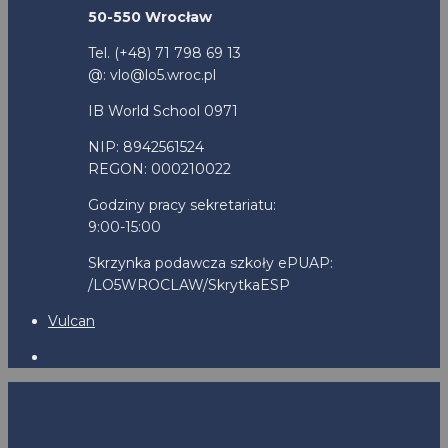
50-550 Wrocław
Tel. (+48) 71 798 69 13
@: vlo@lo5.wroc.pl
IB World School 0971
NIP: 8942561524
REGON: 000210022
Godziny pracy sekretariatu:
9:00-15:00
Skrzynka podawcza szkoły ePUAP:
/LO5WROCLAW/SkrytkaESP
Vulcan