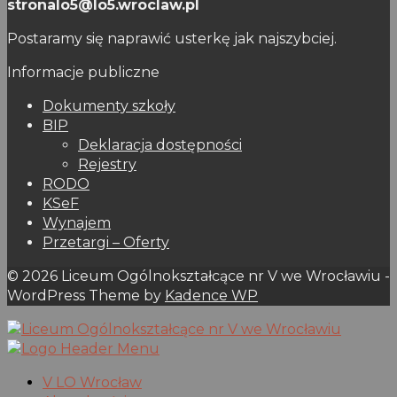
stronalo5@lo5.wroclaw.pl
Postaramy się naprawić usterkę jak najszybciej.
Informacje publiczne
Dokumenty szkoły
BIP
Deklaracja dostępności
Rejestry
RODO
KSeF
Wynajem
Przetargi – Oferty
© 2026 Liceum Ogólnokształcące nr V we Wrocławiu -
WordPress Theme by
Kadence WP
V LO Wrocław