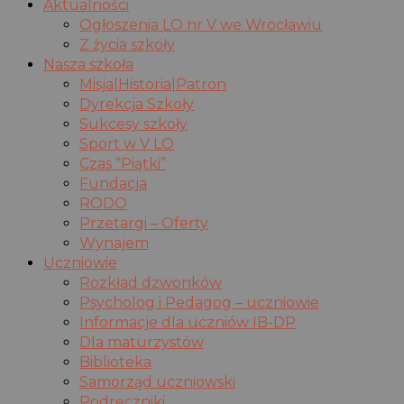
Aktualności
Ogłoszenia LO nr V we Wrocławiu
Z życia szkoły
Nasza szkoła
Misja|Historia|Patron
Dyrekcja Szkoły
Sukcesy szkoły
Sport w V LO
Czas “Piątki”
Fundacja
RODO
Przetargi – Oferty
Wynajem
Uczniowie
Rozkład dzwonków
Psycholog i Pedagog – uczniowie
Informacje dla uczniów IB-DP
Dla maturzystów
Biblioteka
Samorząd uczniowski
Podręczniki