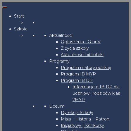
Start
Szkoła
Aktualności
Ogłoszenia LO nr V
Z życia szkoły
Aktualności biblioteki
Programy
Program matury polskiej
Program IB MYP
Program IB DP
Informacje o IB-DP dla
uczniów i rodziców klas
2MYP
Liceum
Dyrekcja Szkoły
Misja – Historia – Patron
Inicjatywy | Konkursy