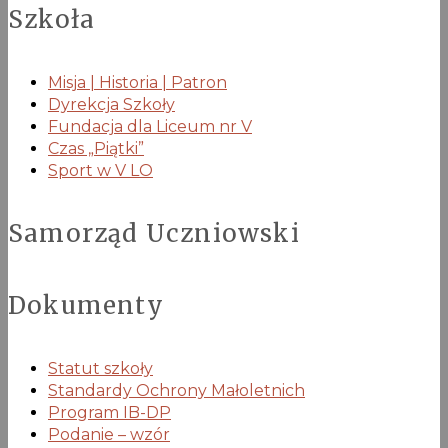
Szkoła
Misja | Historia | Patron
Dyrekcja Szkoły
Fundacja dla Liceum nr V
Czas „Piątki”
Sport w V LO
Samorząd Uczniowski
Dokumenty
Statut szkoły
Standardy Ochrony Małoletnich
Program IB-DP
Podanie – wzór