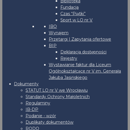
Biblioteka
Fundacja
Czas “Piątki”
Sport w LO nr V
IBO
Wynajem
Przetargi | Zapytania ofertowe
BIP
Deklaracja dostępności
Rejestry
Wystawianie faktur dla Liceum
Ogólnokształcące nr V im. Generała
Jakuba Jasińskiego
Dokumenty
STATUT LO nr V we Wrocławiu
Standardy Ochrony Małoletnich
Regulaminy
IB-DP
Podanie - wzór
Duplikaty dokumentów
RODO