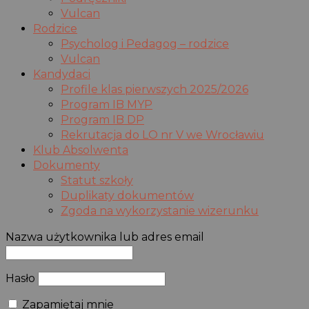
Vulcan
Rodzice
Psycholog i Pedagog – rodzice
Vulcan
Kandydaci
Profile klas pierwszych 2025/2026
Program IB MYP
Program IB DP
Rekrutacja do LO nr V we Wrocławiu
Klub Absolwenta
Dokumenty
Statut szkoły
Duplikaty dokumentów
Zgoda na wykorzystanie wizerunku
Nazwa użytkownika lub adres email
Hasło
Zapamiętaj mnie