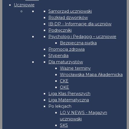
Uczniowie
Samorząd uczniowski
Rozkład dzwonków
IB-DP - Informacje dla uczniów
Podręczniki
Psycholog i Pedagog – uczniowie
Bezpieczna piątka
Promocja zdrowia
Stypendia
Dla maturzystów
Ważne terminy
Wrocławska Mapa Akademicka
CKE
OKE
Liga Klas Pierwszych
Liga Matematyczna
Po lekcjach
LO V NEWS - Magazyn
uczniowski
SKS