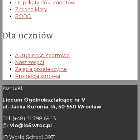
Duplikaty dokumentów
Zmiana klasy
RODO
Dla uczniów
Aktualności sportowe
Nasz zespół
Zajęcia pozalekcyjne
Promocja zdrowia
Kontakt
Liceum Ogólnokształcące nr V
ul. Jacka Kuronia 14,
50-550 Wrocław
Tel. (+48) 71 798 69 13
@:
vlo@lo5.wroc.pl
IB World School 0971