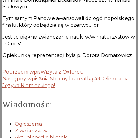
Stołowym.
Tym samym Panowie awansowali do ogólnopolskiego
finału, który odbędzie się w czerwcu br.
Jest to piękne zwieńczenie nauki w/w maturzystów w
LO nr V.
Opiekunką reprezentacji była p. Dorota Domatowicz
Poprzedni wpis
Wizyta z Oxfordu
Następny wpis
Ania Strojny laureatką 49. Olimpiady
Języka Niemieckiego!
Wiadomości
Ogłoszenia
Z życia szkoły
Aktualności biblioteki