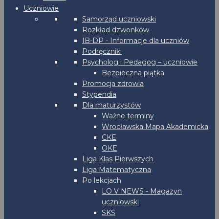
Uczniowie
Samorząd uczniowski
Rozkład dzwonków
IB-DP - Informacje dla uczniów
Podręczniki
Psycholog i Pedagog – uczniowie
Bezpieczna piątka
Promocja zdrowia
Stypendia
Dla maturzystów
Ważne terminy
Wrocławska Mapa Akademicka
CKE
OKE
Liga Klas Pierwszych
Liga Matematyczna
Po lekcjach
LO V NEWS - Magazyn
uczniowski
SKS