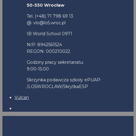
50-550 Wrocław
Tel. (+48) 71 798 69 13
@: vlo@lo5.wroc.pl
IB World School 0971
NIP: 8942561524
REGON: 000210022
Godziny pracy sekretariatu:
9:00-15:00
Skrzynka podawcza szkoły ePUAP:
/LO5WROCLAW/SkrytkaESP
Vulcan