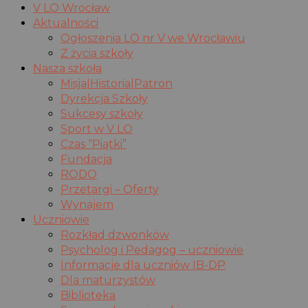
V LO Wrocław
Aktualności
Ogłoszenia LO nr V we Wrocławiu
Z życia szkoły
Nasza szkoła
Misja|Historia|Patron
Dyrekcja Szkoły
Sukcesy szkoły
Sport w V LO
Czas “Piątki”
Fundacja
RODO
Przetargi – Oferty
Wynajem
Uczniowie
Rozkład dzwonków
Psycholog i Pedagog – uczniowie
Informacje dla uczniów IB-DP
Dla maturzystów
Biblioteka