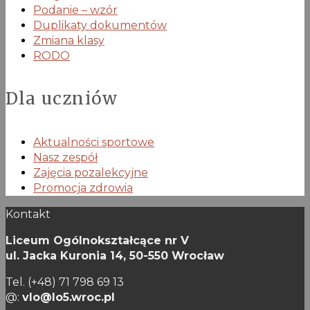
Podanie – wzór
Duplikaty dokumentów
Zmiana klasy
RODO
Dla uczniów
Aktualności sportowe
Nasz zespół
Zajęcia pozalekcyjne
Promocja zdrowia
Kontakt
Liceum Ogólnokształcące nr V
ul. Jacka Kuronia 14,
50-550 Wrocław
Tel. (+48) 71 798 69 13
@:
vlo@lo5.wroc.pl