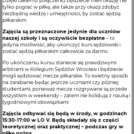
Dzięki takiemu połączeniu będziecie mieli okazję nie
tylko pograć w piłkę, ale także przy okazji zdobyć
niezbędną wiedzę i umiejętności, by zostać sędzią
piłkarskim.
Zajęcia są przeznaczone jedynie dla uczniów
naszej szkoły i są oczywiście bezpłatne
– to
jedyna możliwość, aby ukończyć kurs sędziowski i
zostać sędzią piłkarskim całkowicie za darmo.
Po ukończeniu kursu staniecie się prawdziwymi
arbitrami w Kolegium Sędziów Wrocław i będziecie
mogli sędziować mecze piłkarskie. To świetny sposób
na zarabianie będąc jeszcze uczniami czy później
studentami, ponieważ mecze rozgrywane są przede
wszystkim w weekendy – zatem nie kolidują z nauką i
tygodniowymi obowiązkami.
Zajęcia odbywać się będą w środy, w godzinach
15:30-17:00 w LO V. Będą składały się z części
teoretycznej oraz praktycznej – podczas gry w
piłkę nożną.