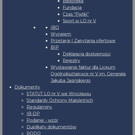
Biblioteka
Fundacja
Czas “Piątki”
Sport w LO nr V
IBO
Wynajem
Przetargi | Zapytania ofertowe
BIP
Deklaracja dostępności
Rejestry
Wystawianie faktur dla Liceum
Ogólnokształcące nr V im. Generała
Jakuba Jasińskiego
Dokumenty
STATUT LO nr V we Wrocławiu
Standardy Ochrony Małoletnich
Regulaminy
IB-DP
Podanie - wzór
Duplikaty dokumentów
RODO