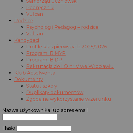
Samorząd uczniowski
Podręczniki
Vulcan
Rodzice
Psycholog i Pedagog – rodzice
Vulcan
Kandydaci
Profile klas pierwszych 2025/2026
Program IB MYP
Program IB DP
Rekrutacja do LO nr V we Wrocławiu
Klub Absolwenta
Dokumenty
Statut szkoły
Duplikaty dokumentów
Zgoda na wykorzystanie wizerunku
Nazwa użytkownika lub adres email
Hasło