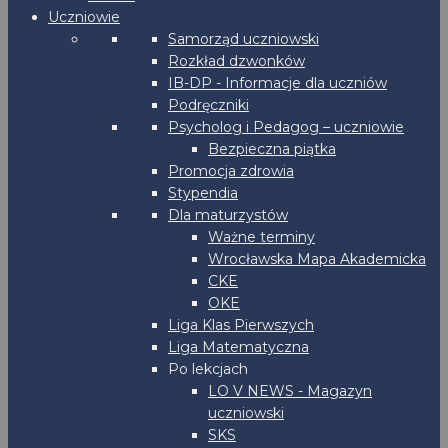
Uczniowie
Samorząd uczniowski
Rozkład dzwonków
IB-DP - Informacje dla uczniów
Podręczniki
Psycholog i Pedagog – uczniowie
Bezpieczna piątka
Promocja zdrowia
Stypendia
Dla maturzystów
Ważne terminy
Wrocławska Mapa Akademicka
CKE
OKE
Liga Klas Pierwszych
Liga Matematyczna
Po lekcjach
LO V NEWS - Magazyn
uczniowski
SKS