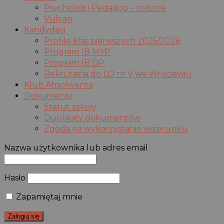
Psycholog i Pedagog – rodzice
Vulcan
Kandydaci
Profile klas pierwszych 2025/2026
Program IB MYP
Program IB DP
Rekrutacja do LO nr V we Wrocławiu
Klub Absolwenta
Dokumenty
Statut szkoły
Duplikaty dokumentów
Zgoda na wykorzystanie wizerunku
Nazwa użytkownika lub adres email
Hasło
Zapamiętaj mnie