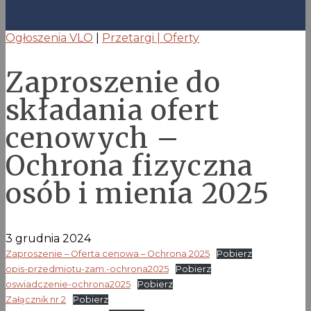
Ogłoszenia VLO
|
Przetargi | Oferty
Zaproszenie do
składania ofert
cenowych –
Ochrona fizyczna
osób i mienia 2025
3 grudnia 2024
Zaproszenie – Oferta cenowa – Ochrona 2025
Pobierz
opis-przedmiotu-zam.-ochrona2025
Pobierz
oswiadczenie-ochrona2025
Pobierz
Załącznik nr 2
Pobierz