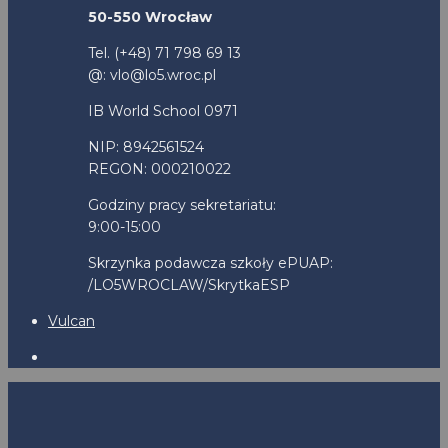
50-550 Wrocław
Tel. (+48) 71 798 69 13
@: vlo@lo5.wroc.pl
IB World School 0971
NIP: 8942561524
REGON: 000210022
Godziny pracy sekretariatu:
9:00-15:00
Skrzynka podawcza szkoły ePUAP:
/LO5WROCLAW/SkrytkaESP
Vulcan