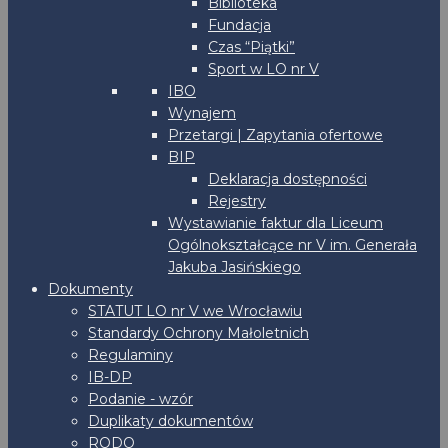
Biblioteka
Fundacja
Czas “Piątki”
Sport w LO nr V
IBO
Wynajem
Przetargi | Zapytania ofertowe
BIP
Deklaracja dostępności
Rejestry
Wystawianie faktur dla Liceum
Ogólnokształcące nr V im. Generała
Jakuba Jasińskiego
Dokumenty
STATUT LO nr V we Wrocławiu
Standardy Ochrony Małoletnich
Regulaminy
IB-DP
Podanie - wzór
Duplikaty dokumentów
RODO