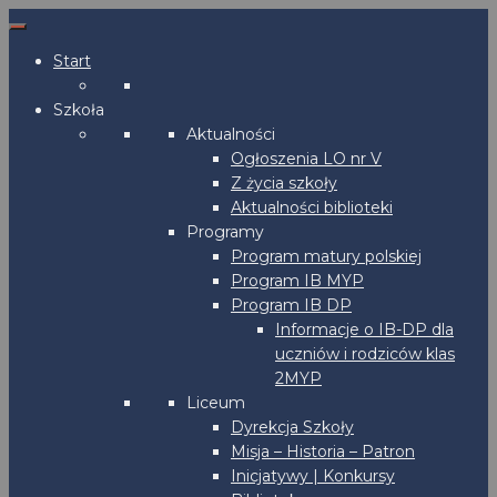
Start
Szkoła
Aktualności
Ogłoszenia LO nr V
Z życia szkoły
Aktualności biblioteki
Programy
Program matury polskiej
Program IB MYP
Program IB DP
Informacje o IB-DP dla
uczniów i rodziców klas
2MYP
Liceum
Dyrekcja Szkoły
Misja – Historia – Patron
Inicjatywy | Konkursy