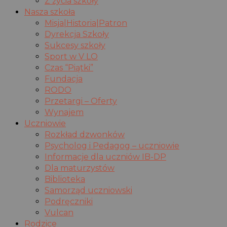
Z życia szkoły
Nasza szkoła
Misja|Historia|Patron
Dyrekcja Szkoły
Sukcesy szkoły
Sport w V LO
Czas “Piątki”
Fundacja
RODO
Przetargi – Oferty
Wynajem
Uczniowie
Rozkład dzwonków
Psycholog i Pedagog – uczniowie
Informacje dla uczniów IB-DP
Dla maturzystów
Biblioteka
Samorząd uczniowski
Podręczniki
Vulcan
Rodzice