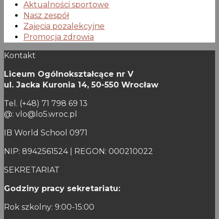
Aktualności sportowe
Nasz zespół
Zajęcia pozalekcyjne
Promocja zdrowia
Kontakt
Liceum Ogólnokształcące nr V
ul. Jacka Kuronia 14,
50-550 Wrocław
Tel. (+48) 71 798 69 13
@: vlo@lo5.wroc.pl
IB World School 0971
NIP: 8942561524 | REGON: 000210022
SEKRETARIAT
Godziny pracy sekretariatu:
Rok szkolny: 9:00-15:00