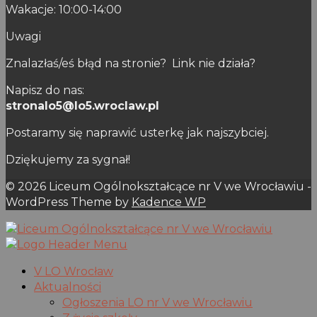
Wakacje: 10:00-14:00
Uwagi
Znalazłaś/eś błąd na stronie? Link nie działa?
Napisz do nas:
stronalo5@lo5.wroclaw.pl
Postaramy się naprawić usterkę jak najszybciej.
Dziękujemy za sygnał!
© 2026 Liceum Ogólnokształcące nr V we Wrocławiu -
WordPress Theme by
Kadence WP
V LO Wrocław
Aktualności
Ogłoszenia LO nr V we Wrocławiu