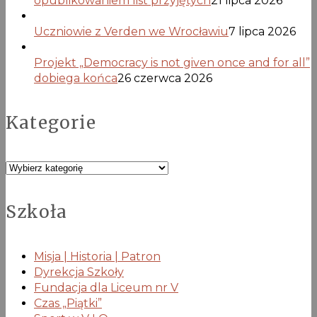
opublikowaniem list przyjętych
21 lipca 2026
Uczniowie z Verden we Wrocławiu
7 lipca 2026
Projekt „Democracy is not given once and for all”
dobiega końca
26 czerwca 2026
Kategorie
Kategorie
Szkoła
Misja | Historia | Patron
Dyrekcja Szkoły
Fundacja dla Liceum nr V
Czas „Piątki”