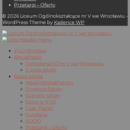
Przetargi – Oferty
© 2026 Liceum Ogólnokształcące nr V we Wrocławiu -
WordPress Theme by
Kadence WP
V LO Wrocław
Aktualności
Ogłoszenia LO nr V we Wrocławiu
Z życia szkoły
Nasza szkoła
Misja|Historia|Patron
Dyrekcja Szkoły
Sukcesy szkoły
Sport w V LO
Czas “Piątki”
Fundacja
RODO
Przetargi – Oferty