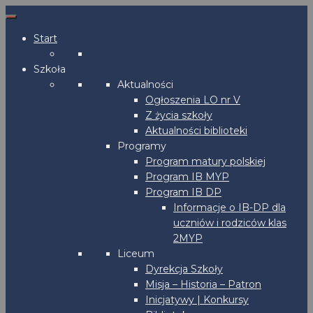
Start
Szkoła
Aktualności
Ogłoszenia LO nr V
Z życia szkoły
Aktualności biblioteki
Programy
Program matury polskiej
Program IB MYP
Program IB DP
Informacje o IB-DP dla
uczniów i rodziców klas
2MYP
Liceum
Dyrekcja Szkoły
Misja – Historia – Patron
Inicjatywy | Konkursy