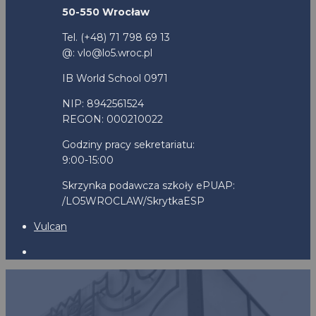
50-550 Wrocław
Tel. (+48) 71 798 69 13
@: vlo@lo5.wroc.pl
IB World School 0971
NIP: 8942561524
REGON: 000210022
Godziny pracy sekretariatu:
9:00-15:00
Skrzynka podawcza szkoły ePUAP:
/LO5WROCLAW/SkrytkaESP
Vulcan