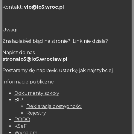
Kontakt:
vlo@lo5.wroc.pl
Uwagi
Znalazłaś/eś błąd na stronie? Link nie działa?
Napisz do nas:
stronalo5@lo5.wroclaw.pl
Postaramy się naprawić usterkę jak najszybciej.
Informacje publiczne
Dokumenty szkoły
BIP
Deklaracja dostępności
Rejestry
RODO
KSeF
Wynajem