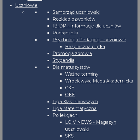
Uczniowie
Samorząd uczniowski
Rozkład dzwonków
IB-DP - Informacje dla uczniów
Podręczniki
Psycholog i Pedagog – uczniowie
Bezpieczna piątka
Promocja zdrowia
Stypendia
Dla maturzystów
Ważne terminy
Wrocławska Mapa Akademicka
CKE
OKE
Liga Klas Pierwszych
Liga Matematyczna
Po lekcjach
LO V NEWS - Magazyn
uczniowski
SKS