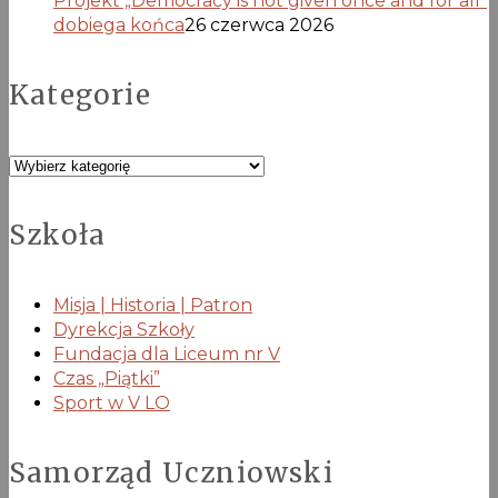
Projekt „Democracy is not given once and for all”
dobiega końca
26 czerwca 2026
Kategorie
Kategorie
Szkoła
Misja | Historia | Patron
Dyrekcja Szkoły
Fundacja dla Liceum nr V
Czas „Piątki”
Sport w V LO
Samorząd Uczniowski