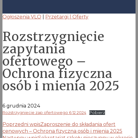
Ogłoszenia VLO
|
Przetargi | Oferty
Rozstrzygnięcie
zapytania
ofertowego –
Ochrona fizyczna
osób i mienia 2025
6 grudnia 2024
Rozstrzygniecie zap ofertowego 6 12 2024
Pobierz
Poprzedni wpis
Zaproszenie do składania ofert
cenowych – Ochrona fizyczna osób i mienia 2025
Następny wpis
Sekretariat szkoły nieczynny w okresie