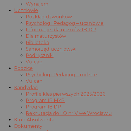
Wynajem
Uczniowie
Rozkład dzwonków
Psycholog i Pedagog – uczniowie
Informacje dla uczniów IB-DP
Dla maturzystów
Biblioteka
Samorząd uczniowski
Podręczniki
Vulcan
Rodzice
Psycholog i Pedagog – rodzice
Vulcan
Kandydaci
Profile klas pierwszych 2025/2026
Program IB MYP
Program IB DP
Rekrutacja do LO nr V we Wrocławiu
Klub Absolwenta
Dokumenty