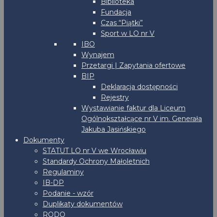
Biblioteka
Fundacja
Czas “Piątki”
Sport w LO nr V
IBO
Wynajem
Przetargi | Zapytania ofertowe
BIP
Deklaracja dostępności
Rejestry
Wystawianie faktur dla Liceum
Ogólnokształcące nr V im. Generała
Jakuba Jasińskiego
Dokumenty
STATUT LO nr V we Wrocławiu
Standardy Ochrony Małoletnich
Regulaminy
IB-DP
Podanie - wzór
Duplikaty dokumentów
RODO