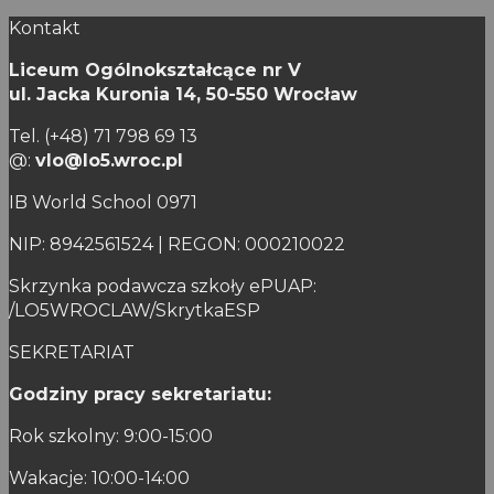
Kontakt
Liceum Ogólnokształcące nr V
ul. Jacka Kuronia 14,
50-550 Wrocław
Tel. (+48) 71 798 69 13
@:
vlo@lo5.wroc.pl
IB World School 0971
NIP: 8942561524 | REGON: 000210022
Skrzynka podawcza szkoły ePUAP:
/LO5WROCLAW/SkrytkaESP
SEKRETARIAT
Godziny pracy sekretariatu:
Rok szkolny: 9:00-15:00
Wakacje: 10:00-14:00