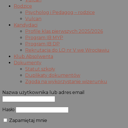
Rodzice
Psycholog i Pedagog – rodzice
Vulcan
Kandydaci
Profile klas pierwszych 2025/2026
Program IB MYP
Program IB DP
Rekrutacja do LO nr V we Wrocławiu
Klub Absolwenta
Dokumenty
Statut szkoły
Duplikaty dokumentów
Zgoda na wykorzystanie wizerunku
Nazwa użytkownika lub adres email
Hasło
Zapamiętaj mnie