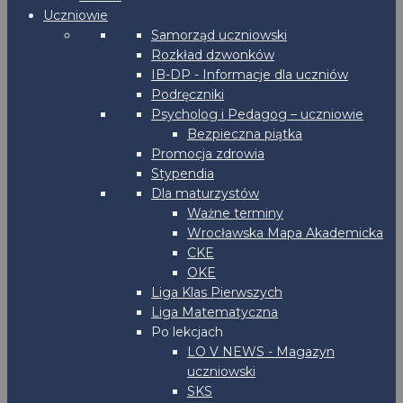
Uczniowie
Samorząd uczniowski
Rozkład dzwonków
IB-DP - Informacje dla uczniów
Podręczniki
Psycholog i Pedagog – uczniowie
Bezpieczna piątka
Promocja zdrowia
Stypendia
Dla maturzystów
Ważne terminy
Wrocławska Mapa Akademicka
CKE
OKE
Liga Klas Pierwszych
Liga Matematyczna
Po lekcjach
LO V NEWS - Magazyn
uczniowski
SKS