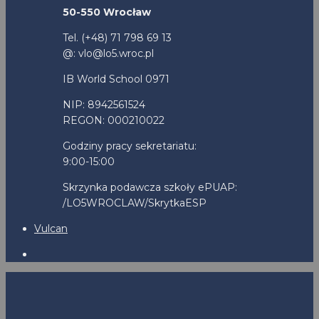
50-550 Wrocław
Tel. (+48) 71 798 69 13
@: vlo@lo5.wroc.pl
IB World School 0971
NIP: 8942561524
REGON: 000210022
Godziny pracy sekretariatu:
9:00-15:00
Skrzynka podawcza szkoły ePUAP:
/LO5WROCLAW/SkrytkaESP
Vulcan