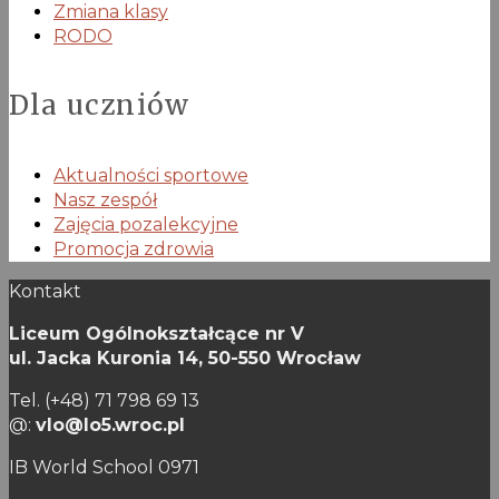
Zmiana klasy
RODO
Dla uczniów
Aktualności sportowe
Nasz zespół
Zajęcia pozalekcyjne
Promocja zdrowia
Kontakt
Liceum Ogólnokształcące nr V
ul. Jacka Kuronia 14,
50-550 Wrocław
Tel. (+48) 71 798 69 13
@:
vlo@lo5.wroc.pl
IB World School 0971