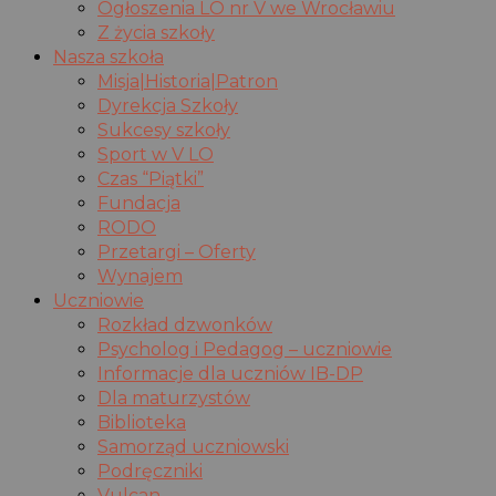
Ogłoszenia LO nr V we Wrocławiu
Z życia szkoły
Nasza szkoła
Misja|Historia|Patron
Dyrekcja Szkoły
Sukcesy szkoły
Sport w V LO
Czas “Piątki”
Fundacja
RODO
Przetargi – Oferty
Wynajem
Uczniowie
Rozkład dzwonków
Psycholog i Pedagog – uczniowie
Informacje dla uczniów IB-DP
Dla maturzystów
Biblioteka
Samorząd uczniowski
Podręczniki
Vulcan