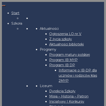
Start
Szkoła
Aktualności
Ogłoszenia LO nr V
Z życia szkoły
Aktualności biblioteki
Programy
Program matury polskiej
Program IB MYP
Program IB DP
Informacje o IB-DP dla
uczniów i rodziców klas
2MYP
Liceum
Dyrekcja Szkoły
Misja – Historia – Patron
Inicjatywy | Konkursy