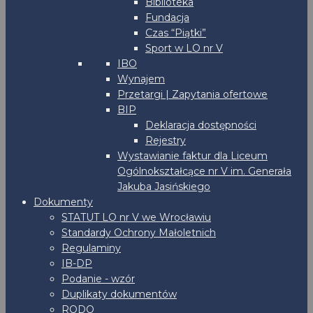
Biblioteka
Fundacja
Czas “Piątki”
Sport w LO nr V
IBO
Wynajem
Przetargi | Zapytania ofertowe
BIP
Deklaracja dostępności
Rejestry
Wystawianie faktur dla Liceum
Ogólnokształcące nr V im. Generała
Jakuba Jasińskiego
Dokumenty
STATUT LO nr V we Wrocławiu
Standardy Ochrony Małoletnich
Regulaminy
IB-DP
Podanie - wzór
Duplikaty dokumentów
RODO