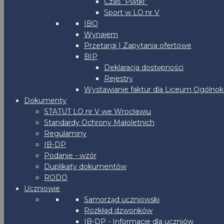
Czas “Piątki”
Sport w LO nr V
IBO
Wynajem
Przetargi | Zapytania ofertowe
BIP
Deklaracja dostępności
Rejestry
Wystawianie faktur dla Liceum Ogólnoks
Dokumenty
STATUT LO nr V we Wrocławiu
Standardy Ochrony Małoletnich
Regulaminy
IB-DP
Podanie - wzór
Duplikaty dokumentów
RODO
Uczniowie
Samorząd uczniowski
Rozkład dzwonków
IB-DP - Informacje dla uczniów