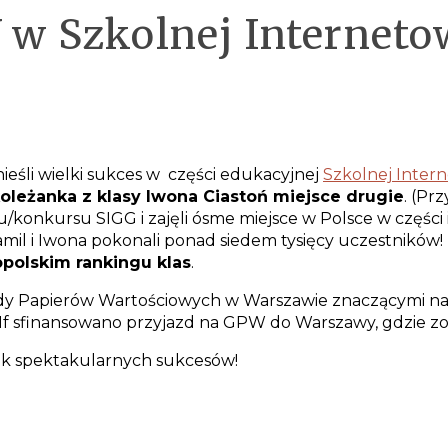
 w Szkolnej Interneto
ieśli wielki sukces w części edukacyjnej
Szkolnej Inter
koleżanka z klasy Iwona Ciastoń miejsce drugie
. (Pr
u/konkursu SIGG i zajęli ósme miejsce w Polsce w części
e Kamil i Iwona pokonali ponad siedem tysięcy uczestnikó
opolskim rankingu klas
.
łdy Papierów Wartościowych w Warszawie znaczącymi na
 1f sfinansowano przyjazd na GPW do Warszawy, gdzie zos
ak spektakularnych sukcesów!