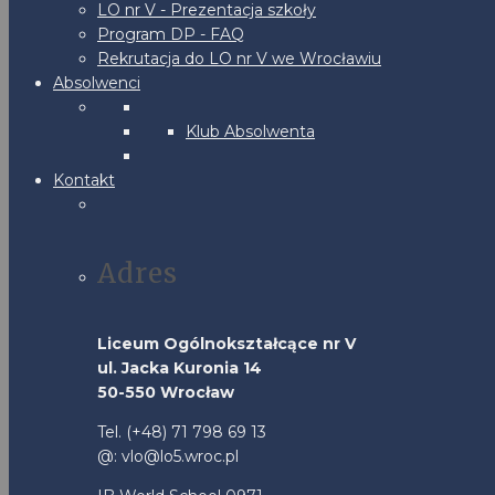
LO nr V - Prezentacja szkoły
Program DP - FAQ
Rekrutacja do LO nr V we Wrocławiu
Absolwenci
Klub Absolwenta
Kontakt
Adres
Liceum Ogólnokształcące nr V
ul. Jacka Kuronia 14
50-550 Wrocław
Tel. (+48) 71 798 69 13
@: vlo@lo5.wroc.pl