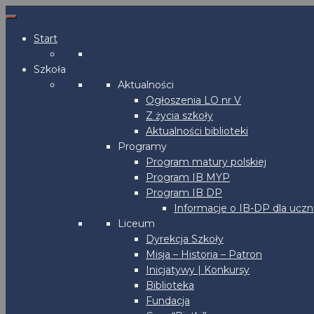
Start
Szkoła
Aktualności
Ogłoszenia LO nr V
Z życia szkoły
Aktualności biblioteki
Programy
Program matury polskiej
Program IB MYP
Program IB DP
Informacje o IB-DP dla uczn
Liceum
Dyrekcja Szkoły
Misja – Historia – Patron
Inicjatywy | Konkursy
Biblioteka
Fundacja