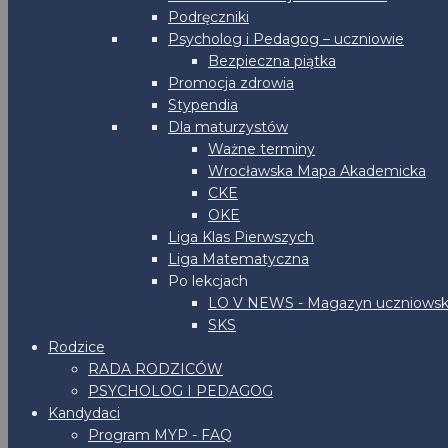
Podręczniki
Psycholog i Pedagog – uczniowie
Bezpieczna piątka
Promocja zdrowia
Stypendia
Dla maturzystów
Ważne terminy
Wrocławska Mapa Akademicka
CKE
OKE
Liga Klas Pierwszych
Liga Matematyczna
Po lekcjach
LO V NEWS - Magazyn uczniowsk
SKS
Rodzice
RADA RODZICÓW
PSYCHOLOG I PEDAGOG
Kandydaci
Program MYP - FAQ