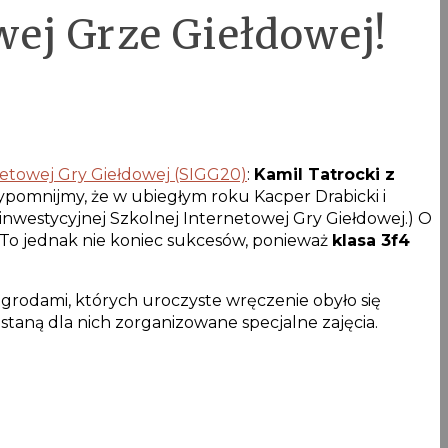
wej Grze Giełdowej!
netowej Gry Giełdowej (SIGG20)
:
Kamil Tatrocki z
zypomnijmy, że w ubiegłym roku Kacper Drabicki i
 inwestycyjnej Szkolnej Internetowej Gry Giełdowej.) O
w! To jednak nie koniec sukcesów, ponieważ
klasa 3f4
grodami, których uroczyste wręczenie obyło się
taną dla nich zorganizowane specjalne zajęcia.