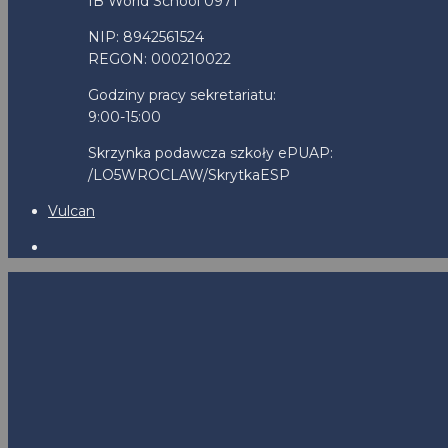
IB World School 0971
NIP: 8942561524
REGON: 000210022
Godziny pracy sekretariatu:
9:00-15:00
Skrzynka podawcza szkoły ePUAP:
/LO5WROCLAW/SkrytkaESP
Vulcan