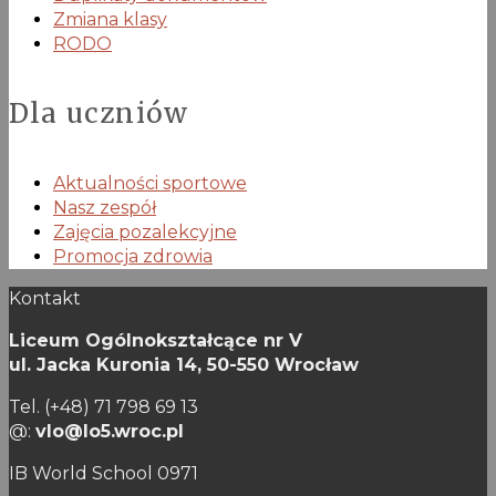
Zmiana klasy
RODO
Dla uczniów
Aktualności sportowe
Nasz zespół
Zajęcia pozalekcyjne
Promocja zdrowia
Kontakt
Liceum Ogólnokształcące nr V
ul. Jacka Kuronia 14,
50-550 Wrocław
Tel. (+48) 71 798 69 13
@:
vlo@lo5.wroc.pl
IB World School 0971