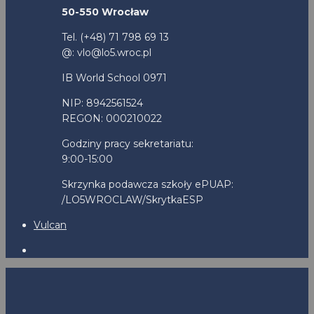
50-550 Wrocław
Tel. (+48) 71 798 69 13
@: vlo@lo5.wroc.pl
IB World School 0971
NIP: 8942561524
REGON: 000210022
Godziny pracy sekretariatu:
9:00-15:00
Skrzynka podawcza szkoły ePUAP:
/LO5WROCLAW/SkrytkaESP
Vulcan