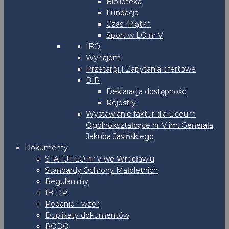
Biblioteka
Fundacja
Czas “Piątki”
Sport w LO nr V
IBO
Wynajem
Przetargi | Zapytania ofertowe
BIP
Deklaracja dostępności
Rejestry
Wystawianie faktur dla Liceum
Ogólnokształcące nr V im. Generała
Jakuba Jasińskiego
Dokumenty
STATUT LO nr V we Wrocławiu
Standardy Ochrony Małoletnich
Regulaminy
IB-DP
Podanie - wzór
Duplikaty dokumentów
RODO