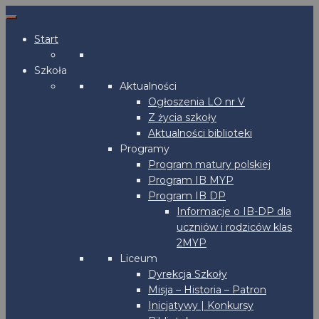
Start
Szkoła
Aktualności
Ogłoszenia LO nr V
Z życia szkoły
Aktualności biblioteki
Programy
Program matury polskiej
Program IB MYP
Program IB DP
Informacje o IB-DP dla
uczniów i rodziców klas
2MYP
Liceum
Dyrekcja Szkoły
Misja – Historia – Patron
Inicjatywy | Konkursy