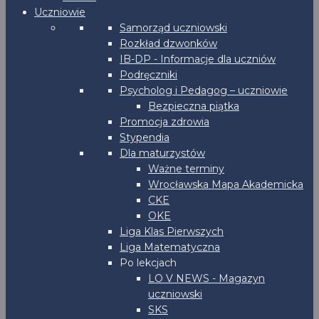
Uczniowie
Samorząd uczniowski
Rozkład dzwonków
IB-DP - Informacje dla uczniów
Podręczniki
Psycholog i Pedagog – uczniowie
Bezpieczna piątka
Promocja zdrowia
Stypendia
Dla maturzystów
Ważne terminy
Wrocławska Mapa Akademicka
CKE
OKE
Liga Klas Pierwszych
Liga Matematyczna
Po lekcjach
LO V NEWS - Magazyn
uczniowski
SKS