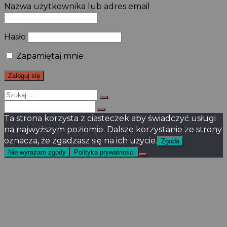
Nazwa użytkownika lub adres email
Hasło
Zapamiętaj mnie
Szukaj
dla:
Szukaj
dla:
Ta strona korzysta z ciasteczek aby świadczyć usługi
na najwyższym poziomie. Dalsze korzystanie ze strony
oznacza, że zgadzasz się na ich użycie.
Zgoda
Nie wyrażam zgody
Polityka prywatności