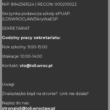
NIP: 8942561524 | REGON: 000210022
Skrzynka podawcza szkoły ePUAP:
/LO5WROCLAW/SkrytkaESP
SEKRETARIAT
Godziny pracy sekretariatu:
Rok szkolny: 9:00-15:00
Wakacje: 10:00-14:00
Kontakt:
vlo@lo5.wroc.pl
Uwagi
Znalazłaś/eś błąd na stronie? Link nie działa?
Napisz do nas:
stronalo5@lo5.wroclaw.pl