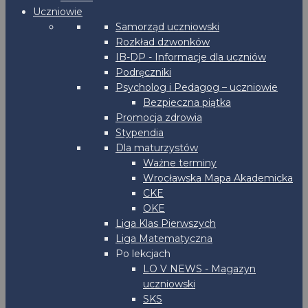
Uczniowie
Samorząd uczniowski
Rozkład dzwonków
IB-DP - Informacje dla uczniów
Podręczniki
Psycholog i Pedagog – uczniowie
Bezpieczna piątka
Promocja zdrowia
Stypendia
Dla maturzystów
Ważne terminy
Wrocławska Mapa Akademicka
CKE
OKE
Liga Klas Pierwszych
Liga Matematyczna
Po lekcjach
LO V NEWS - Magazyn
uczniowski
SKS