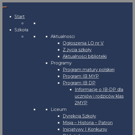
Start
Szkoła
Aktualności
Ogłoszenia LO nr V
Z życia szkoły
Aktualności biblioteki
Programy
Program matury polskiej
Program IB MYP
Program IB DP
Informacje o IB-DP dla
uczniów i rodziców klas
2MYP
Liceum
Dyrekcja Szkoły
Misja – Historia – Patron
Inicjatywy | Konkursy