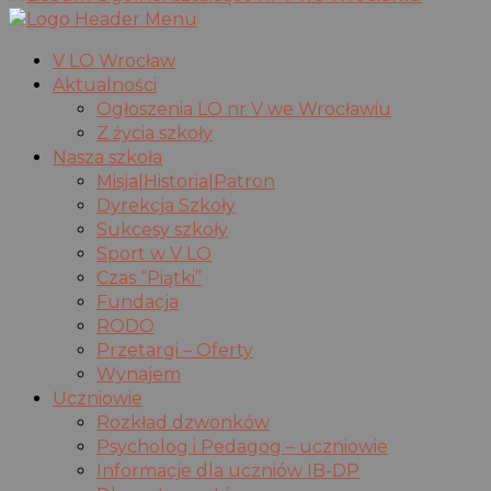
V LO Wrocław
Aktualności
Ogłoszenia LO nr V we Wrocławiu
Z życia szkoły
Nasza szkoła
Misja|Historia|Patron
Dyrekcja Szkoły
Sukcesy szkoły
Sport w V LO
Czas “Piątki”
Fundacja
RODO
Przetargi – Oferty
Wynajem
Uczniowie
Rozkład dzwonków
Psycholog i Pedagog – uczniowie
Informacje dla uczniów IB-DP