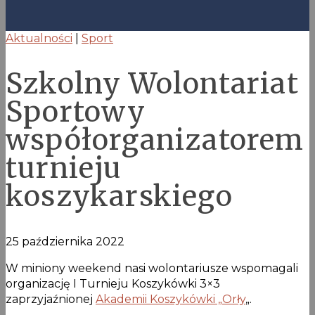
Aktualności
|
Sport
Szkolny Wolontariat
Sportowy
współorganizatorem
turnieju
koszykarskiego
25 października 2022
W miniony weekend nasi wolontariusze wspomagali
organizację I Turnieju Koszykówki 3×3
zaprzyjaźnionej
Akademii Koszykówki „Orły
„.