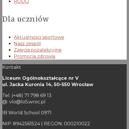
RODO
Dla uczniów
Aktualności sportowe
Nasz zespół
Zajęcia pozalekcyjne
Promocja zdrowia
Kontakt
Liceum Ogólnokształcące nr V
ul. Jacka Kuronia 14,
50-550 Wrocław
Tel. (+48) 71 798 69 13
@: vlo@lo5.wroc.pl
IB World School 0971
NIP: 8942561524 | REGON: 000210022