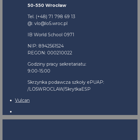
50-550 Wrocław
Tel. (+48) 71 798 69 13
@: vlo@lo5.wroc.pl
IB World School 0971
NIP: 8942561524
REGON: 000210022
Godziny pracy sekretariatu:
9:00-15:00
Skrzynka podawcza szkoły ePUAP:
/LO5WROCLAW/SkrytkaESP
Vulcan