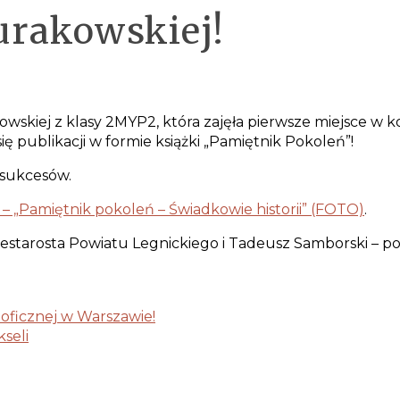
Burakowskiej!
kowskiej z klasy 2MYP2, która zajęła pierwsze miejsce w
 się publikacji w formie książki „Pamiętnik Pokoleń”!
 sukcesów.
l – „Pamiętnik pokoleń – Świadkowie historii” (FOTO)
.
estarosta Powiatu Legnickiego i Tadeusz Samborski – pols
lozoficznej w Warszawie!
seli