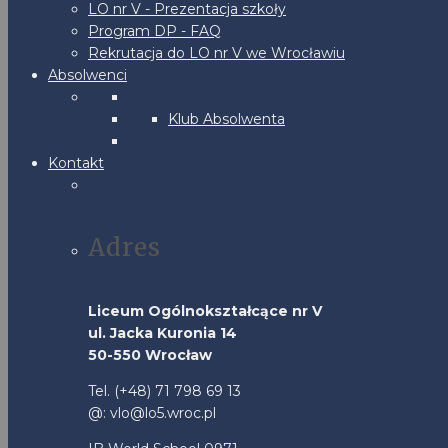
LO nr V - Prezentacja szkoły
Program DP - FAQ
Rekrutacja do LO nr V we Wrocławiu
Absolwenci
Klub Absolwenta
Kontakt
Adres
Liceum Ogólnokształcące nr V
ul. Jacka Kuronia 14
50-550 Wrocław
Tel. (+48) 71 798 69 13
@: vlo@lo5.wroc.pl