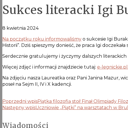
Sukces literacki Igi 
8 kwietnia 2024
Na początku roku informowaliśmy
o sukcesie Igi Bura
Historii”. Dziś spieszymy donieść, że praca Igi doczekała
Serdecznie gratulujemy i życzymy dalszych literackich
Więcej zdjęć i informacji znajdziecie tutaj:
e-legnickie.p
Na zdjęciu nasza Laureatka oraz Pani Janina Mazur, wic
poseł na Sejm II, IV i X kadencji.
Poprzedni wpis
Piątka filozofią stoi! Finał Olimpiady Fi
Następny wpis
Uczniowie „Piątki” na warsztatach w Bruk
Wiadomości