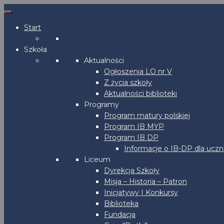
Start
Szkoła
Aktualności
Ogłoszenia LO nr V
Z życia szkoły
Aktualności biblioteki
Programy
Program matury polskiej
Program IB MYP
Program IB DP
Informacje o IB-DP dla uczn
Liceum
Dyrekcja Szkoły
Misja – Historia – Patron
Inicjatywy | Konkursy
Biblioteka
Fundacja