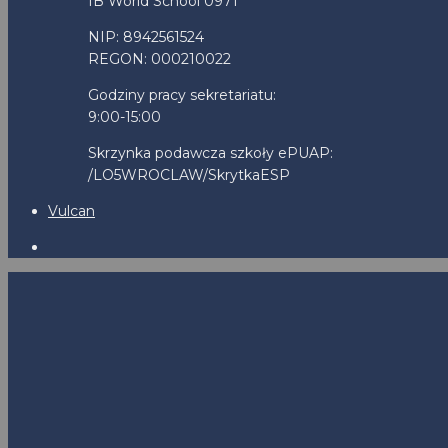
IB World School 0971
NIP: 8942561524
REGON: 000210022
Godziny pracy sekretariatu:
9:00-15:00
Skrzynka podawcza szkoły ePUAP:
/LO5WROCLAW/SkrytkaESP
Vulcan