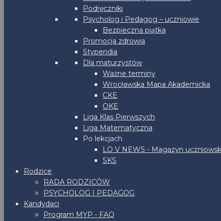
Podręczniki
Psycholog i Pedagog – uczniowie
Bezpieczna piątka
Promocja zdrowia
Stypendia
Dla maturzystów
Ważne terminy
Wrocławska Mapa Akademicka
CKE
OKE
Liga Klas Pierwszych
Liga Matematyczna
Po lekcjach
LO V NEWS - Magazyn uczniowsk
SKS
Rodzice
RADA RODZICÓW
PSYCHOLOG I PEDAGOG
Kandydaci
Program MYP - FAQ