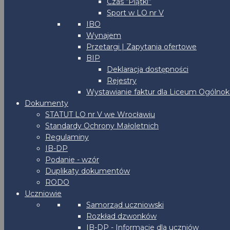
Czas “Piątki”
Sport w LO nr V
IBO
Wynajem
Przetargi | Zapytania ofertowe
BIP
Deklaracja dostępności
Rejestry
Wystawianie faktur dla Liceum Ogólnoks
Dokumenty
STATUT LO nr V we Wrocławiu
Standardy Ochrony Małoletnich
Regulaminy
IB-DP
Podanie - wzór
Duplikaty dokumentów
RODO
Uczniowie
Samorząd uczniowski
Rozkład dzwonków
IB-DP - Informacje dla uczniów