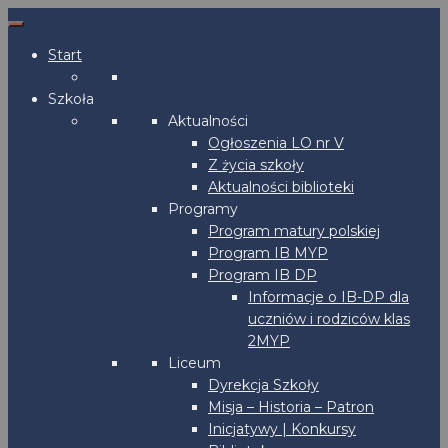
Start
Szkoła
Aktualności
Ogłoszenia LO nr V
Z życia szkoły
Aktualności biblioteki
Programy
Program matury polskiej
Program IB MYP
Program IB DP
Informacje o IB-DP dla
uczniów i rodziców klas
2MYP
Liceum
Dyrekcja Szkoły
Misja – Historia – Patron
Inicjatywy | Konkursy