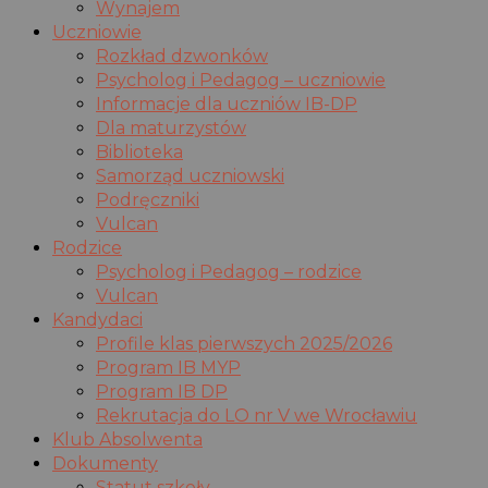
Wynajem
Uczniowie
Rozkład dzwonków
Psycholog i Pedagog – uczniowie
Informacje dla uczniów IB-DP
Dla maturzystów
Biblioteka
Samorząd uczniowski
Podręczniki
Vulcan
Rodzice
Psycholog i Pedagog – rodzice
Vulcan
Kandydaci
Profile klas pierwszych 2025/2026
Program IB MYP
Program IB DP
Rekrutacja do LO nr V we Wrocławiu
Klub Absolwenta
Dokumenty
Statut szkoły