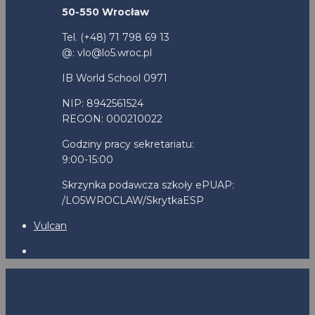
50-550 Wrocław
Tel. (+48) 71 798 69 13
@: vlo@lo5.wroc.pl
IB World School 0971
NIP: 8942561524
REGON: 000210022
Godziny pracy sekretariatu:
9:00-15:00
Skrzynka podawcza szkoły ePUAP:
/LO5WROCLAW/SkrytkaESP
Vulcan