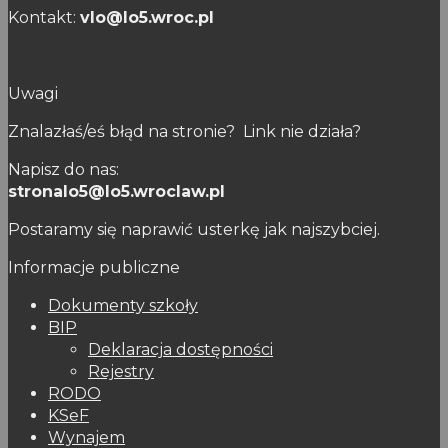
Kontakt:
vlo@lo5.wroc.pl
Uwagi
Znalazłaś/eś błąd na stronie? Link nie działa?
Napisz do nas:
stronalo5@lo5.wroclaw.pl
Postaramy się naprawić usterkę jak najszybciej.
Informacje publiczne
Dokumenty szkoły
BIP
Deklaracja dostępności
Rejestry
RODO
KSeF
Wynajem