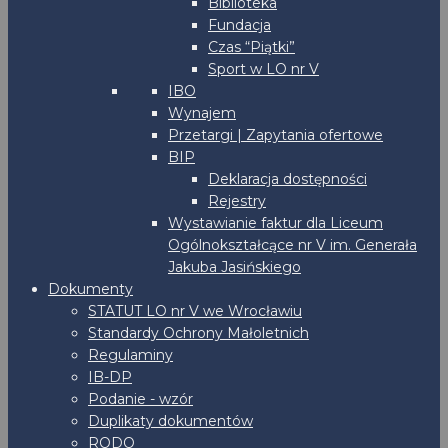
Biblioteka
Fundacja
Czas “Piątki”
Sport w LO nr V
IBO
Wynajem
Przetargi | Zapytania ofertowe
BIP
Deklaracja dostępności
Rejestry
Wystawianie faktur dla Liceum
Ogólnokształcące nr V im. Generała
Jakuba Jasińskiego
Dokumenty
STATUT LO nr V we Wrocławiu
Standardy Ochrony Małoletnich
Regulaminy
IB-DP
Podanie - wzór
Duplikaty dokumentów
RODO