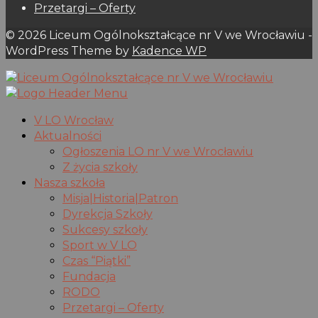
Przetargi – Oferty
© 2026 Liceum Ogólnokształcące nr V we Wrocławiu -
WordPress Theme by
Kadence WP
V LO Wrocław
Aktualności
Ogłoszenia LO nr V we Wrocławiu
Z życia szkoły
Nasza szkoła
Misja|Historia|Patron
Dyrekcja Szkoły
Sukcesy szkoły
Sport w V LO
Czas “Piątki”
Fundacja
RODO
Przetargi – Oferty