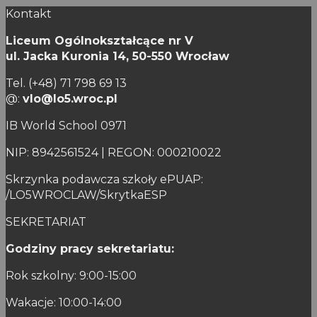
Kontakt
Liceum Ogólnokształcące nr V
ul. Jacka Kuronia 14,
50-550 Wrocław
Tel. (+48) 71 798 69 13
@:
vlo@lo5.wroc.pl
IB World School 0971
NIP: 8942561524 | REGON: 000210022
Skrzynka podawcza szkoły ePUAP:
/LO5WROCLAW/SkrytkaESP
SEKRETARIAT
Godziny pracy sekretariatu:
Rok szkolny: 9:00-15:00
Wakacje: 10:00-14:00