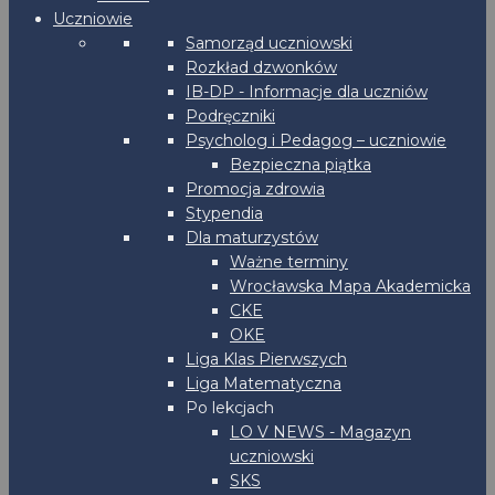
Uczniowie
Samorząd uczniowski
Rozkład dzwonków
IB-DP - Informacje dla uczniów
Podręczniki
Psycholog i Pedagog – uczniowie
Bezpieczna piątka
Promocja zdrowia
Stypendia
Dla maturzystów
Ważne terminy
Wrocławska Mapa Akademicka
CKE
OKE
Liga Klas Pierwszych
Liga Matematyczna
Po lekcjach
LO V NEWS - Magazyn
uczniowski
SKS