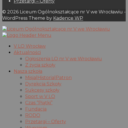
Przetargi – Oferty
© 2026 Liceum Ogólnokształcące nr V we Wrocławiu -
WordPress Theme by
Kadence WP
V LO Wrocław
Aktualności
Ogłoszenia LO nr V we Wrocławiu
Z życia szkoły
Nasza szkoła
Misja|Historia|Patron
Dyrekcja Szkoły
Sukcesy szkoły
Sport w V LO
Czas “Piątki”
Fundacja
RODO
Przetargi – Oferty
Wynajem