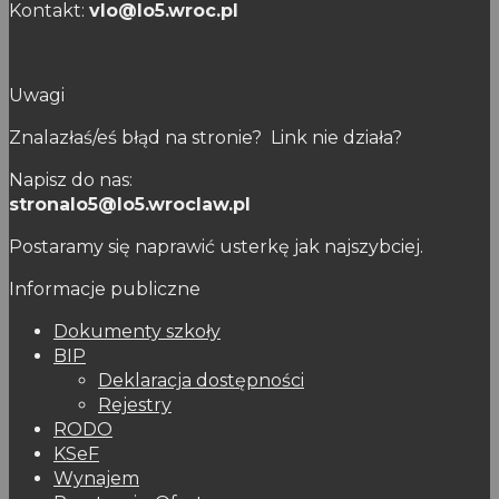
Kontakt:
vlo@lo5.wroc.pl
Uwagi
Znalazłaś/eś błąd na stronie? Link nie działa?
Napisz do nas:
stronalo5@lo5.wroclaw.pl
Postaramy się naprawić usterkę jak najszybciej.
Informacje publiczne
Dokumenty szkoły
BIP
Deklaracja dostępności
Rejestry
RODO
KSeF
Wynajem