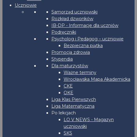
Uczniowie
Samorząd uczniowski
Rozkład dzwonków
IB-DP - Informacje dla uczniów
Podręczniki
Psycholog i Pedagog – uczniowie
Bezpieczna piątka
Promocja zdrowia
Stypendia
Dla maturzystów
Ważne terminy
Wrocławska Mapa Akademicka
CKE
OKE
Liga Klas Pierwszych
Liga Matematyczna
Po lekcjach
LO V NEWS - Magazyn
uczniowski
SKS