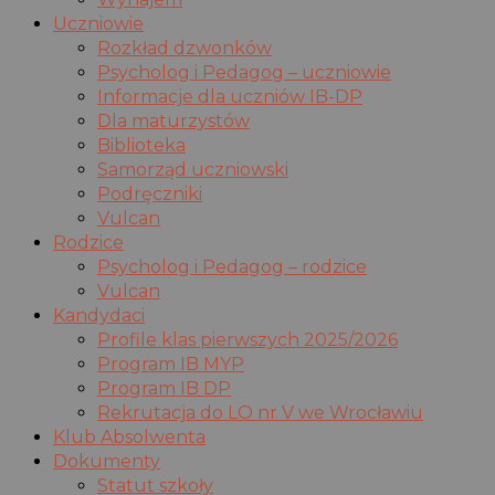
Uczniowie
Rozkład dzwonków
Psycholog i Pedagog – uczniowie
Informacje dla uczniów IB-DP
Dla maturzystów
Biblioteka
Samorząd uczniowski
Podręczniki
Vulcan
Rodzice
Psycholog i Pedagog – rodzice
Vulcan
Kandydaci
Profile klas pierwszych 2025/2026
Program IB MYP
Program IB DP
Rekrutacja do LO nr V we Wrocławiu
Klub Absolwenta
Dokumenty
Statut szkoły