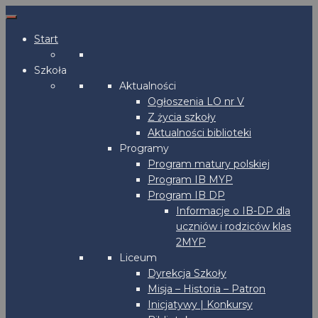
Start
Szkoła
Aktualności
Ogłoszenia LO nr V
Z życia szkoły
Aktualności biblioteki
Programy
Program matury polskiej
Program IB MYP
Program IB DP
Informacje o IB-DP dla
uczniów i rodziców klas
2MYP
Liceum
Dyrekcja Szkoły
Misja – Historia – Patron
Inicjatywy | Konkursy