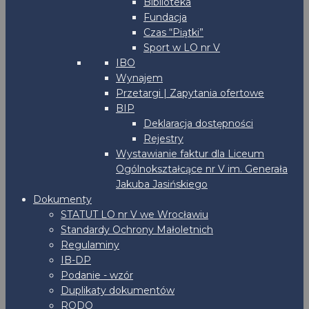
Biblioteka
Fundacja
Czas “Piątki”
Sport w LO nr V
IBO
Wynajem
Przetargi | Zapytania ofertowe
BIP
Deklaracja dostępności
Rejestry
Wystawianie faktur dla Liceum
Ogólnokształcące nr V im. Generała
Jakuba Jasińskiego
Dokumenty
STATUT LO nr V we Wrocławiu
Standardy Ochrony Małoletnich
Regulaminy
IB-DP
Podanie - wzór
Duplikaty dokumentów
RODO