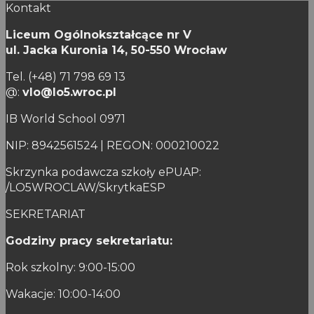
Kontakt
Liceum Ogólnokształcące nr V
ul. Jacka Kuronia 14,
50-550 Wrocław
Tel. (+48) 71 798 69 13
@:
vlo@lo5.wroc.pl
IB World School 0971
NIP: 8942561524 | REGON: 000210022
Skrzynka podawcza szkoły ePUAP:
/LO5WROCLAW/SkrytkaESP
SEKRETARIAT
Godziny pracy sekretariatu:
Rok szkolny: 9:00-15:00
Wakacje: 10:00-14:00