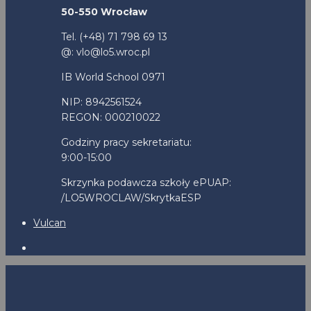
50-550 Wrocław
Tel. (+48) 71 798 69 13
@: vlo@lo5.wroc.pl
IB World School 0971
NIP: 8942561524
REGON: 000210022
Godziny pracy sekretariatu:
9:00-15:00
Skrzynka podawcza szkoły ePUAP:
/LO5WROCLAW/SkrytkaESP
Vulcan