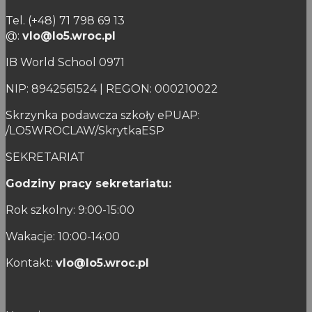
Tel. (+48) 71 798 69 13
@:
vlo@lo5.wroc.pl
IB World School 0971
NIP: 8942561524 | REGON: 000210022
Skrzynka podawcza szkoły ePUAP:
/LO5WROCLAW/SkrytkaESP
SEKRETARIAT
Godziny pracy sekretariatu:
Rok szkolny: 9:00-15:00
Wakacje: 10:00-14:00
Kontakt:
vlo@lo5.wroc.pl