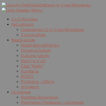
V LO Wrocław
Aktualności
Ogłoszenia LO nr V we Wrocławiu
Z życia szkoły
Nasza szkoła
Misja|Historia|Patron
Dyrekcja Szkoły
Sukcesy szkoły
Sport w V LO
Czas “Piątki”
Fundacja
RODO
Przetargi – Oferty
Wynajem
Uczniowie
Rozkład dzwonków
Psycholog i Pedagog – uczniowie