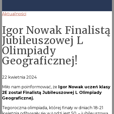
Aktualności
Igor Nowak Finalistą
Jubileuszowej L
Olimpiady
Geograficznej!
22 kwietnia 2024
Miło nam poinformować, że
Igor Nowak uczeń klasy
2E został Finalistą Jubileuszowej L Olimpiady
Geograficznej.
Tegoroczna olimpiada, której finały w dniach 18-21
kwietnia odbywały się w Łodzi jest 50. – jubileuszową