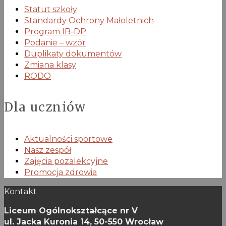
Statut szkoły
Standardy Ochrony Małoletnich
Program IB-DP
Podanie – wzór
Duplikaty dokumentów
Zmiana klasy
RODO
Dla uczniów
Aktualności sportowe
Nasz zespół
Zajęcia pozalekcyjne
Promocja zdrowia
Kontakt
Liceum Ogólnokształcące nr V
ul. Jacka Kuronia 14,
50-550 Wrocław