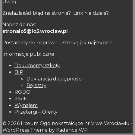
Uwagi
Znalazłaś/eś błąd na stronie? Link nie działa?
Napisz do nas:
stronalo5@lo5.wroclaw.pl
Postaramy się naprawić usterkę jak najszybciej.
Informacje publiczne
Dokumenty szkoły
BIP
Deklaracja dostępności
Rejestry
RODO
KSeF
Wynajem
Przetargi – Oferty
© 2026 Liceum Ogólnokształcące nr V we Wrocławiu -
WordPress Theme by
Kadence WP