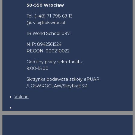
50-550 Wrocław
Tel. (+48) 71 798 69 13
@: vlo@lo5.wroc.pl
IB World School 0971
NIP: 8942561524
REGON: 000210022
Godziny pracy sekretariatu:
9:00-15:00
Skrzynka podawcza szkoły ePUAP:
/LO5WROCLAW/SkrytkaESP
Vulcan