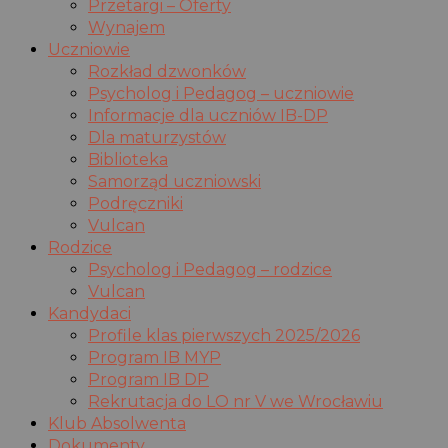
Przetargi – Oferty
Wynajem
Uczniowie
Rozkład dzwonków
Psycholog i Pedagog – uczniowie
Informacje dla uczniów IB-DP
Dla maturzystów
Biblioteka
Samorząd uczniowski
Podręczniki
Vulcan
Rodzice
Psycholog i Pedagog – rodzice
Vulcan
Kandydaci
Profile klas pierwszych 2025/2026
Program IB MYP
Program IB DP
Rekrutacja do LO nr V we Wrocławiu
Klub Absolwenta
Dokumenty