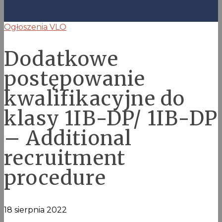
Ogłoszenia VLO
Dodatkowe
postępowanie
kwalifikacyjne do
klasy 1IB-DP/ 1IB-DP
– Additional
recruitment
procedure
18 sierpnia 2022