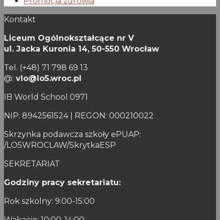
Promocja zdrowia
Kontakt
Liceum Ogólnokształcące nr V
ul. Jacka Kuronia 14,
50-550 Wrocław
Tel. (+48) 71 798 69 13
@:
vlo@lo5.wroc.pl
IB World School 0971
NIP: 8942561524 | REGON: 000210022
Skrzynka podawcza szkoły ePUAP:
/LO5WROCLAW/SkrytkaESP
SEKRETARIAT
Godziny pracy sekretariatu:
Rok szkolny: 9:00-15:00
Wakacje: 10:00-14:00