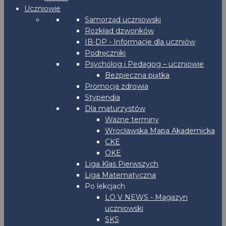
Uczniowie
Samorząd uczniowski
Rozkład dzwonków
IB-DP - Informacje dla uczniów
Podręczniki
Psycholog i Pedagog – uczniowie
Bezpieczna piątka
Promocja zdrowia
Stypendia
Dla maturzystów
Ważne terminy
Wrocławska Mapa Akademicka
CKE
OKE
Liga Klas Pierwszych
Liga Matematyczna
Po lekcjach
LO V NEWS - Magazyn
uczniowski
SKS