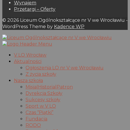
Wynajem
Przetargi – Oferty
© 2026 Liceum Ogólnokształcące nr V we Wrocławiu -
WordPress Theme by
Kadence WP
V LO Wrocław
Aktualności
Ogłoszenia LO nr V we Wrocławiu
Z życia szkoły
Nasza szkoła
Misja|Historia|Patron
Dyrekcja Szkoły
Sukcesy szkoły
Sport w V LO
Czas “Piątki”
Fundacja
RODO