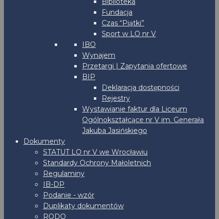
Biblioteka
Fundacja
Czas “Piątki”
Sport w LO nr V
IBO
Wynajem
Przetargi | Zapytania ofertowe
BIP
Deklaracja dostępności
Rejestry
Wystawianie faktur dla Liceum
Ogólnokształcące nr V im. Generała
Jakuba Jasińskiego
Dokumenty
STATUT LO nr V we Wrocławiu
Standardy Ochrony Małoletnich
Regulaminy
IB-DP
Podanie - wzór
Duplikaty dokumentów
RODO