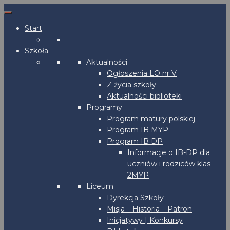
Start
Szkoła
Aktualności
Ogłoszenia LO nr V
Z życia szkoły
Aktualności biblioteki
Programy
Program matury polskiej
Program IB MYP
Program IB DP
Informacje o IB-DP dla
uczniów i rodziców klas
2MYP
Liceum
Dyrekcja Szkoły
Misja – Historia – Patron
Inicjatywy | Konkursy