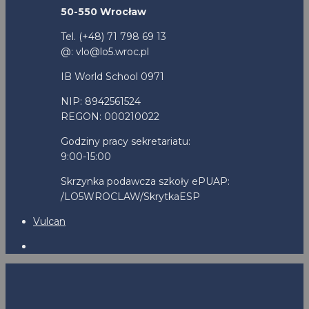
50-550 Wrocław
Tel. (+48) 71 798 69 13
@: vlo@lo5.wroc.pl
IB World School 0971
NIP: 8942561524
REGON: 000210022
Godziny pracy sekretariatu:
9:00-15:00
Skrzynka podawcza szkoły ePUAP:
/LO5WROCLAW/SkrytkaESP
Vulcan