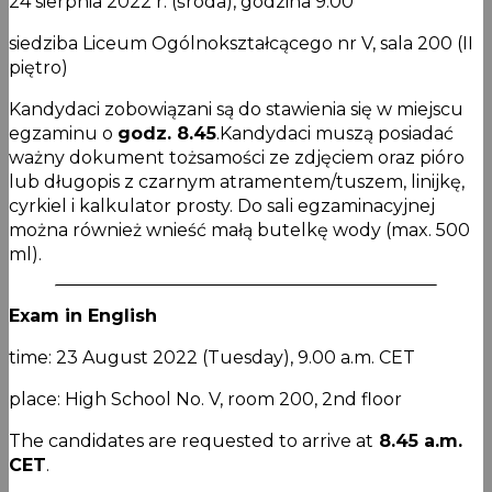
24 sierpnia 2022 r. (środa), godzina 9:00
siedziba Liceum Ogólnokształcącego nr V, sala 200 (II
piętro)
Kandydaci zobowiązani są do stawienia się w miejscu
egzaminu o
godz. 8.45
.Kandydaci muszą posiadać
ważny dokument tożsamości ze zdjęciem oraz pióro
lub długopis z czarnym atramentem/tuszem, linijkę,
cyrkiel i kalkulator prosty. Do sali egzaminacyjnej
można również wnieść małą butelkę wody (max. 500
ml).
Exam in English
time: 23 August 2022 (Tuesday), 9.00 a.m. CET
place: High School No. V, room 200, 2nd floor
The candidates are requested to arrive at
8.45 a.m.
CET
.