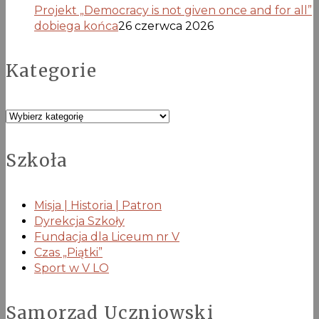
Projekt „Democracy is not given once and for all”
dobiega końca
26 czerwca 2026
Kategorie
Kategorie
Szkoła
Misja | Historia | Patron
Dyrekcja Szkoły
Fundacja dla Liceum nr V
Czas „Piątki”
Sport w V LO
Samorząd Uczniowski