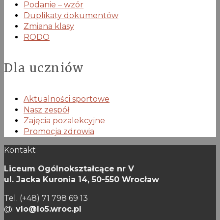
Podanie – wzór
Duplikaty dokumentów
Zmiana klasy
RODO
Dla uczniów
Aktualności sportowe
Nasz zespół
Zajęcia pozalekcyjne
Promocja zdrowia
Kontakt
Liceum Ogólnokształcące nr V
ul. Jacka Kuronia 14,
50-550 Wrocław
Tel. (+48) 71 798 69 13
@:
vlo@lo5.wroc.pl