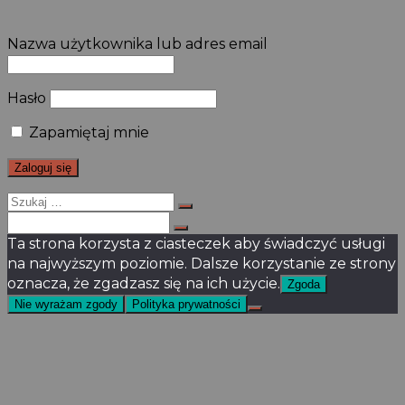
Nazwa użytkownika lub adres email
Hasło
Zapamiętaj mnie
Szukaj
dla:
Szukaj
dla:
Ta strona korzysta z ciasteczek aby świadczyć usługi
na najwyższym poziomie. Dalsze korzystanie ze strony
oznacza, że zgadzasz się na ich użycie.
Zgoda
Nie wyrażam zgody
Polityka prywatności