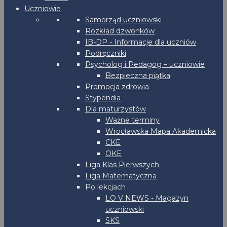
Uczniowie
Samorząd uczniowski
Rozkład dzwonków
IB-DP - Informacje dla uczniów
Podręczniki
Psycholog i Pedagog – uczniowie
Bezpieczna piątka
Promocja zdrowia
Stypendia
Dla maturzystów
Ważne terminy
Wrocławska Mapa Akademicka
CKE
OKE
Liga Klas Pierwszych
Liga Matematyczna
Po lekcjach
LO V NEWS - Magazyn
uczniowski
SKS