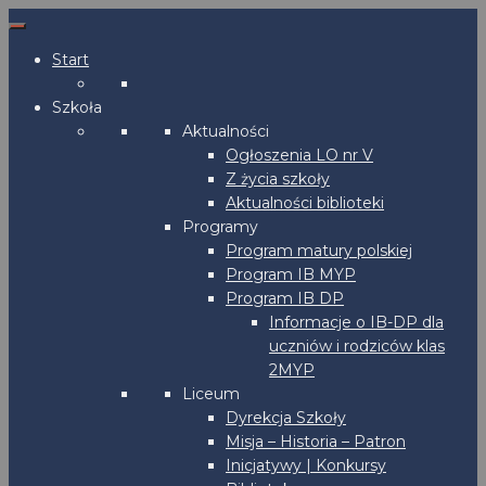
Start
Szkoła
Aktualności
Ogłoszenia LO nr V
Z życia szkoły
Aktualności biblioteki
Programy
Program matury polskiej
Program IB MYP
Program IB DP
Informacje o IB-DP dla
uczniów i rodziców klas
2MYP
Liceum
Dyrekcja Szkoły
Misja – Historia – Patron
Inicjatywy | Konkursy