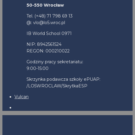
50-550 Wrocław
Tel. (+48) 71 798 69 13
@: vlo@lo5.wroc.pl
IB World School 0971
NIP: 8942561524
REGON: 000210022
Godziny pracy sekretariatu:
9:00-15:00
Skrzynka podawcza szkoły ePUAP:
/LO5WROCLAW/SkrytkaESP
Vulcan