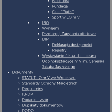
Biblioteka
Fundacja
Czas “Piątki”
Sport w LO nr V
IBO
Wynajem
Przetargi | Zapytania ofertowe
BIP
Deklaracja dostępności
Rejestry
Wystawianie faktur dla Liceum
Ogólnokształcące nr V im. Generała
Jakuba Jasińskiego
Dokumenty
STATUT LO nr V we Wrocławiu
Standardy Ochrony Małoletnich
Regulaminy
IB-DP
Podanie - wzór
Duplikaty dokumentów
RODO