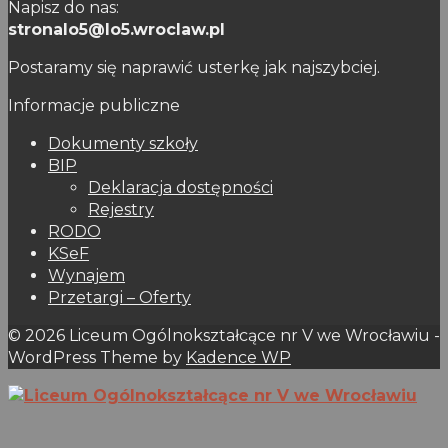
Napisz do nas:
stronalo5@lo5.wroclaw.pl
Postaramy się naprawić usterkę jak najszybciej.
Informacje publiczne
Dokumenty szkoły
BIP
Deklaracja dostępności
Rejestry
RODO
KSeF
Wynajem
Przetargi – Oferty
© 2026 Liceum Ogólnokształcące nr V we Wrocławiu -
WordPress Theme by
Kadence WP